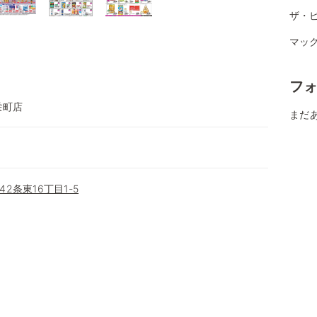
ザ・ビ
マック
フ
栄町店
まだ
2条東16丁目1-5