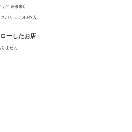
ッグ 東雁来店
スバリュ 北40条店
ォローしたお店
ありません