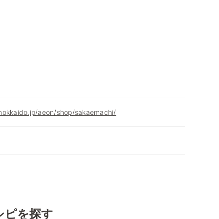
hokkaido.jp/aeon/shop/sakaemachi/
シピを探す