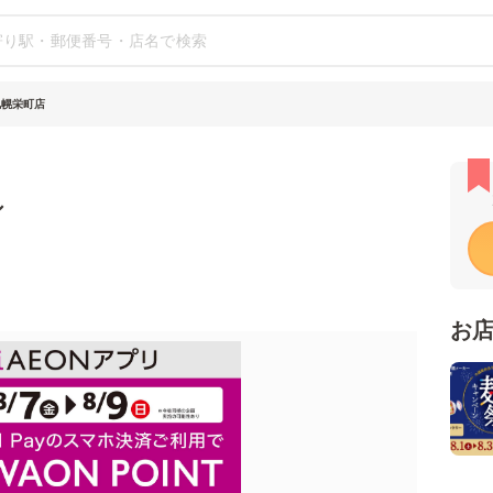
札幌栄町店
シ
お