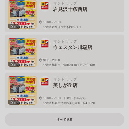
サンドラッグ
岩見沢十条西店
10:00～21:00
5
枚
北海道岩見沢市十条西19-1-1
サンドラッグ
ウェスタン川端店
9:00～20:00
5
枚
北海道旭川市川端町7条10丁目2213番地
サンドラッグ
美しが丘店
10:00～21:00、日曜日は9時から
5
枚
北海道札幌市清田区美しが丘3条4-1-20
すべて見る