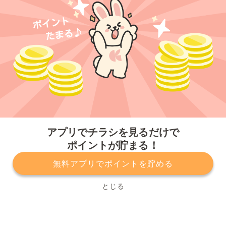
今すぐアプリをダウンロードする
アプリでチラシを見るだけで
ポイントが貯まる！
無料アプリでポイントを貯める
プライバシーポリシー
利用規約
運営会社
サービスに関してのお問い合わせ
チラシ掲載をお考えの方
とじる
Copyright© Kurashiru, Inc. All Rights Reserved.