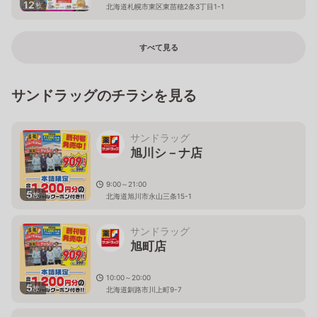
12
枚
北海道札幌市東区東苗穂2条3丁目1-1
すべて見る
サンドラッグのチラシを見る
サンドラッグ
旭川シ－ナ店
9:00～21:00
5
枚
北海道旭川市永山三条15-1
サンドラッグ
旭町店
10:00～20:00
5
枚
北海道釧路市川上町9-7