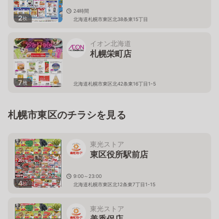
24時間
2
枚
北海道札幌市東区北38条東15丁目
イオン北海道
札幌栄町店
7
枚
北海道札幌市東区北42条東16丁目1-5
札幌市東区のチラシを見る
東光ストア
東区役所駅前店
9:00～23:00
4
枚
北海道札幌市東区北12条東7丁目1-15
東光ストア
美香保店