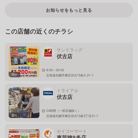
お知らせをもっと見る
この店舗の近くのチラシ
サンドラッグ
伏古店
9:30～20:00
5
枚
北海道札幌市東区伏古13条3-21-1
トライアル
伏古店
24時間（一部店舗除く）
8
枚
北海道札幌市東区伏古13条3丁目21-1
セイコーマート
東苗穂8条店