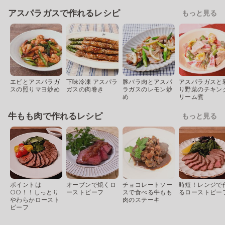
アスパラガスで作れるレシピ
もっと見る
エビとアスパラガ
下味冷凍 アスパラ
豚バラ肉とアスパ
アスパラガスと
スの照りマヨ炒め
ガスの肉巻き
ラガスのレモン炒
り野菜のチキン
め
リーム煮
牛もも肉で作れるレシピ
もっと見る
ポイントは
オーブンで焼くロ
チョコレートソー
時短！レンジで
○○！！しっとり
ーストビーフ
スで食べる牛もも
るローストビー
やわらかロースト
肉のステーキ
ビーフ