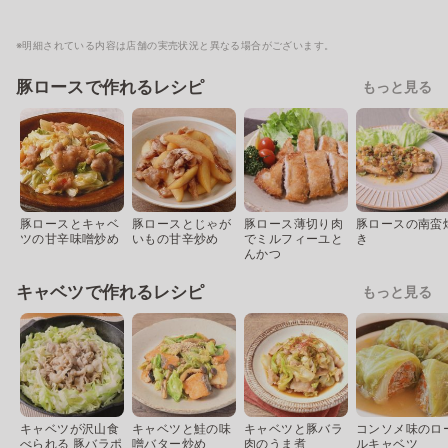
※明細されている内容は店舗の実売状況と異なる場合がございます。
豚ロースで作れるレシピ
もっと見る
豚ロースとキャベ
豚ロースとじゃが
豚ロース薄切り肉
豚ロースの南蛮
ツの甘辛味噌炒め
いもの甘辛炒め
でミルフィーユと
き
んかつ
キャベツで作れるレシピ
もっと見る
キャベツが沢山食
キャベツと鮭の味
キャベツと豚バラ
コンソメ味のロ
べられる 豚バラポ
噌バター炒め
肉のうま煮
ルキャベツ