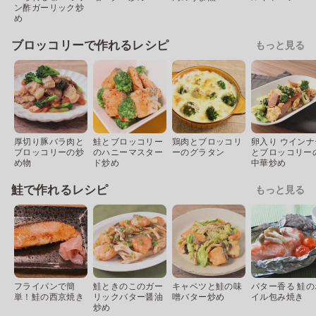
ン酢ガーリック炒
め
ブロッコリーで作れるレシピ
もっと見る
厚切り豚バラ肉と
鮭とブロッコリー
鶏肉とブロッコリ
卵入り ウインナ
ブロッコリーの炒
のハニーマスター
ーのグラタン
とブロッコリー
め物
ド炒め
中華炒め
鮭で作れるレシピ
もっと見る
フライパンで簡
鮭ときのこのガー
キャベツと鮭の味
バター香る 鮭の
単！鮭の西京焼き
リックバター醤油
噌バター炒め
イル包み焼き
炒め