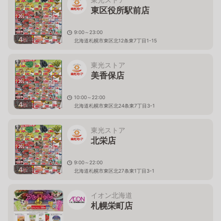
東区役所駅前店
9:00～23:00
4
枚
北海道札幌市東区北12条東7丁目1-15
東光ストア
美香保店
10:00～22:00
4
枚
北海道札幌市東区北24条東7丁目3-1
東光ストア
北栄店
9:00～22:00
4
枚
北海道札幌市東区北27条東1丁目3-1
イオン北海道
札幌栄町店