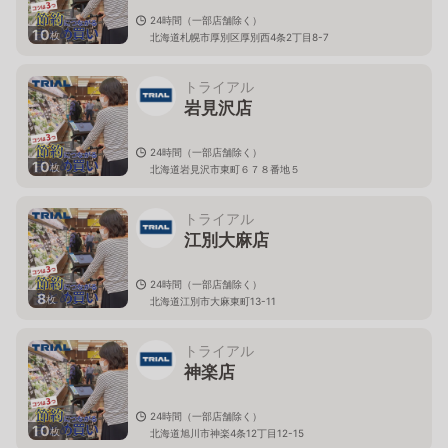
24時間（一部店舗除く）
10
枚
北海道札幌市厚別区厚別西4条2丁目8-7
トライアル
岩見沢店
24時間（一部店舗除く）
10
枚
北海道岩見沢市東町６７８番地５
トライアル
江別大麻店
24時間（一部店舗除く）
8
枚
北海道江別市大麻東町13-11
トライアル
神楽店
24時間（一部店舗除く）
10
枚
北海道旭川市神楽4条12丁目12-15