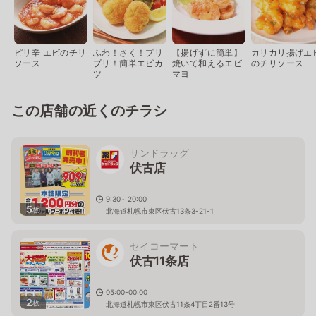
ピリ辛 エビのチリ
ふわ！さく！プリ
【揚げずに簡単】
カリカリ揚げエ
ソース
プリ！簡単エビカ
焼いて和えるエビ
のチリソース
ツ
マヨ
この店舗の近くのチラシ
サンドラッグ
伏古店
9:30～20:00
5
枚
北海道札幌市東区伏古13条3-21-1
セイコーマート
伏古11条店
05:00-00:00
2
枚
北海道札幌市東区伏古11条4丁目2番13号