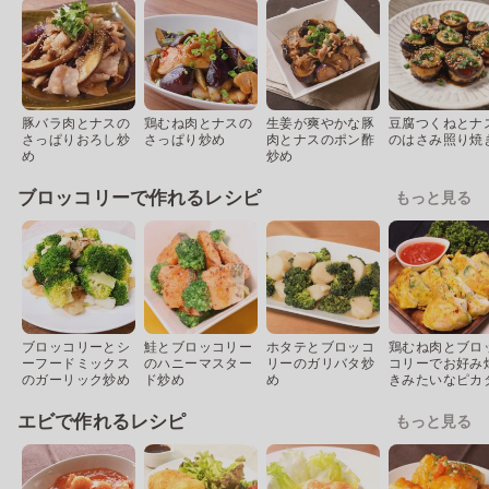
豚バラ肉とナスの
鶏むね肉とナスの
生姜が爽やかな豚
豆腐つくねとナ
さっぱりおろし炒
さっぱり炒め
肉とナスのポン酢
のはさみ照り焼
め
炒め
ブロッコリーで作れるレシピ
もっと見る
ブロッコリーとシ
鮭とブロッコリー
ホタテとブロッコ
鶏むね肉とブロ
ーフードミックス
のハニーマスター
リーのガリバタ炒
コリーでお好み
のガーリック炒め
ド炒め
め
きみたいなピカ
エビで作れるレシピ
もっと見る