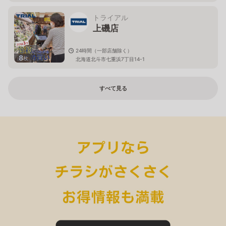
トライアル
上磯店
24時間（一部店舗除く）
8
枚
北海道北斗市七重浜7丁目14-1
すべて見る