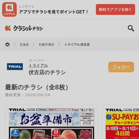
北海道
札幌市東区
トライアル 伏古店
スーパー
トライアル
フォロー
伏古店のチラシ
最新のチラシ（全8枚）
最終更新：2026/08/08