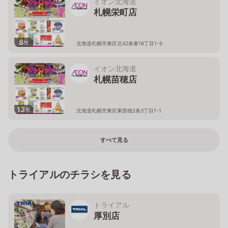
イオン北海道
札幌栄町店
8
枚
北海道札幌市東区北42条東16丁目1-5
イオン北海道
札幌苗穂店
13
枚
北海道札幌市東区東苗穂2条3丁目1-1
すべて見る
トライアルのチラシを見る
トライアル
厚別店