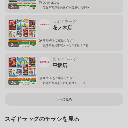
0900-2200,
2
枚
愛知県西尾市吉良町吉田桐杭16番地4
スギドラッグ
花ノ木店
店舗HPをご確認ください
2
枚
愛知県西尾市花ノ木町３丁目１７番
スギドラッグ
平坂店
店舗HPをご確認ください
2
枚
愛知県西尾市平坂町如月１８－１
すべて見る
スギドラッグのチラシを見る