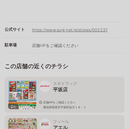
公式サイト
https://www.sugi-net.jp/stores/002237
駐車場
店舗HPをご確認ください
この店舗の近くのチラシ
スギドラッグ
平坂店
店舗HPをご確認ください
2
枚
愛知県西尾市平坂町如月１８－１
フィール
アエル