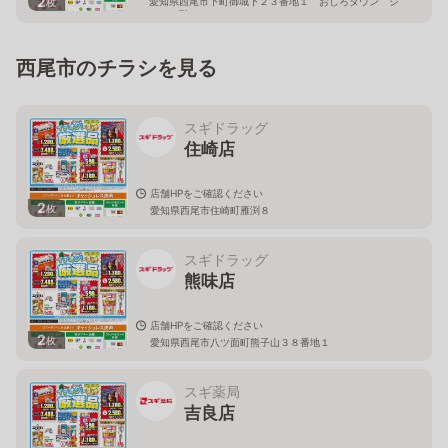
2
愛知県西尾市下町御城下２３番地１ おしろタウン シ
枚
ャオ１階
西尾市のチラシを見る
スギドラッグ
住崎店
店舗HPをご確認ください
2
枚
愛知県西尾市住崎町雁渕８
スギドラッグ
熊味店
店舗HPをご確認ください
2
枚
愛知県西尾市八ツ面町熊子山３８番地１
スギ薬局
吉良店