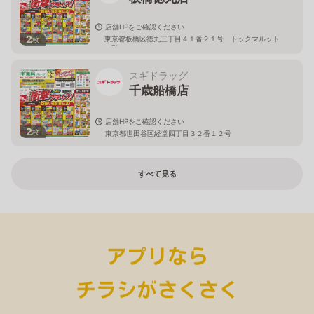
店舗HPをご確認ください
2
東京都板橋区徳丸三丁目４１番２１号 トックマルット
枚
１階
スギドラッグ
千歳船橋店
店舗HPをご確認ください
2
枚
東京都世田谷区経堂四丁目３２番１２号
すべて見る