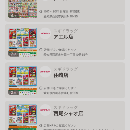
10時～20時 日曜日 9時開店
4
枚
愛知県西尾市矢田1-10-55
スギドラッグ
アエル店
店舗HPをご確認ください
2
枚
愛知県西尾市矢田一丁目10番55号
スギドラッグ
住崎店
店舗HPをご確認ください
2
枚
愛知県西尾市住崎町雁渕８
スギドラッグ
西尾シャオ店
店舗HPをご確認ください