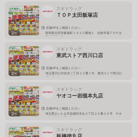
スギドラッグ
ＴＯＰ太田飯塚店
店舗HPをご確認ください
2
群馬県太田市飯塚町１９３３番地１ 生鮮市場ＴＯＰ太
枚
田飯塚店１階
スギドラッグ
東武ストア西川口店
店舗HPをご確認ください
2
埼玉県川口市並木二丁目２２番１号 東武ストア西川口
枚
店２階
スギドラッグ
ヤオコー岩槻本丸店
店舗HPをご確認ください
2
埼玉県さいたま市岩槻区本丸３丁目２０番４５号 ヤオ
枚
コー岩槻本丸店２階
スギドラッグ
板橋徳丸店