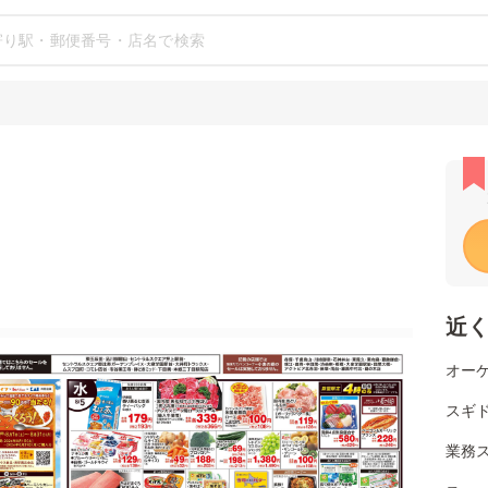
近
オーケ
スギ
業務ス