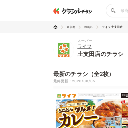
東京都
練馬区
ライフ 土支田店
スーパー
ライフ
土支田店のチラシ
最新のチラシ（全2枚）
最終更新：2026/08/05