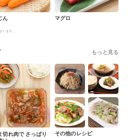
じん
マグロ
ざいます。
ピ
もっと見る
その他のレシピ
ま切れ肉で さっぱり