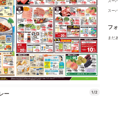
スー
スー
フ
まだ
1/2
レー