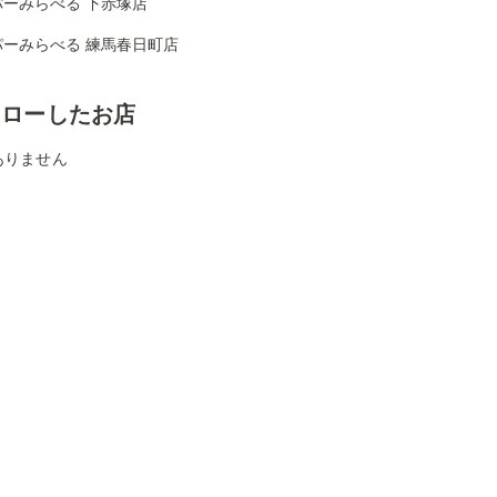
パーみらべる 下赤塚店
パーみらべる 練馬春日町店
ォローしたお店
ありません