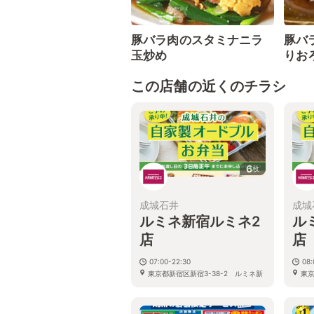
豚バラ肉のスタミナニラ
豚バ
玉炒め
りお
この店舗の近くのチラシ
6
枚
成城石井
成城
ルミネ新宿ルミネ2
ル
店
店
07:00-22:30
08:
東京都新宿区新宿3-38-2 ルミネ新
東京
宿店 ルミネ2 1F
宿店