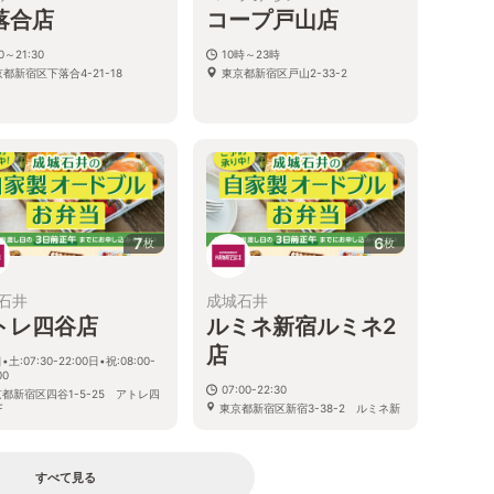
落合店
コープ戸山店
30～21:30
10時～23時
都新宿区下落合4-21-18
東京都新宿区戸山2-33-2
7
6
枚
枚
石井
成城石井
トレ四谷店
ルミネ新宿ルミネ2
店
•土:07:30-22:00日•祝:08:00-
00
07:00-22:30
都新宿区四谷1-5-25 アトレ四
F
東京都新宿区新宿3-38-2 ルミネ新
宿店 ルミネ2 1F
すべて見る