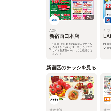
7
枚
AOKI
ヤマ
新宿西口本店
L
10:00～21:00（営業時間が変更とな
10:
る場合がございます。詳しくは公式
東
サイト各店舗ページにてご確認くだ
さい。）
東京都新宿区西新宿1-8-5
新宿区のチラシを見る
16
枚
オオゼキ
オー