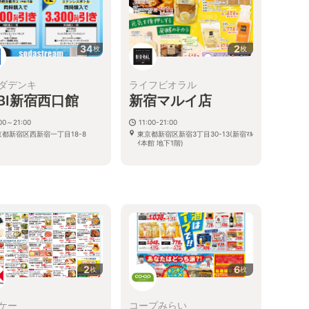
34
2
枚
枚
ダデンキ
ライフビオラル
ABI新宿西口館
新宿マルイ店
00～21:00
11:00-21:00
京都新宿区西新宿一丁目18-8
東京都新宿区新宿3丁目30-13(新宿ﾏﾙ
ｲ本館 地下1階)
2
6
枚
枚
ケー
コープみらい