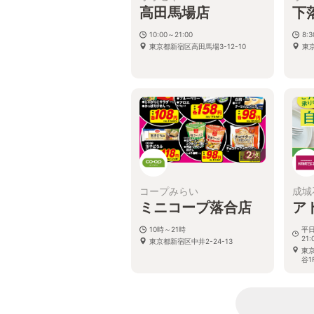
高田馬場店
下
10:00～21:00
8:
東京都新宿区高田馬場3-12-10
東京
2
枚
コープみらい
成城
ミニコープ落合店
ア
10時～21時
平日
21:
東京都新宿区中井2-24-13
東京
谷1