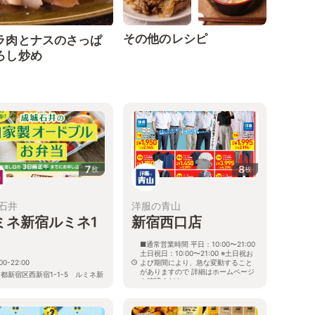
その他のレシピ
ラ肉とナスのさっぱ
ろし炒め
7
8
枚
枚
石井
洋服の青山
ミネ新宿ルミネ1
新宿西口店
■通常営業時間 平日：10:00〜21:00
土日祝日：10:00〜21:00 ※土日祝お
00-22:00
よび期間により、急な変動すること
がありますので 詳細はホームページ
都新宿区西新宿1-1-5 ルミネ新
を確認ください
 ルミネ1 B2F
東京都新宿区西新宿一丁目10番2号
１１０ビル内