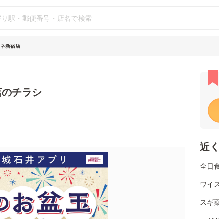
ミネ新宿店
店のチラシ
近
全日
ワイ
スギ