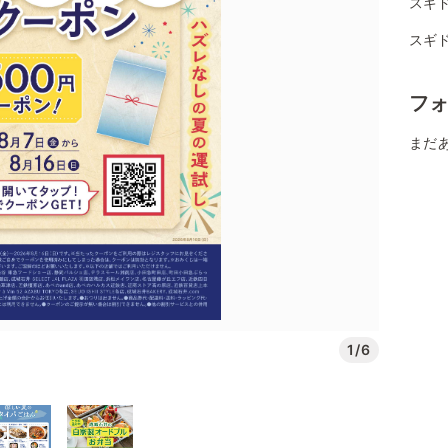
スギ
スギ
フ
まだ
1/6