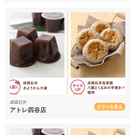
成城石井
チラシを見る
アトレ四谷店