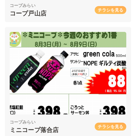
コープみらい
チラシを見る
コープ戸山店
コープみらい
チラシを見る
ミニコープ落合店