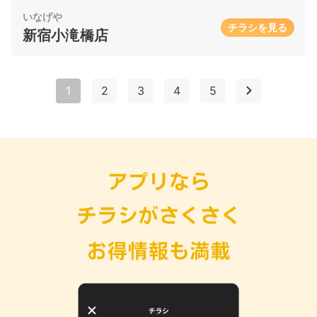
いなげや
チラシを見る
新宿小滝橋店
1
2
3
4
5