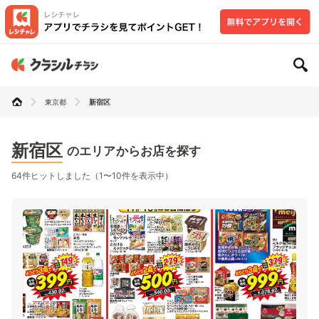
東京都
新宿区
新宿区
のエリアからお店を探す
64件ヒットしました（1〜10件を表示中）