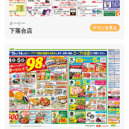
オーケー
チラシを見る
下落合店