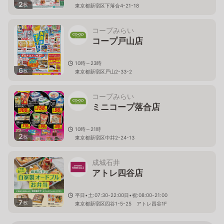
2
枚
東京都新宿区下落合4-21-18
コープみらい
コープ戸山店
10時～23時
6
枚
東京都新宿区戸山2-33-2
コープみらい
ミニコープ落合店
10時～21時
2
枚
東京都新宿区中井2-24-13
成城石井
アトレ四谷店
平日•土:07:30-22:00日•祝:08:00-21:00
7
枚
東京都新宿区四谷1-5-25 アトレ四谷1F