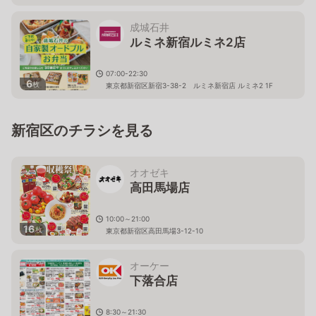
東京都渋谷区千駄ヶ谷5丁目24番2号 ﾀｶｼﾏﾔﾀｲﾑｽﾞｽｸｴｱ南
館1階～5階
成城石井
ルミネ新宿ルミネ2店
07:00-22:30
6
枚
東京都新宿区新宿3-38-2 ルミネ新宿店 ルミネ2 1F
新宿区のチラシを見る
オオゼキ
高田馬場店
10:00～21:00
16
枚
東京都新宿区高田馬場3-12-10
オーケー
下落合店
8:30～21:30