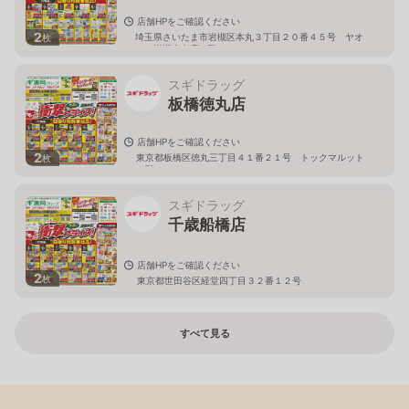
店舗HPをご確認ください
2
埼玉県さいたま市岩槻区本丸３丁目２０番４５号 ヤオ
枚
コー岩槻本丸店２階
スギドラッグ
板橋徳丸店
店舗HPをご確認ください
2
東京都板橋区徳丸三丁目４１番２１号 トックマルット
枚
１階
スギドラッグ
千歳船橋店
店舗HPをご確認ください
2
枚
東京都世田谷区経堂四丁目３２番１２号
すべて見る