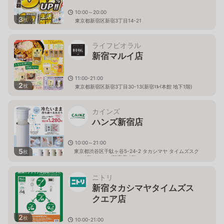
10:00～20:00
3
枚
東京都新宿区新宿3丁目14-21
ライフビオラル
新宿マルイ店
11:00-21:00
2
枚
東京都新宿区新宿3丁目30-13(新宿ﾏﾙｲ本館 地下1階)
カインズ
ハンズ新宿店
10:00～21:00
5
東京都渋谷区千駄ヶ谷5-24-2 タカシマヤ タイムズスク
枚
エア8階（ハンズ新宿店 8階）
ニトリ
新宿タカシマヤタイムズス
クエア店
2
枚
10:00-21:00