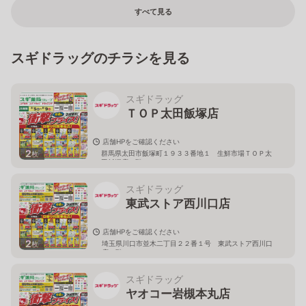
すべて見る
スギドラッグのチラシを見る
スギドラッグ
ＴＯＰ太田飯塚店
店舗HPをご確認ください
2
群馬県太田市飯塚町１９３３番地１ 生鮮市場ＴＯＰ太
枚
田飯塚店１階
スギドラッグ
東武ストア西川口店
店舗HPをご確認ください
2
埼玉県川口市並木二丁目２２番１号 東武ストア西川口
枚
店２階
スギドラッグ
ヤオコー岩槻本丸店