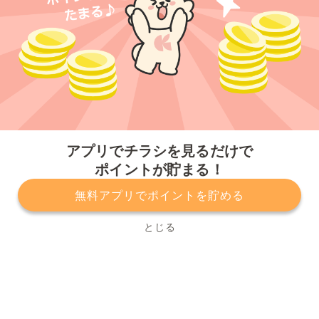
今すぐアプリをダウンロードする
アプリでチラシを見るだけで
ポイントが貯まる！
無料アプリでポイントを貯める
プライバシーポリシー
利用規約
運営会社
サービスに関してのお問い合わせ
チラシ掲載をお考えの方
とじる
Copyright© Kurashiru, Inc. All Rights Reserved.