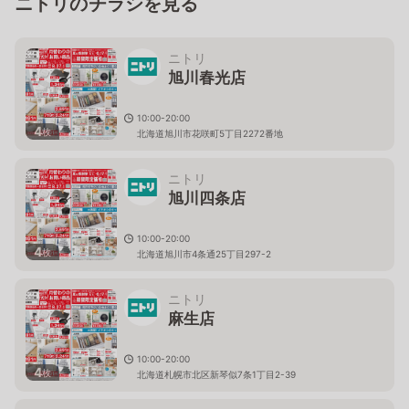
ニトリのチラシを見る
ニトリ
旭川春光店
10:00-20:00
4
枚
北海道旭川市花咲町5丁目2272番地
ニトリ
旭川四条店
10:00-20:00
4
枚
北海道旭川市4条通25丁目297-2
ニトリ
麻生店
10:00-20:00
4
枚
北海道札幌市北区新琴似7条1丁目2-39