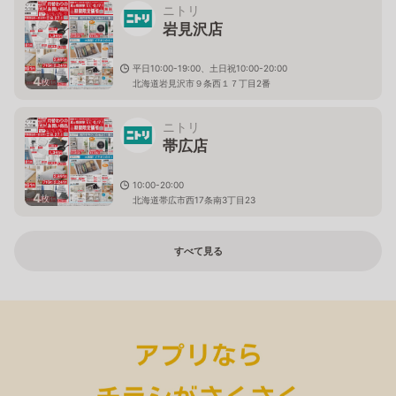
ニトリ
岩見沢店
平日10:00-19:00、土日祝10:00-20:00
4
枚
北海道岩見沢市９条西１７丁目2番
ニトリ
帯広店
10:00-20:00
4
枚
北海道帯広市西17条南3丁目23
すべて見る