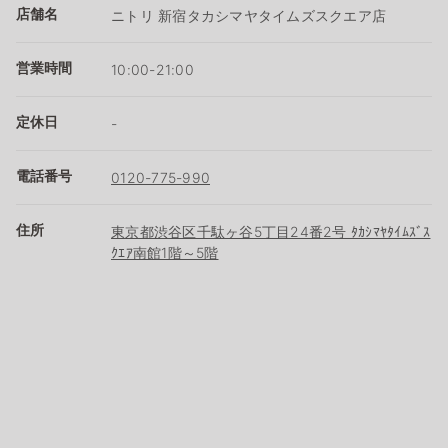
店舗名
ニトリ 新宿タカシマヤタイムズスクエア店
営業時間
10:00-21:00
定休日
-
電話番号
0120-775-990
住所
東京都渋谷区千駄ヶ谷5丁目24番2号 ﾀｶｼﾏﾔﾀｲﾑｽﾞｽ
ｸｴｱ南館1階～5階