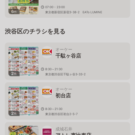
07:00 - 23:00
6
枚
東京都新宿区新宿3-38-2 EATo LUMINE
渋谷区のチラシを見る
オーケー
千駄ヶ谷店
8:30～21:30
2
枚
東京都渋谷区千駄ヶ谷3-33-2
オーケー
初台店
8:30～21:30
2
枚
東京都渋谷区初台2-5-7
成城石井