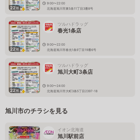
9:00〜22:00
22
枚
北海道旭川市東5条11丁目3番8号
ツルハドラッグ
春光1条店
9:00〜22:00
22
枚
北海道旭川市春光1条9丁目19番6号
ツルハドラッグ
旭川大町3条店
9:00〜24:00
22
枚
北海道旭川市大町3条5丁目2397-18
旭川市のチラシを見る
イオン北海道
旭川駅前店