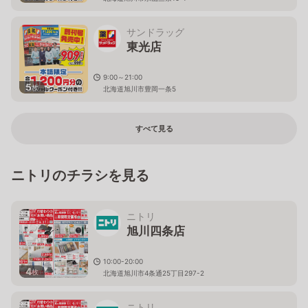
サンドラッグ
東光店
9:00～21:00
5
枚
北海道旭川市豊岡一条5
すべて見る
ニトリのチラシを見る
ニトリ
旭川四条店
10:00-20:00
4
枚
北海道旭川市4条通25丁目297-2
ニトリ