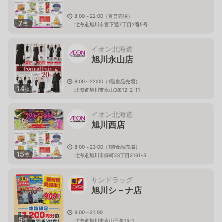
8:00～22:00（直営売場）
7
枚
北海道旭川市宮下通7丁目2番5号
イオン北海道
旭川永山店
8:00～22:00（1階食品売場）
14
枚
北海道旭川市永山3条12-2-11
イオン北海道
旭川西店
8:00～23:00（1階食品売場）
15
枚
北海道旭川市緑町23丁目2161-3
サンドラッグ
旭川シ－ナ店
9:00～21:00
5
枚
北海道旭川市永山三条15-1