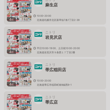
麻生店
10:00-20:00
4
枚
北海道札幌市北区新琴似7条1丁目2-39
ニトリ
岩見沢店
平日10:00-19:00、土日祝10:00-20:00
4
枚
北海道岩見沢市９条西１７丁目2番
ニトリ
帯広稲田店
10:00-20:00
4
枚
北海道帯広市稲田町南9線西9-1
ニトリ
帯広店