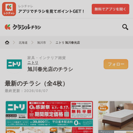
北海道
旭川市
ニトリ 旭川春光店
家具・インテリア雑貨
ニトリ
フォロー
旭川春光店のチラシ
最新のチラシ（全4枚）
最終更新：2026/08/07