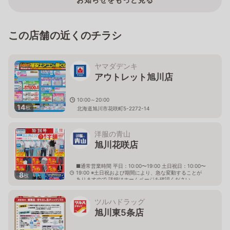
この店舗の近くのチラシ
ヤマダデンキ
アウトレット旭川店
10:00～20:00
14
枚
北海道旭川市花咲町5-2272-14
洋服の青山
旭川花咲店
■通常営業時間 平日：10:00〜19:00 土日祝日：10:00〜
19:00 ※土日祝および期間により、急な変動することが
8
枚
ありますので 詳細はホームページを確認ください
北海道旭川市花咲町五丁目2272番67
ツルハドラッグ
旭川東5条店