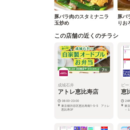
豚バラ肉のスタミナニラ
豚バ
玉炒め
りお
この店舗の近くのチラシ
7
枚
成城石井
ピー
アトレ恵比寿店
恵
08:00-23:00
2
東京都渋谷区恵比寿南1-5-5 アトレ
東
恵比寿3F
－