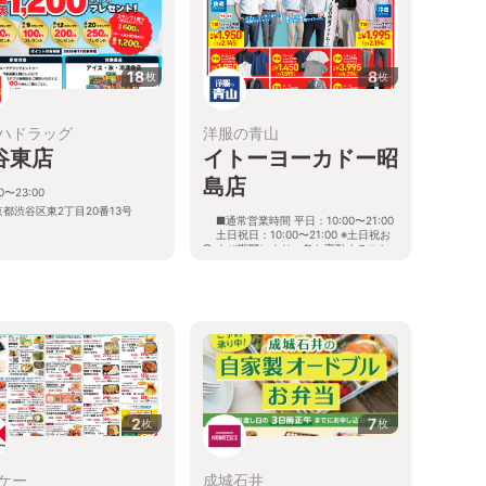
18
8
枚
枚
ハドラッグ
洋服の青山
谷東店
イトーヨーカドー昭
島店
00〜23:00
京都渋谷区東2丁目20番13号
■通常営業時間 平日：10:00〜21:00
土日祝日：10:00〜21:00 ※土日祝お
よび期間により、急な変動すること
がありますので 詳細はホームページ
を確認ください
東京都昭島市代官山二丁目3番1号ｲﾄｰ
ﾖｰｶﾄﾞｰ昭島店2階
2
7
枚
枚
ケー
成城石井