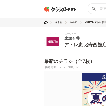
東京都
渋谷区
成城石井 アトレ恵
スーパー
成城石井
アトレ恵比寿西館
最新のチラシ（全7枚）
最終更新：2026/08/07