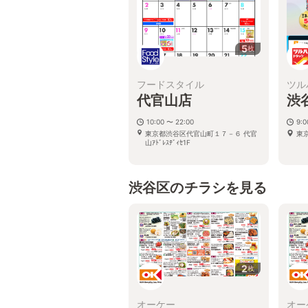
5
枚
フードスタイル
ツル
代官山店
渋
10:00 〜 22:00
9:
東京都渋谷区代官山町１７－６ 代官
東
山ｱﾄﾞﾚｽﾃﾞｨｾ1F
渋谷区のチラシを見る
2
枚
オーケー
オー