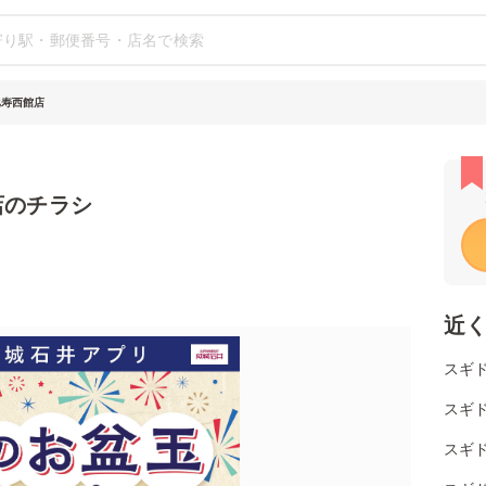
比寿西館店
店のチラシ
近
スギド
スギ
スギ