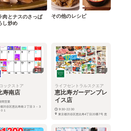
その他のレシピ
ラ肉とナスのさっぱ
ろし炒め
2
2
枚
枚
コックストア
ライフセントラルスクエア
比寿南店
恵比寿ガーデンプレ
イス店
4時間営業
京都渋谷区恵比寿南２丁目３－３
9:30-22:30
１０１
東京都渋谷区恵比寿4丁目20番7号 恵
比寿ｶﾞｰﾃﾞﾝﾌﾟﾚｲｽ ｾﾝﾀｰﾌﾟﾗｻﾞB2