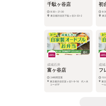
千駄ヶ谷店
初
8:30～21:30
8:
東京都渋谷区千駄ヶ谷3-33-2
東京
6
枚
成城石井
成城
富ヶ谷店
フ
24時間営業
10:
東京都渋谷区富ヶ谷1-9-16 代々木
東京
コーポ1F
ール