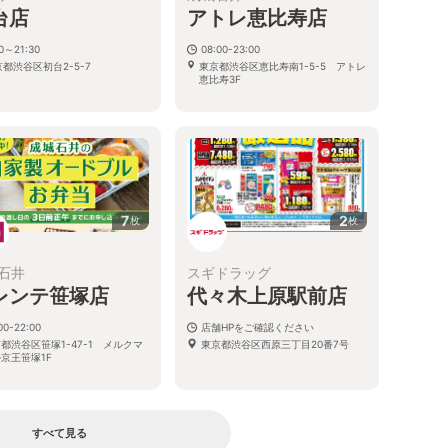
台店
アトレ恵比寿店
30～21:30
08:00-23:00
都渋谷区初台2-5-7
東京都渋谷区恵比寿南1-5-5 アトレ
恵比寿3F
7
2
枚
枚
石井
スギドラッグ
レンテ笹塚店
代々木上原駅前店
00-22:00
店舗HPをご確認ください
都渋谷区笹塚1-47-1 メルクマ
東京都渋谷区西原三丁目20番7号
京王笹塚1F
すべて見る