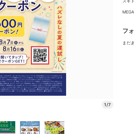
スギ
MEG
フ
まだ
1/7