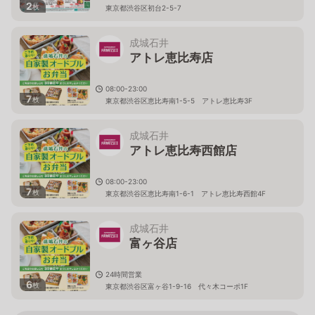
2
枚
東京都渋谷区初台2-5-7
成城石井
アトレ恵比寿店
08:00-23:00
7
枚
東京都渋谷区恵比寿南1-5-5 アトレ恵比寿3F
成城石井
アトレ恵比寿西館店
08:00-23:00
7
枚
東京都渋谷区恵比寿南1-6-1 アトレ恵比寿西館4F
成城石井
富ヶ谷店
24時間営業
6
枚
東京都渋谷区富ヶ谷1-9-16 代々木コーポ1F