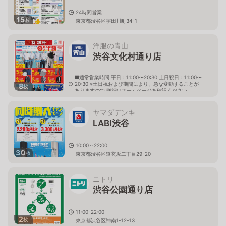
24時間営業
15
枚
東京都渋谷区宇田川町34-1
洋服の青山
渋谷文化村通り店
■通常営業時間 平日：11:00〜20:30 土日祝日：11:00〜
20:30 ※土日祝および期間により、急な変動することが
8
枚
ありますので 詳細はホームページを確認ください
東京都渋谷区道玄坂二丁目29番19号 關口ビル内
ヤマダデンキ
LABI渋谷
10:00～22:00
30
枚
東京都渋谷区道玄坂二丁目29-20
ニトリ
渋谷公園通り店
11:00-22:00
2
枚
東京都渋谷区神南1-12-13