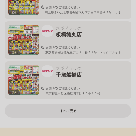
店舗HPをご確認ください
2
埼玉県さいたま市岩槻区本丸３丁目２０番４５号 ヤオ
枚
コー岩槻本丸店２階
スギドラッグ
板橋徳丸店
店舗HPをご確認ください
2
東京都板橋区徳丸三丁目４１番２１号 トックマルット
枚
１階
スギドラッグ
千歳船橋店
店舗HPをご確認ください
2
枚
東京都世田谷区経堂四丁目３２番１２号
すべて見る