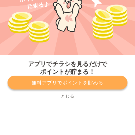
今すぐアプリをダウンロードする
アプリでチラシを見るだけで
ポイントが貯まる！
無料アプリでポイントを貯める
プライバシーポリシー
利用規約
運営会社
サービスに関してのお問い合わせ
チラシ掲載をお考えの方
とじる
Copyright© Kurashiru, Inc. All Rights Reserved.