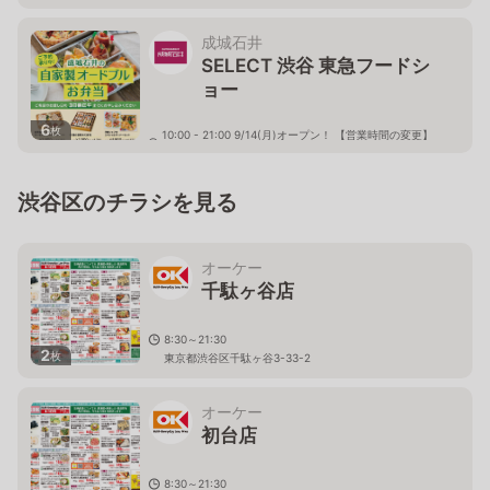
成城石井
SELECT 渋谷 東急フードシ
ョー
6
枚
10:00 - 21:00 9/14(月)オープン！ 【営業時間の変更】
当面の間 11:00～20:00
東京都渋谷区道玄坂1-12-1 渋谷マークシティB1F
渋谷区のチラシを見る
オーケー
千駄ヶ谷店
8:30～21:30
2
枚
東京都渋谷区千駄ヶ谷3-33-2
オーケー
初台店
8:30～21:30