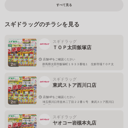
すべて見る
スギドラッグのチラシを見る
スギドラッグ
ＴＯＰ太田飯塚店
店舗HPをご確認ください
2
群馬県太田市飯塚町１９３３番地１ 生鮮市場ＴＯＰ太
枚
田飯塚店１階
スギドラッグ
東武ストア西川口店
店舗HPをご確認ください
2
埼玉県川口市並木二丁目２２番１号 東武ストア西川口
枚
店２階
スギドラッグ
ヤオコー岩槻本丸店