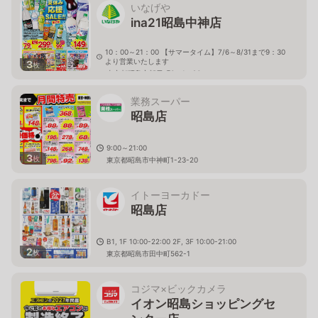
いなげや
ina21昭島中神店
10：00～21：00 【サマータイム】7/6～8/31まで9：30
より営業いたします
3
枚
東京都昭島市朝日町3－1－26
業務スーパー
昭島店
9:00～21:00
3
枚
東京都昭島市中神町1-23-20
イトーヨーカドー
昭島店
B1, 1F 10:00-22:00 2F, 3F 10:00-21:00
2
枚
東京都昭島市田中町562-1
コジマ×ビックカメラ
イオン昭島ショッピングセ