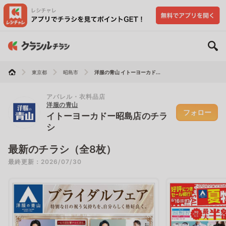
東京都
昭島市
洋服の青山 イトーヨーカド...
アパレル・衣料品店
洋服の青山
フォロー
イトーヨーカドー昭島店のチラ
シ
最新のチラシ（全8枚）
最終更新：2026/07/30