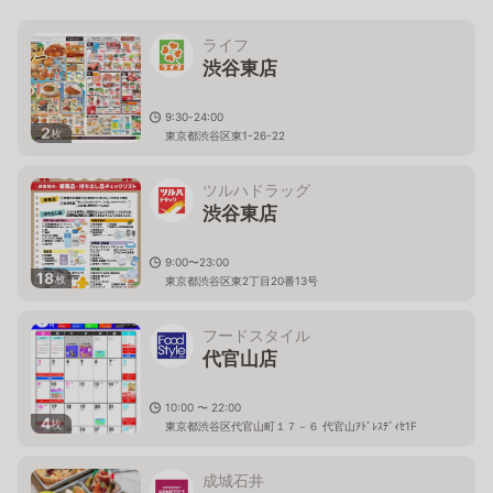
ライフ
渋谷東店
9:30-24:00
2
枚
東京都渋谷区東1-26-22
ツルハドラッグ
渋谷東店
9:00〜23:00
18
枚
東京都渋谷区東2丁目20番13号
フードスタイル
代官山店
10:00 〜 22:00
4
枚
東京都渋谷区代官山町１７－６ 代官山ｱﾄﾞﾚｽﾃﾞｨｾ1F
成城石井