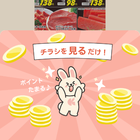
今すぐアプリをダウンロードする
アプリでチラシを見るだけで
ポイントが貯まる！
無料アプリでポイントを貯める
プライバシーポリシー
利用規約
運営会社
サービスに関してのお問い合わせ
チラシ掲載をお考えの方
とじる
Copyright© Kurashiru, Inc. All Rights Reserved.