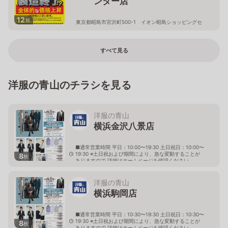
ンター店
12
枚
東京都昭島市宮沢町500-1 イオン昭島ショッピングセ
ンター2階
すべて見る
洋服の青山のチラシを見る
洋服の青山
横浜金沢八景店
■通常営業時間 平日：10:00〜19:30 土日祝日：10:00〜
19:30 ※土日祝および期間により、急な変動することが
8
枚
ありますので 詳細はホームページを確認ください
神奈川県横浜市金沢区瀬戸1番9号
洋服の青山
横浜駒岡店
■通常営業時間 平日：10:30〜19:30 土日祝日：10:30〜
19:30 ※土日祝および期間により、急な変動することが
8
枚
ありますので 詳細はホームページを確認ください