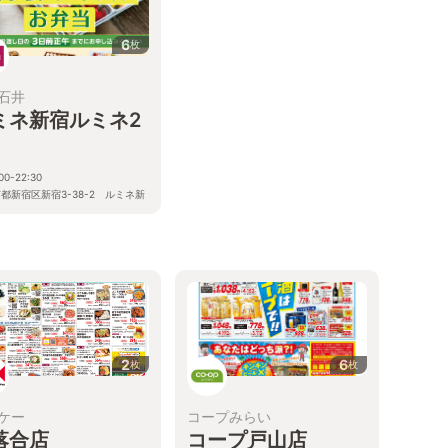
6
枚
石井
ミネ新宿ルミネ2
00-22:30
都新宿区新宿3-38-2 ルミネ新
 ルミネ2 1F
2
6
枚
枚
ケー
コープみらい
落合店
コープ戸山店