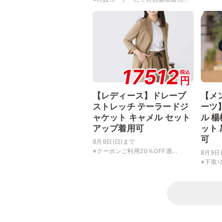
17512
税込
円
【レディース】ドレープ
【メ
ストレッチ テーラードジ
ーツ
ャケット キャメル セット
ル 
アップ着用可
ット
可
8月9日(日)まで
※クーポンご利用20％OFF適...
8月9日
※下取り