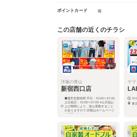
ポイントカード
有
この店舗の近くのチラシ
8
枚
洋服の青山
ヤマ
新宿西口店
L
■通常営業時間 平日：10:00〜21:00
10:
土日祝日：10:00〜21:00 ※土日祝お
東
よび期間により、急な変動すること
がありますので 詳細はホームページ
を確認ください
東京都新宿区西新宿一丁目10番2号
１１０ビル内