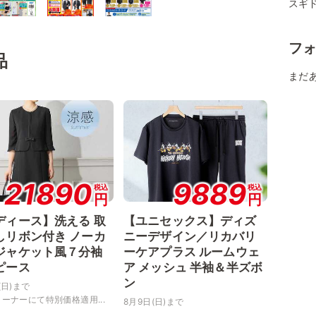
スギ
フ
品
まだ
21890
9889
税込
税込
円
円
ディース】洗える 取
【ユニセックス】ディズ
しリボン付き ノーカ
ニーデザイン／リカバリ
ジャケット風７分袖
ーケアプラス ルームウェ
ピース
ア メッシュ 半袖＆半ズボ
ン
(日)まで
ーナーにて特別価格適用...
8月9日(日)まで