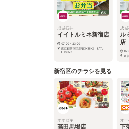
6
枚
成城石井
成城
イイトルミネ新宿店
ル
店
07:00 - 23:00
東京都新宿区新宿3-38-2 EATo
07:
LUMINE
東京
宿店
新宿区のチラシを見る
18
枚
オオゼキ
オー
高田馬場店
下