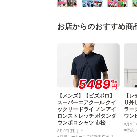
お店からのおすすめ商
5489
税込
円
【メンズ】【ビズポロ】
【レ
スーパーエアクール クイ
り外
ックリードライ ノンアイ
ラー
ロンストレッチ ボタンダ
ワン
ウンポロシャツ 市松
8月9日
※特設コ
8月9日(日)まで
※特設コーナーにて特別価格適用...