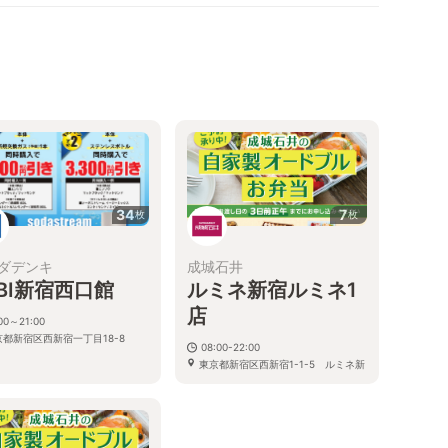
34
7
枚
枚
ダデンキ
成城石井
ABI新宿西口館
ルミネ新宿ルミネ1
店
00～21:00
京都新宿区西新宿一丁目18-8
08:00-22:00
東京都新宿区西新宿1-1-5 ルミネ新
宿店 ルミネ1 B2F