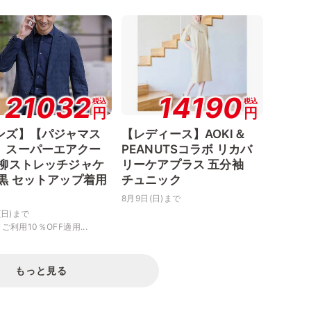
21032
14190
税込
税込
円
円
ンズ】【パジャマス
【レディース】AOKI＆
】スーパーエアクー
PEANUTSコラボ リカバ
楊柳ストレッチジャケ
リーケアプラス 五分袖
 黒 セットアップ着用
チュニック
8月9日(日)まで
(日)まで
ご利用10％OFF適用...
もっと見る