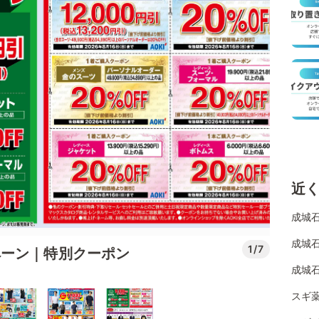
近
成城
成城石
1/7
ペーン｜特別クーポン
成城石
スギ