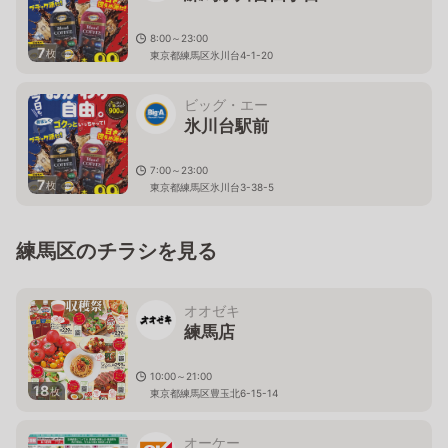
8:00～23:00
7
枚
東京都練馬区氷川台4-1-20
ビッグ・エー
氷川台駅前
7:00～23:00
7
枚
東京都練馬区氷川台3-38-5
練馬区のチラシを見る
オオゼキ
練馬店
10:00～21:00
18
枚
東京都練馬区豊玉北6-15-14
オーケー