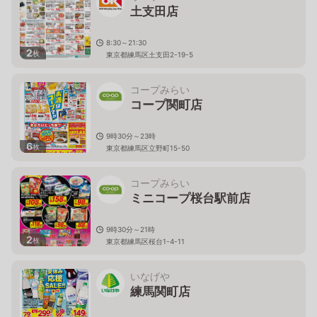
土支田店
8:30～21:30
2
枚
東京都練馬区土支田2-19-5
コープみらい
コープ関町店
9時30分～23時
6
枚
東京都練馬区立野町15-50
コープみらい
ミニコープ桜台駅前店
9時30分～21時
2
枚
東京都練馬区桜台1-4-11
いなげや
練馬関町店