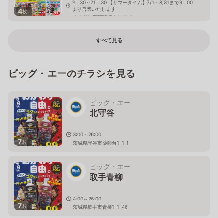
9：30～21：30 【サマータイム】7/1～8/31まで9：00
より営業いたします
4
枚
東京都練馬区関町南4-19-8
すべて見る
ビッグ・エーのチラシを見る
ビッグ・エー
北守谷
3:00～26:00
7
枚
茨城県守谷市薬師台1-1-1
ビッグ・エー
取手青柳
4:00～26:00
7
枚
茨城県取手市青柳1-1-46