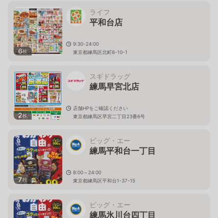
ライフ
平和台店
9:30-24:00
6
枚
東京都練馬区北町6-10-1
スギドラッグ
練馬早宮北店
店舗HPをご確認ください
2
枚
東京都練馬区早宮二丁目23番6号
ビッグ・エー
練馬平和台一丁目
8:00～24:00
7
枚
東京都練馬区平和台1-37-15
ビッグ・エー
練馬氷川台四丁目