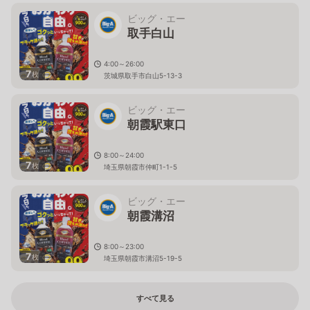
ビッグ・エー
取手白山
4:00～26:00
7
枚
茨城県取手市白山5-13-3
ビッグ・エー
朝霞駅東口
8:00～24:00
7
枚
埼玉県朝霞市仲町1-1-5
ビッグ・エー
朝霞溝沼
8:00～23:00
7
枚
埼玉県朝霞市溝沼5-19-5
すべて見る