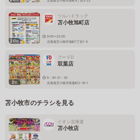
北海道苫小牧市表町4丁目3-23
ツルハドラッグ
苫小牧旭町店
9:00〜22:00
20
枚
北海道苫小牧市旭町1丁目1-5
フードD
双葉店
9：30-21：30
2
枚
北海道苫小牧市双葉町2-18-1
苫小牧市のチラシを見る
イオン北海道
苫小牧店