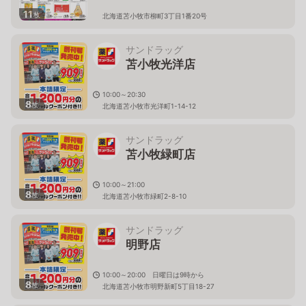
11
枚
北海道苫小牧市柳町3丁目1番20号
サンドラッグ
苫小牧光洋店
10:00～20:30
8
枚
北海道苫小牧市光洋町1-14-12
サンドラッグ
苫小牧緑町店
10:00～21:00
8
枚
北海道苫小牧市緑町2-8-10
サンドラッグ
明野店
10:00～20:00 日曜日は9時から
8
枚
北海道苫小牧市明野新町5丁目18-27