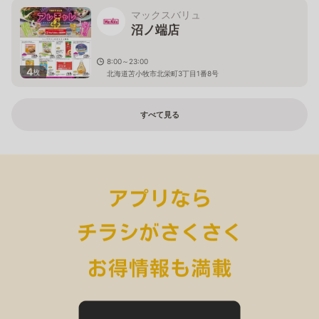
マックスバリュ
沼ノ端店
8:00～23:00
4
枚
北海道苫小牧市北栄町3丁目1番8号
すべて見る