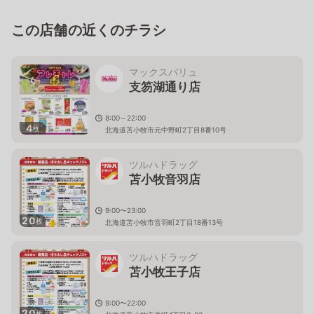
この店舗の近くのチラシ
マックスバリュ
支笏湖通り店
8:00～22:00
4
枚
北海道苫小牧市元中野町2丁目8番10号
ツルハドラッグ
苫小牧音羽店
9:00〜23:00
20
枚
北海道苫小牧市音羽町2丁目18番13号
ツルハドラッグ
苫小牧王子店
9:00〜22:00
20
枚