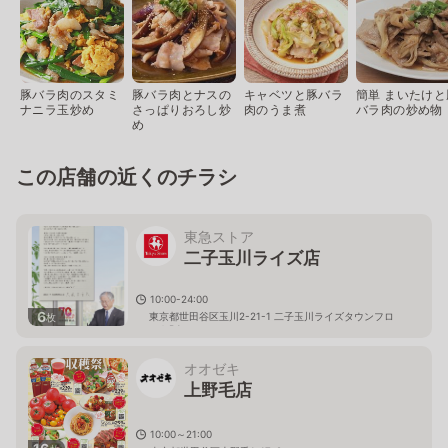
豚バラ肉のスタミ
豚バラ肉とナスの
キャベツと豚バラ
簡単 まいたけと
ナニラ玉炒め
さっぱりおろし炒
肉のうま煮
バラ肉の炒め物
め
この店舗の近くのチラシ
東急ストア
二子玉川ライズ店
10:00-24:00
6
東京都世田谷区玉川2-21-1 二子玉川ライズタウンフロ
枚
ントB1
オオゼキ
上野毛店
10:00～21:00