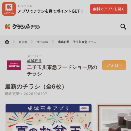
東京都
世田谷区
成城石井 二子玉川東急フー...
スーパー
成城石井
フォロー
二子玉川東急フードショー店の
チラシ
最新のチラシ（全6枚）
最終更新：2026/08/07