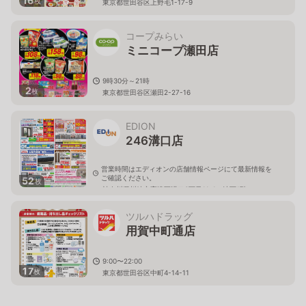
16
枚
東京都世田谷区上野毛1-17-9
コープみらい
ミニコープ瀬田店
9時30分～21時
2
枚
東京都世田谷区瀬田2-27-16
EDION
246溝口店
営業時間はエディオンの店舗情報ページにて最新情報を
ご確認ください。
52
枚
神奈川県川崎市高津区溝口6丁目11-1 地下1階
ツルハドラッグ
用賀中町通店
9:00〜22:00
17
枚
東京都世田谷区中町4-14-11