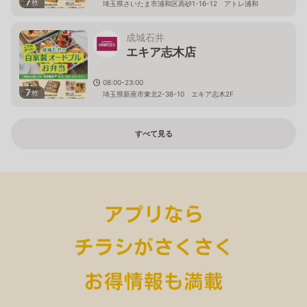
7
枚
埼玉県さいたま市浦和区高砂1-16-12 アトレ浦和
成城石井
エキア志木店
08:00-23:00
7
枚
埼玉県新座市東北2-38-10 エキア志木2F
すべて見る