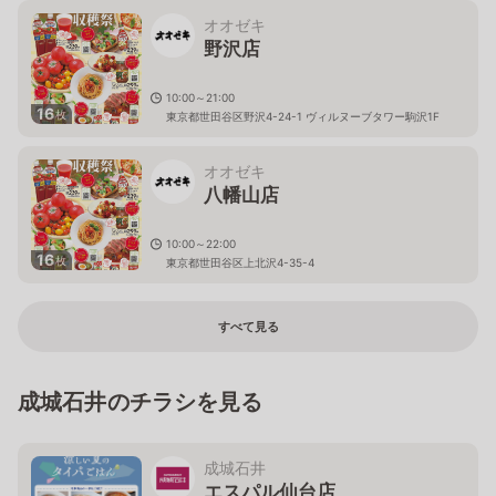
オオゼキ
野沢店
10:00～21:00
16
枚
東京都世田谷区野沢4-24-1 ヴィルヌーブタワー駒沢1F
オオゼキ
八幡山店
10:00～22:00
16
枚
東京都世田谷区上北沢4-35-4
すべて見る
成城石井のチラシを見る
成城石井
エスパル仙台店