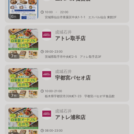
10:00 - 22:00
6
枚
宮城県仙台市青葉区中央1-1-1 エスパル仙台 東館2F
成城石井
アトレ取手店
09:00-23:00
7
枚
茨城県取手市中央町2-5 アトレ取手店3F
成城石井
宇都宮パセオ店
10:00-21:00
7
枚
栃木県宇都宮市川向町1-23 宇都宮パセオ1F食品館
成城石井
アトレ浦和店
08:00-23:00