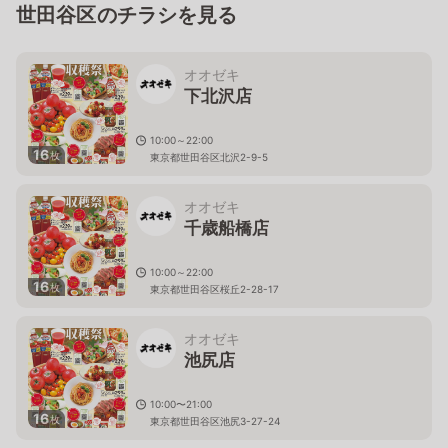
世田谷区のチラシを見る
オオゼキ
下北沢店
10:00～22:00
16
枚
東京都世田谷区北沢2-9-5
オオゼキ
千歳船橋店
10:00～22:00
16
枚
東京都世田谷区桜丘2-28-17
オオゼキ
池尻店
10:00〜21:00
16
枚
東京都世田谷区池尻3-27-24