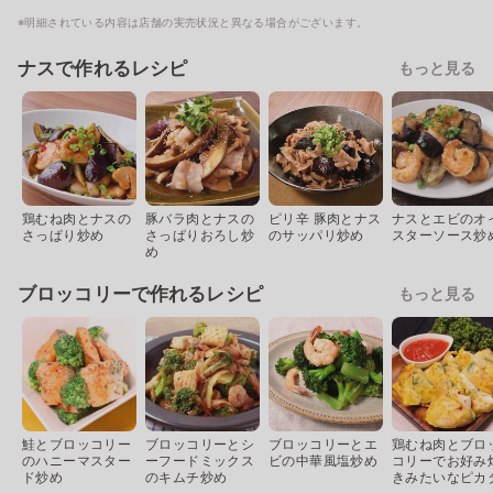
※明細されている内容は店舗の実売状況と異なる場合がございます。
ナスで作れるレシピ
もっと見る
鶏むね肉とナスの
豚バラ肉とナスの
ピリ辛 豚肉とナス
ナスとエビのオ
さっぱり炒め
さっぱりおろし炒
のサッパリ炒め
スターソース炒
め
ブロッコリーで作れるレシピ
もっと見る
鮭とブロッコリー
ブロッコリーとシ
ブロッコリーとエ
鶏むね肉とブロ
のハニーマスター
ーフードミックス
ビの中華風塩炒め
コリーでお好み
ド炒め
のキムチ炒め
きみたいなピカ