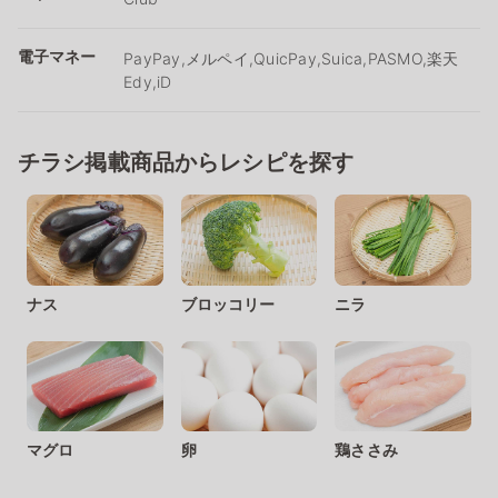
電子マネー
PayPay,メルペイ,QuicPay,Suica,PASMO,楽天
Edy,iD
チラシ掲載商品からレシピを探す
ナス
ブロッコリー
ニラ
マグロ
卵
鶏ささみ