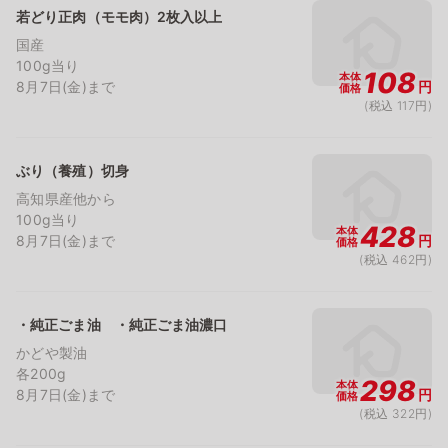
若どり正肉（モモ肉）2枚入以上
国産
100g当り
108
本体
8月7日(金)まで
円
価格
(税込 117円)
ぶり（養殖）切身
高知県産他から
100g当り
428
本体
8月7日(金)まで
円
価格
(税込 462円)
・純正ごま油 ・純正ごま油濃口
かどや製油
各200g
298
本体
8月7日(金)まで
円
価格
(税込 322円)