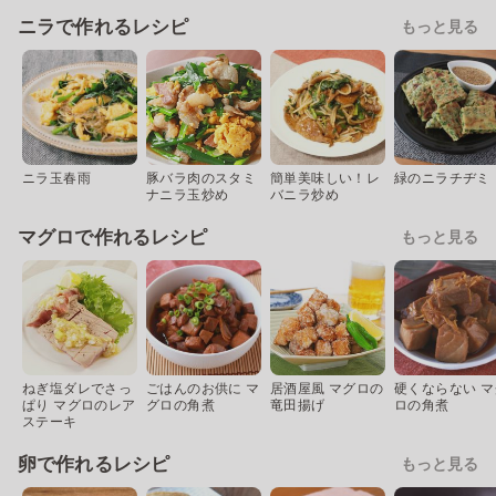
ニラで作れるレシピ
もっと見る
ニラ玉春雨
豚バラ肉のスタミ
簡単美味しい！レ
緑のニラチヂミ
ナニラ玉炒め
バニラ炒め
マグロで作れるレシピ
もっと見る
ねぎ塩ダレでさっ
ごはんのお供に マ
居酒屋風 マグロの
硬くならない マ
ぱり マグロのレア
グロの角煮
竜田揚げ
ロの角煮
ステーキ
卵で作れるレシピ
もっと見る