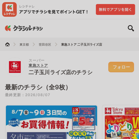
東京都
世田谷区
東急ストア 二子玉川ライズ店
スーパー
東急ストア
フォロー
二子玉川ライズ店のチラシ
最新のチラシ（全9枚）
最終更新：2026/08/07