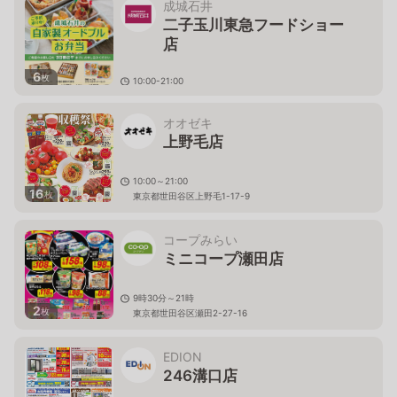
成城石井
二子玉川東急フードショー
店
6
枚
10:00-21:00
東京都世田谷区玉川2-21-1 二子玉川ライズ・ショッピ
ングセンターB1F
オオゼキ
上野毛店
10:00～21:00
16
枚
東京都世田谷区上野毛1-17-9
コープみらい
ミニコープ瀬田店
9時30分～21時
2
枚
東京都世田谷区瀬田2-27-16
EDION
246溝口店