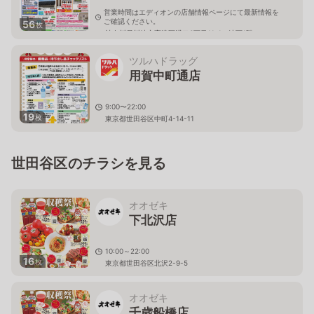
営業時間はエディオンの店舗情報ページにて最新情報を
ご確認ください。
56
枚
神奈川県川崎市高津区溝口6丁目11-1 地下1階
ツルハドラッグ
用賀中町通店
9:00〜22:00
19
枚
東京都世田谷区中町4-14-11
世田谷区のチラシを見る
オオゼキ
下北沢店
10:00～22:00
16
枚
東京都世田谷区北沢2-9-5
オオゼキ
千歳船橋店