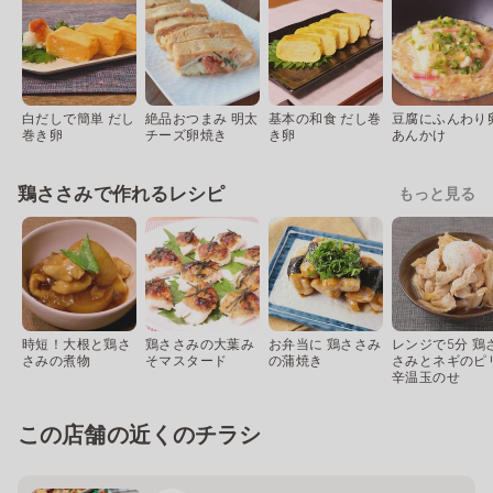
白だしで簡単 だし
絶品おつまみ 明太
基本の和食 だし巻
豆腐にふんわり
巻き卵
チーズ卵焼き
き卵
あんかけ
鶏ささみで作れるレシピ
もっと見る
時短！大根と鶏さ
鶏ささみの大葉み
お弁当に 鶏ささみ
レンジで5分 鶏
さみの煮物
そマスタード
の蒲焼き
さみとネギのピ
辛温玉のせ
この店舗の近くのチラシ