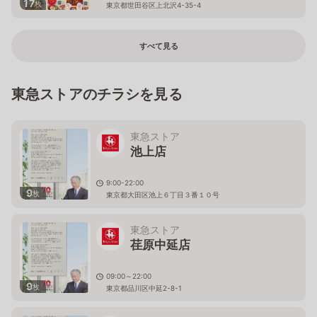
17
枚
東京都世田谷区上北沢4-35-4
すべて見る
東急ストアのチラシを見る
東急ストア
池上店
9:00-22:00
9
枚
東京都大田区池上６丁目３番１０号
東急ストア
荏原中延店
09:00～22:00
9
枚
東京都品川区中延2-8-1