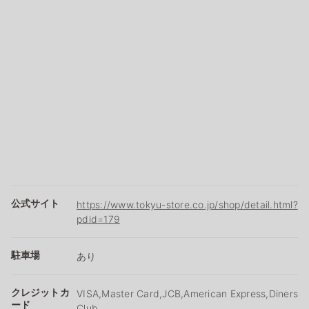
公式サイト
https://www.tokyu-store.co.jp/shop/detail.html?
pdid=179
駐車場
あり
クレジットカ
VISA,Master Card,JCB,American Express,Diners
ード
Club