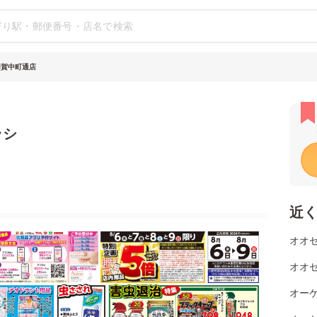
用賀中町通店
ラシ
近
オオゼ
オオゼ
オーケ