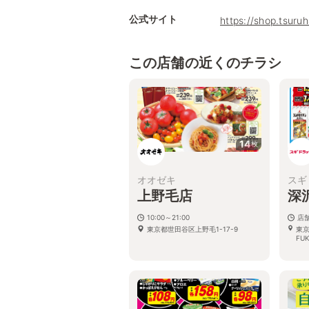
公式サイト
https://shop.tsuru
この店舗の近くのチラシ
14
枚
オオゼキ
スギ
上野毛店
深
10:00～21:00
店
東京都世田谷区上野毛1-17-9
東京
FU