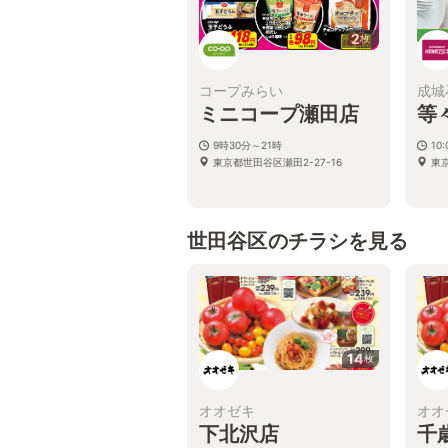
2
枚
コープみらい
成城
ミニコープ瀬田店
等
9時30分～21時
10:
東京都世田谷区瀬田2-27-16
東
世田谷区のチラシを見る
14
枚
オオゼキ
オオ
下北沢店
千