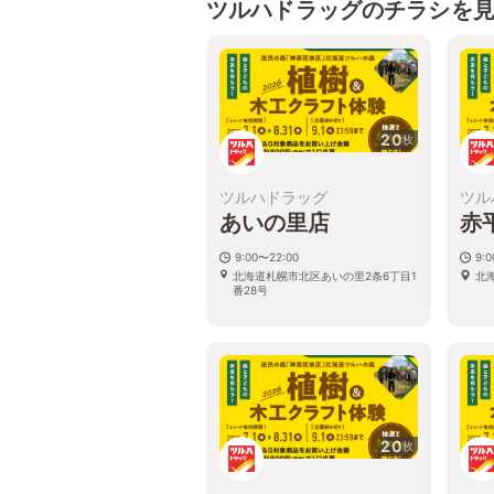
ツルハドラッグのチラシを
20
枚
ツルハドラッグ
ツル
あいの里店
赤
9:00〜22:00
9:
北海道札幌市北区あいの里2条6丁目1
北
番28号
20
枚