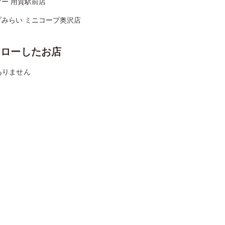
ー 用賀駅前店
プみらい ミニコープ奥沢店
ォローしたお店
ありません