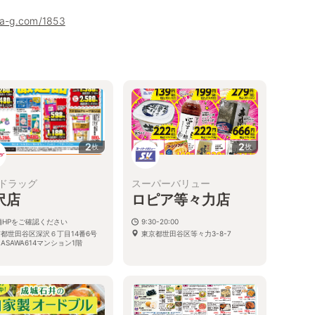
ha-g.com/1853
2
2
枚
枚
ドラッグ
スーパーバリュー
沢店
ロピア等々力店
舗HPをご確認ください
9:30-20:00
都世田谷区深沢６丁目14番6号
東京都世田谷区等々力3-8-7
KASAWA614マンション1階