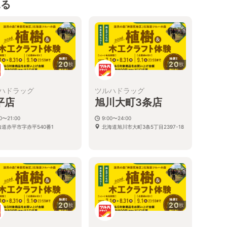
見る
20
20
枚
枚
ハドラッグ
ツルハドラッグ
平店
旭川大町3条店
00〜21:00
9:00〜24:00
海道赤平市字赤平540番1
北海道旭川市大町3条5丁目2397-18
20
20
枚
枚