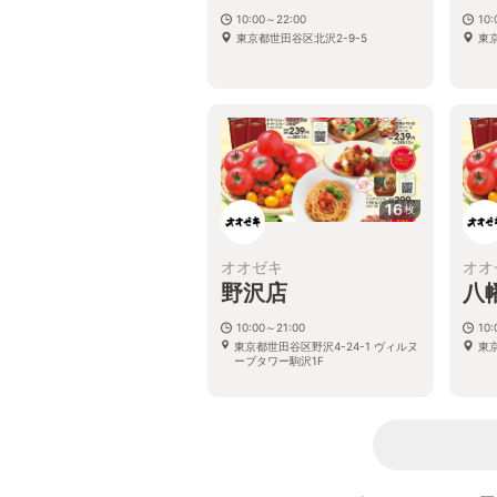
10:00～22:00
10
東京都世田谷区北沢2-9-5
東京
16
枚
オオゼキ
オオ
野沢店
八
10:00～21:00
10
東京都世田谷区野沢4-24-1 ヴィルヌ
東京
ーブタワー駒沢1F