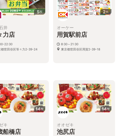
5
2
枚
枚
石井
オーケー
々力店
用賀駅前店
00-22:30
8:30～21:30
京都世田谷区等々力2-39-24
東京都世田谷区用賀2-39-18
14
14
枚
枚
ゼキ
オオゼキ
歳船橋店
池尻店