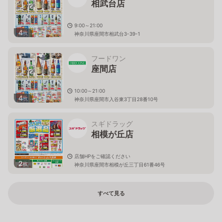
相武台店
9:00～21:00
4
枚
神奈川県座間市相武台3-39-1
フードワン
座間店
10:00～21:00
4
枚
神奈川県座間市入谷東3丁目28番10号
スギドラッグ
相模が丘店
店舗HPをご確認ください
2
枚
神奈川県座間市相模が丘三丁目61番46号
すべて見る