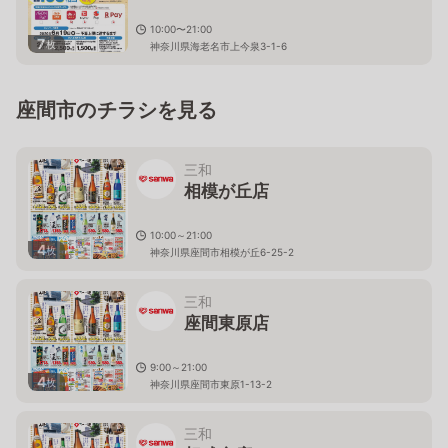
10:00〜21:00
7
枚
神奈川県海老名市上今泉3-1-6
座間市のチラシを見る
三和
相模が丘店
10:00～21:00
4
枚
神奈川県座間市相模が丘6-25-2
三和
座間東原店
9:00～21:00
4
枚
神奈川県座間市東原1-13-2
三和