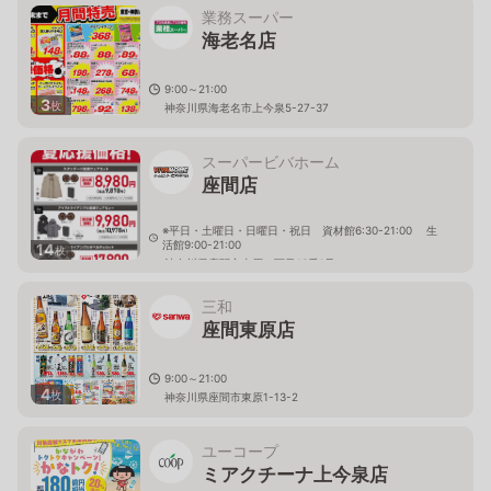
業務スーパー
海老名店
9:00～21:00
3
枚
神奈川県海老名市上今泉5-27-37
スーパービバホーム
座間店
※平日・土曜日・日曜日・祝日 資材館6:30-21:00 生
活館9:00-21:00
14
枚
神奈川県座間市東原一丁目13番1号
三和
座間東原店
9:00～21:00
4
枚
神奈川県座間市東原1-13-2
ユーコープ
ミアクチーナ上今泉店