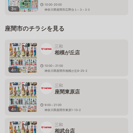
10:00-20:00
3
枚
神奈川県座間市広野台１−３−３０
座間市のチラシを見る
三和
相模が丘店
10:00～21:00
4
枚
神奈川県座間市相模が丘6-25-2
三和
座間東原店
9:00～21:00
4
枚
神奈川県座間市東原1-13-2
三和
相武台店