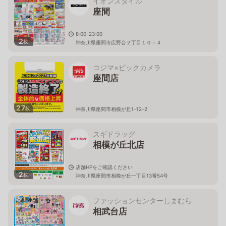
イオンスタイル
座間
8:00-23:00
2
枚
神奈川県座間市広野台２丁目１０－４
コジマ×ビックカメラ
座間店
27
枚
神奈川県座間市相模が丘1-12-2
スギドラッグ
相模が丘北店
店舗HPをご確認ください
2
枚
神奈川県座間市相模が丘一丁目13番54号
ファッションセンターしまむら
相武台店