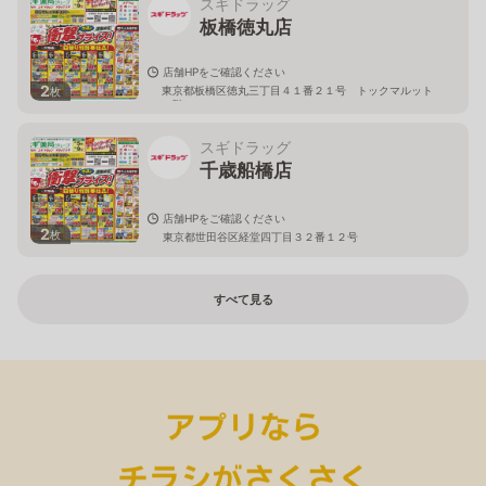
スギドラッグ
板橋徳丸店
店舗HPをご確認ください
2
東京都板橋区徳丸三丁目４１番２１号 トックマルット
枚
１階
スギドラッグ
千歳船橋店
店舗HPをご確認ください
2
枚
東京都世田谷区経堂四丁目３２番１２号
すべて見る