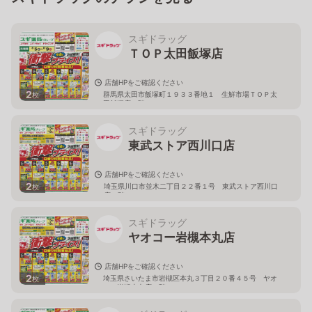
スギドラッグ
ＴＯＰ太田飯塚店
店舗HPをご確認ください
2
群馬県太田市飯塚町１９３３番地１ 生鮮市場ＴＯＰ太
枚
田飯塚店１階
スギドラッグ
東武ストア西川口店
店舗HPをご確認ください
2
埼玉県川口市並木二丁目２２番１号 東武ストア西川口
枚
店２階
スギドラッグ
ヤオコー岩槻本丸店
店舗HPをご確認ください
2
埼玉県さいたま市岩槻区本丸３丁目２０番４５号 ヤオ
枚
コー岩槻本丸店２階