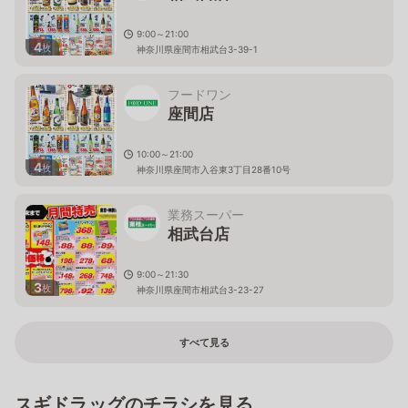
9:00～21:00
4
枚
神奈川県座間市相武台3-39-1
フードワン
座間店
10:00～21:00
4
枚
神奈川県座間市入谷東3丁目28番10号
業務スーパー
相武台店
9:00～21:30
3
枚
神奈川県座間市相武台3-23-27
すべて見る
スギドラッグのチラシを見る