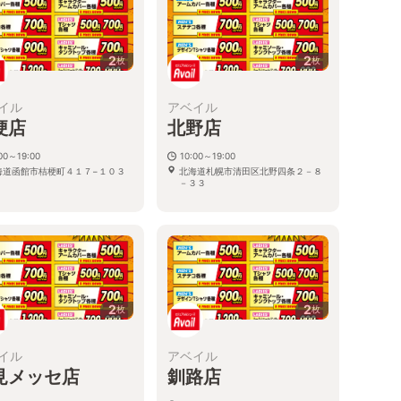
2
2
枚
枚
イル
アベイル
梗店
北野店
00～19:00
10:00～19:00
海道函館市桔梗町４１７−１０３
北海道札幌市清田区北野四条２－８
－３３
2
2
枚
枚
イル
アベイル
見メッセ店
釧路店