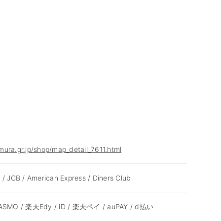
ura.gr.jp/shop/map_detail_7611.html
 / JCB / American Express / Diners Club
 PASMO / 楽天Edy / iD / 楽天ペイ / auPAY / d払い