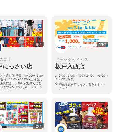
8
11
枚
枚
の青山
ドラッグセイムス
戸にっさい店
坂戸入西店
常営業時間 平日：10:00〜19:30
0:00～3:00、4:00～24:00 ※3:00～
祝日：10:00〜20:00 ※土日祝お
4:00は休業
び期間により、急な変動すること
埼玉県坂戸市にっさい花みず木４－
ありますので 詳細はホームページ
８－５
確認ください
玉県坂戸市にっさい花みず木二丁
番1
2
7
枚
枚