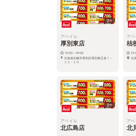
2
枚
アベイル
アベ
厚別東店
桔
10:00～19:00
10:
北海道札幌市厚別区厚別東五条７－
北
１２－１０
2
枚
アベイル
アベ
北広島店
北