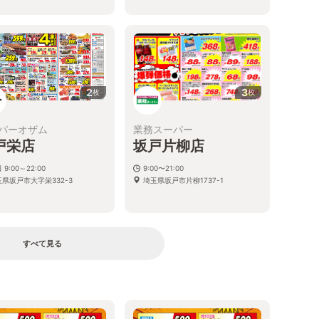
2
3
枚
枚
パーオザム
業務スーパー
戸栄店
坂戸片柳店
 9:00～22:00
9:00〜21:00
県坂戸市大字栄332-3
埼玉県坂戸市片柳1737-1
すべて見る