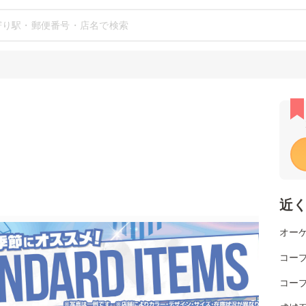
近
オーケ
コー
コー