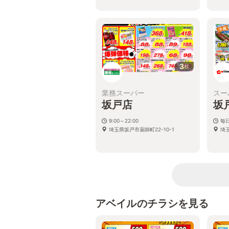
3
枚
業務スーパー
スー
坂戸店
坂
9:00～22:00
毎日
埼玉県坂戸市薬師町22-10-1
埼玉
アベイルのチラシを見る