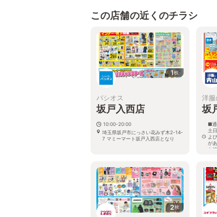
この店舗の近くのチラシ
1
枚
パシオス
洋服
坂戸入西店
坂
10:00-20:00
■通
土日
埼玉県坂戸市にっさい花みず木2-14-
よ
7 マミーマート坂戸入西店となり
が
を
埼
目9
2
枚