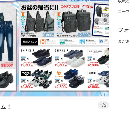
成城
コー
フ
まだ
1/2
テム！