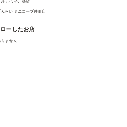
石井 ルミネ川越店
プみらい ミニコープ仲町店
ォローしたお店
ありません