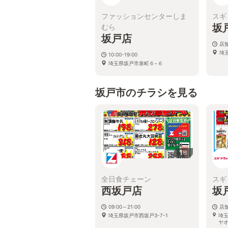
ファッションセンターしま
スギ
坂
むら
坂戸店
店
埼
10:00-19:00
埼玉県坂戸市泉町６−６
坂戸市のチラシを見る
1
枚
全日食チェーン
スギ
西坂戸店
坂
09:00～21:00
店
埼玉県坂戸市西坂戸3-7-1
埼
ヤ