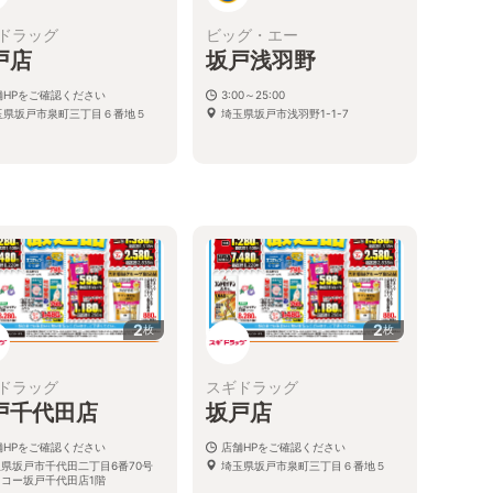
ドラッグ
ビッグ・エー
戸店
坂戸浅羽野
舗HPをご確認ください
3:00～25:00
玉県坂戸市泉町三丁目６番地５
埼玉県坂戸市浅羽野1-1-7
2
2
枚
枚
ドラッグ
スギドラッグ
戸千代田店
坂戸店
舗HPをご確認ください
店舗HPをご確認ください
玉県坂戸市千代田二丁目6番70号
埼玉県坂戸市泉町三丁目６番地５
オコー坂戸千代田店1階