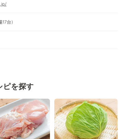
.jp/
17台)
シピを探す