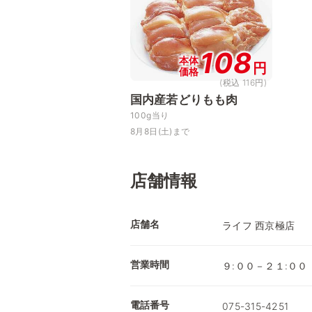
108
本体
円
価格
(税込 116円)
国内産若どりもも肉
100g当り
8月8日(土)まで
店舗情報
店舗名
ライフ 西京極店
営業時間
９:００－２１:００
電話番号
075-315-4251