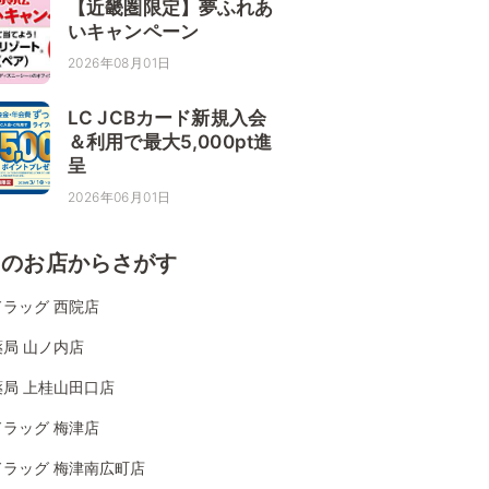
【近畿圏限定】夢ふれあ
いキャンペーン
2026年08月01日
LC JCBカード新規入会
＆利用で最大5,000pt進
呈
2026年06月01日
くのお店からさがす
ラッグ 西院店
局 山ノ内店
薬局 上桂山田口店
ラッグ 梅津店
ドラッグ 梅津南広町店