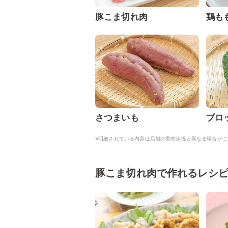
豚こま切れ肉
鶏も
さつまいも
ブロ
※明細されている内容は店舗の実売状況と異なる場合がご
豚こま切れ肉で作れるレシ