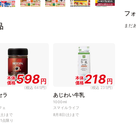
フ
品
まだ
598
218
本体
本体
円
円
価格
価格
(税込 645円)
(税込 235円)
セラ
あじわい牛乳
1000ml
フェ
スマイルライフ
(土)まで
8月8日(土)まで
様1点限り