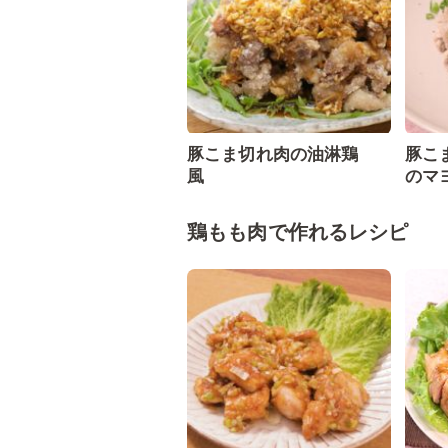
豚こま切れ肉の油淋鶏
豚こ
風
のマ
鶏もも肉で作れるレシピ