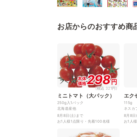
お店からのおすすめ商
298
本体
円
価格
(税込 321円)
ミニトマト（大パック）
エク
250g入1パック
115g
北海道産他
ネスカ
8月8日(土)まで
8月8日
お1人様1点限り・先着100名様
お1人