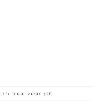
（１F） ９:００－２０:００（２F）