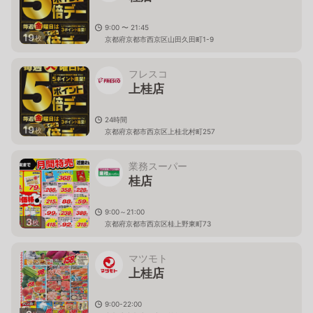
9:00 〜 21:45
19
枚
京都府京都市西京区山田久田町1-9
フレスコ
上桂店
24時間
19
枚
京都府京都市西京区上桂北村町257
業務スーパー
桂店
9:00～21:00
3
枚
京都府京都市西京区桂上野東町73
マツモト
上桂店
9:00-22:00