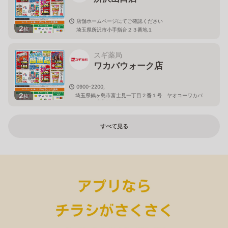
店舗ホームページにてご確認ください
2
枚
埼玉県所沢市小手指台２３番地１
スギ薬局
ワカバウォーク店
0900-2200,
2
埼玉県鶴ヶ島市富士見一丁目２番１号 ヤオコーワカバ
枚
ウォーク店北館１階
すべて見る