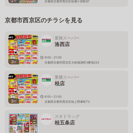
2
枚
京都府京都市西京区桂畑ケ田町67
京都市西京区のチラシを見る
業務スーパー
洛西店
9:00～21:00
3
枚
京都府京都市西京区大枝塚原町3番地253
業務スーパー
桂店
9:00～21:00
3
枚
京都府京都市西京区桂上野東町73
スギドラッグ
桂五条店