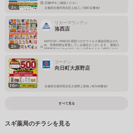
店舗HPをご確認ください
2
枚
京都府京都市西京区上桂三ノ宮町32番地1
リカーマウンテン
洛西店
AM10:00～PM8:00 新型コロナウイルス感染症防止のた
め、営業時間を変更している場合がございます。 最新の
2
枚
営業状況はリカーマウンテン公式サイトをご確認くださ
い。
京都府京都市西京区大原野西竹の里町1丁目19-3
コーナン
向日町大原野店
10
枚
京都府京都市西京区大原野上里南ノ町546番地1
すべて見る
スギ薬局のチラシを見る