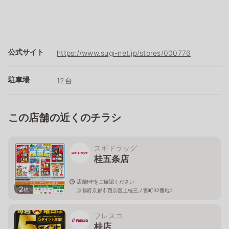
公式サイト
https://www.sugi-net.jp/stores/000776
駐車場
12台
この店舗の近くのチラシ
スギドラッグ
桂五条店
店舗HPをご確認ください
2
枚
京都府京都市西京区上桂三ノ宮町32番地1
フレスコ
桂店