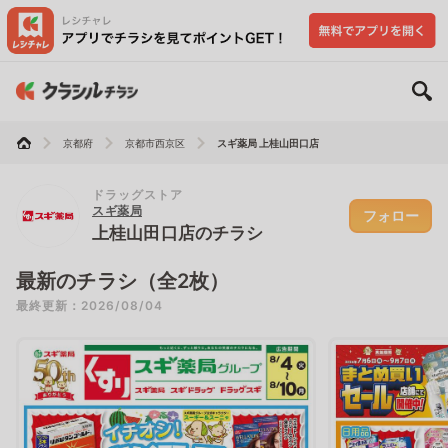
京都府
京都市西京区
スギ薬局 上桂山田口店
ドラッグストア
スギ薬局
フォロー
上桂山田口店のチラシ
最新のチラシ（全2枚）
最終更新：2026/08/04