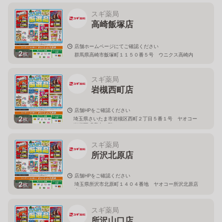
スギ薬局
高崎飯塚店
店舗ホームページにてご確認ください
2
枚
群馬県高崎市飯塚町１１５０番５号 ウニクス高崎内
スギ薬局
岩槻西町店
店舗HPをご確認ください
2
埼玉県さいたま市岩槻区西町２丁目５番１号 ヤオコー
枚
岩槻西町店内１階
スギ薬局
所沢北原店
店舗HPをご確認ください
2
埼玉県所沢市北原町１４０４番地 ヤオコー所沢北原店
枚
内
スギ薬局
所沢山口店