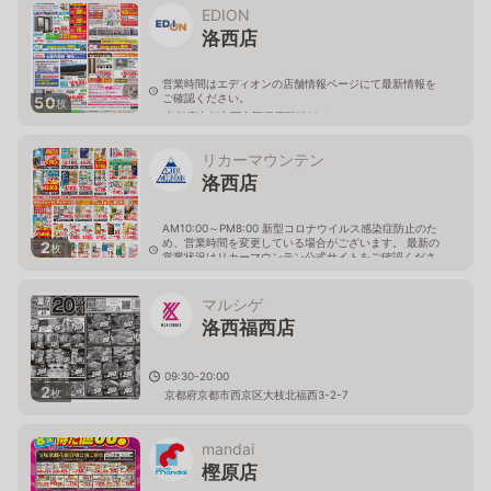
EDION
洛西店
営業時間はエディオンの店舗情報ページにて最新情報を
ご確認ください。
50
枚
京都府京都市西京区樫原芋峠19-1
リカーマウンテン
洛西店
AM10:00～PM8:00 新型コロナウイルス感染症防止のた
め、営業時間を変更している場合がございます。 最新の
2
枚
営業状況はリカーマウンテン公式サイトをご確認くださ
い。
京都府京都市西京区大原野西竹の里町1丁目19-3
マルシゲ
洛西福西店
09:30-20:00
2
枚
京都府京都市西京区大枝北福西3-2-7
mandai
樫原店