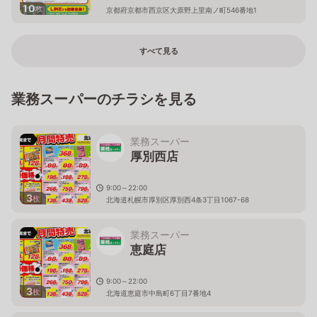
10
枚
京都府京都市西京区大原野上里南ノ町546番地1
すべて見る
業務スーパーのチラシを見る
業務スーパー
厚別西店
9:00～22:00
3
枚
北海道札幌市厚別区厚別西4条3丁目1067-68
業務スーパー
恵庭店
9:00～22:00
3
枚
北海道恵庭市中島町6丁目7番地4