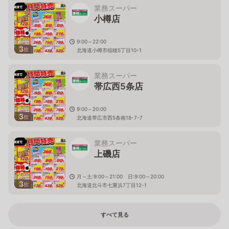
業務スーパー
小樽店
9:00～22:00
3
枚
北海道小樽市稲穂5丁目10-1
業務スーパー
帯広西5条店
9:00～20:00
3
枚
北海道帯広市西5条南18-7-7
業務スーパー
上磯店
月～土:9:00～21:00 日:9:00～20:00
3
枚
北海道北斗市七重浜7丁目12-1
すべて見る