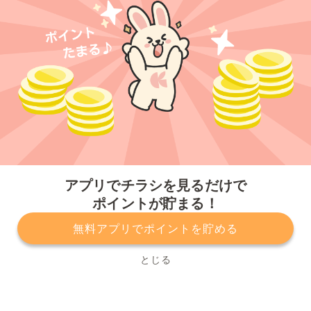
今すぐアプリをダウンロードする
アプリでチラシを見るだけで
ポイントが貯まる！
無料アプリでポイントを貯める
プライバシーポリシー
利用規約
運営会社
サービスに関してのお問い合わせ
チラシ掲載をお考えの方
とじる
Copyright© Kurashiru, Inc. All Rights Reserved.