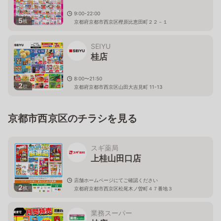
9:00-22:00
5
枚
京都府京都市西京区樫原比恵田町２２－１
SEIYU
桂店
8:00〜21:50
2
枚
京都府京都市西京区山田大吉見町 11-13
京都市西京区のチラシを見る
スギ薬局
上桂山田口店
店舗ホームページにてご確認ください
2
枚
京都府京都市西京区松尾木ノ曽町４７番地３
業務スーパー