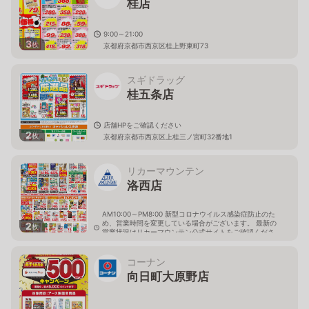
桂店
9:00～21:00
3
枚
京都府京都市西京区桂上野東町73
スギドラッグ
桂五条店
店舗HPをご確認ください
2
枚
京都府京都市西京区上桂三ノ宮町32番地1
リカーマウンテン
洛西店
AM10:00～PM8:00 新型コロナウイルス感染症防止のた
め、営業時間を変更している場合がございます。 最新の
2
枚
営業状況はリカーマウンテン公式サイトをご確認くださ
い。
京都府京都市西京区大原野西竹の里町1丁目19-3
コーナン
向日町大原野店