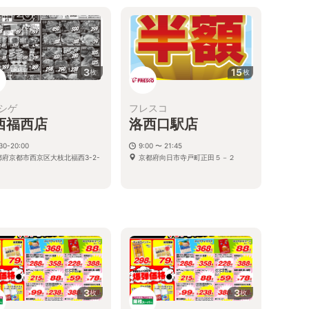
都府向日市寺戸町南垣内4-3
3
15
枚
枚
シゲ
フレスコ
西福西店
洛西口駅店
30-20:00
9:00 〜 21:45
都府京都市西京区大枝北福西3-2-
京都府向日市寺戸町正田５－２
る
3
3
枚
枚