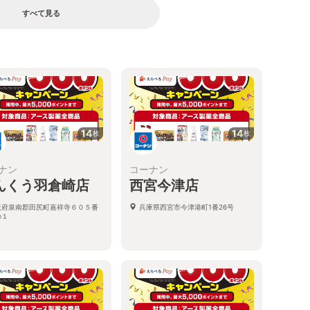
すべて見る
14
14
枚
枚
ナン
コーナン
んくう羽倉崎店
西宮今津店
阪府泉南郡田尻町嘉祥寺６０５番
兵庫県西宮市今津港町1番26号
の１