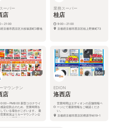
スーパー
業務スーパー
西店
桂店
00～21:00
9:00～21:00
都府京都市西京区大枝塚原町3番地
京都府京都市西京区桂上野東町73
3
2
50
枚
枚
ーマウンテン
EDION
西店
洛西店
10:00～PM8:00 新型コロナウイ
営業時間はエディオンの店舗情報ペ
ス感染症防止のため、営業時間を
ージにて最新情報をご確認くださ
更している場合がございます。 最
い。
の営業状況はリカーマウンテン公
京都府京都市西京区樫原芋峠19-1
サイトをご確認ください。
都府京都市西京区大原野西竹の里
丁目19-3