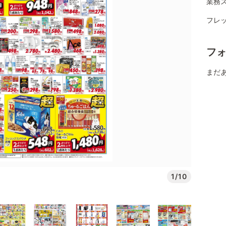
業務ス
フレ
フ
まだ
1/10