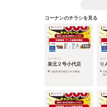
コーナンのチラシを見る
14
枚
コーナン
コー
泉北２号小代店
り
大阪府堺市南区小代74番地
大
地