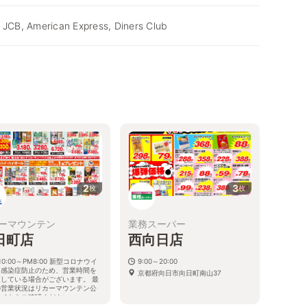
 JCB, American Express, Diners Club
2
3
枚
枚
ーマウンテン
業務スーパー
日町店
西向日店
10:00～PM8:00 新型コロナウイ
9:00～20:00
ス感染症防止のため、営業時間を
京都府向日市向日町南山37
更している場合がございます。 最
の営業状況はリカーマウンテン公
サイトをご確認ください。