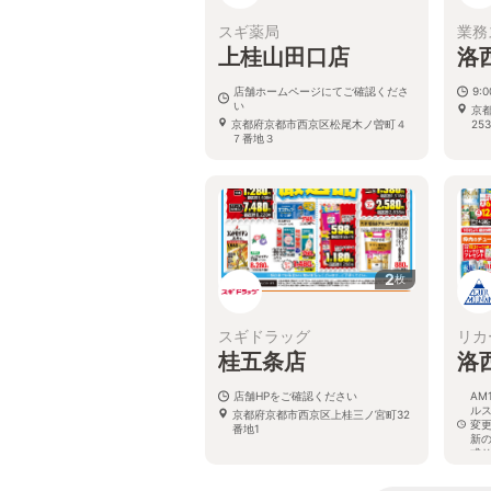
スギ薬局
業務
上桂山田口店
洛
店舗ホームページにてご確認くださ
9:
い
京
京都府京都市西京区松尾木ノ曽町４
25
７番地３
2
枚
スギドラッグ
リカ
桂五条店
洛
店舗HPをご確認ください
AM
ル
京都府京都市西京区上桂三ノ宮町32
変
番地1
新
式
京
町1