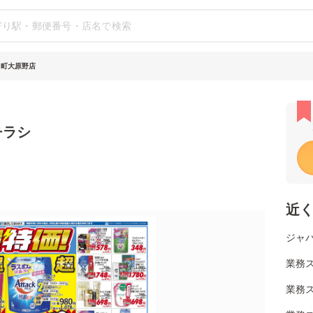
日町大原野店
チラシ
近
ジャパ
業務ス
業務