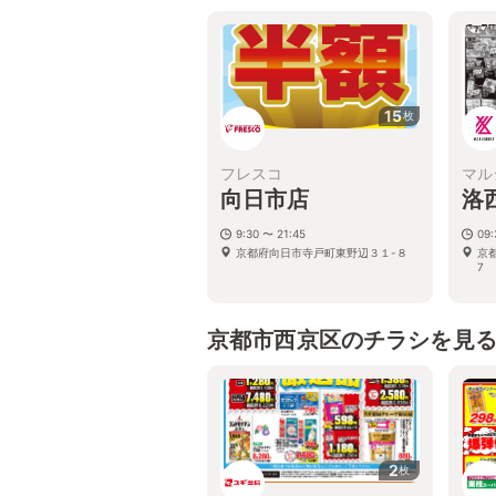
京
15
枚
フレスコ
マル
向日市店
洛
9:30 〜 21:45
09:
京都府向日市寺戸町東野辺３１-８
京
7
京都市西京区のチラシを見
2
枚