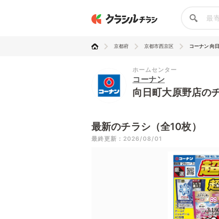
京都府
京都市西京区
コーナン 向
ホームセンター
コーナン
向日町大原野店の
最新のチラシ（全10枚）
最終更新：2026/08/01