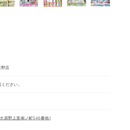
原野店
認ください。
大原野上里南ノ町546番地1