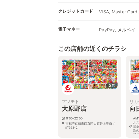
クレジットカード
VISA, Master Card,
電子マネー
PayPay, メルペイ
この店舗の近くのチラシ
2
枚
マツモト
リカ
大原野店
向
9:00-22:00
AM
ル
京都府京都市西京区大原野上里南ノ
変
町923-2
新
式