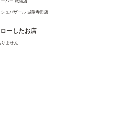
ーパー 城陽店
ッシュバザール 城陽寺田店
ォローしたお店
ありません