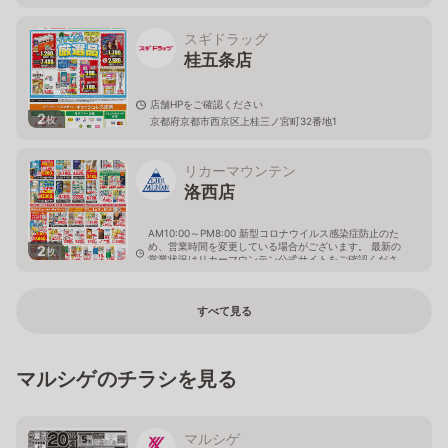
スギドラッグ
桂五条店
店舗HPをご確認ください
2
枚
京都府京都市西京区上桂三ノ宮町32番地1
リカーマウンテン
洛西店
AM10:00～PM8:00 新型コロナウイルス感染症防止のた
め、営業時間を変更している場合がございます。 最新の
2
枚
営業状況はリカーマウンテン公式サイトをご確認くださ
い。
京都府京都市西京区大原野西竹の里町1丁目19-3
すべて見る
マルシゲのチラシを見る
マルシゲ