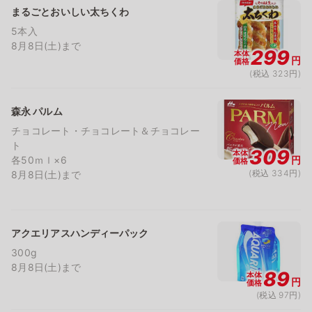
まるごとおいしい太ちくわ
5本入
8月8日(土)まで
299
本体
円
価格
(税込 323円)
森永 パルム
チョコレート・チョコレート＆チョコレー
ト
309
本体
各50ｍｌ×6
円
価格
(税込 334円)
8月8日(土)まで
アクエリアスハンディーパック
300g
8月8日(土)まで
89
本体
円
価格
(税込 97円)