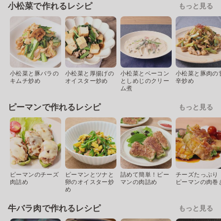
小松菜で作れるレシピ
もっと見る
小松菜と豚バラの
小松菜と厚揚げの
小松菜とベーコン
小松菜と豚肉の
キムチ炒め
オイスター炒め
としめじのクリー
辛炒め
ム煮
ピーマンで作れるレシピ
もっと見る
ピーマンのチーズ
ピーマンとツナと
詰めて簡単！ピー
チーズたっぷり
肉詰め
卵のオイスター炒
マンの肉詰め
ピーマンの肉巻
め
牛バラ肉で作れるレシピ
もっと見る