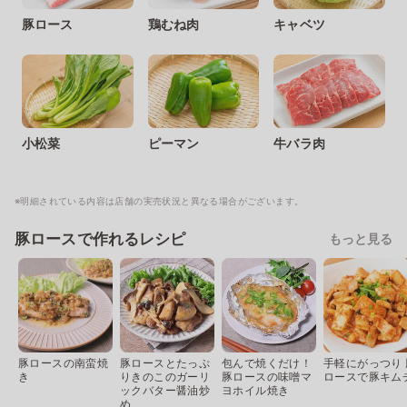
豚ロース
鶏むね肉
キャベツ
小松菜
ピーマン
牛バラ肉
※明細されている内容は店舗の実売状況と異なる場合がございます。
豚ロースで作れるレシピ
もっと見る
豚ロースの南蛮焼
豚ロースとたっぷ
包んで焼くだけ！
手軽にがっつり 
き
りきのこのガーリ
豚ロースの味噌マ
ロースで豚キム
ックバター醤油炒
ヨホイル焼き
め