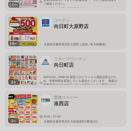
ご確認ください。
50
枚
京都府京都市西京区樫原芋峠19-1
コーナン
向日町大原野店
10
枚
京都府京都市西京区大原野上里南ノ町546番地1
リカーマウンテン
向日町店
AM10:00～PM8:00 新型コロナウイルス感染症防止のた
め、営業時間を変更している場合がございます。 最新の
2
枚
営業状況はリカーマウンテン公式サイトをご確認くださ
い。
京都府向日市寺戸町南垣内4-3
業務スーパー
洛西店
9:00～21:00
3
枚
京都府京都市西京区大枝塚原町3番地253