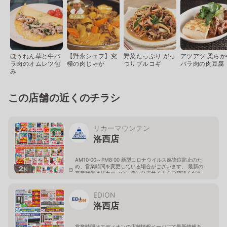
ほうれん草と牛バ
【野永シェフ】究
野菜たっぷり がっ
アツアツ 柔らか
ラ肉のオムレツ包
極の肉じゃが
つりプルコギ
バラ肉の肉豆腐
み
この店舗の近くのチラシ
リカーマウンテン
洛西店
AM10:00～PM8:00 新型コロナウイルス感染症防止のた
め、営業時間を変更している場合がございます。 最新の
2
枚
営業状況はリカーマウンテン公式サイトをご確認くださ
い。
京都府京都市西京区大原野西竹の里町1丁目19-3
EDION
洛西店
営業時間はエディオンの店舗情報ページにて最新情報を