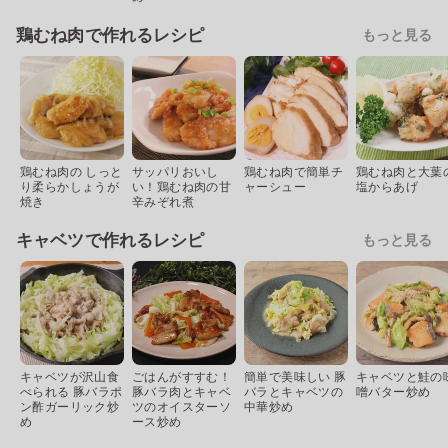
鶏むね肉で作れるレシピ
もっと見る
鶏むね肉の しっと
サッパリおいし
鶏むね肉で簡単チ
鶏むね肉と大葉
り柔らかしょうが
い！鶏むね肉の甘
ャーシュー
塩からあげ
焼き
辛みぞれ煮
キャベツで作れるレシピ
もっと見る
キャベツが沢山食
ごはんがすすむ！
簡単で美味しい 豚
キャベツと鮭の
べられる 豚バラポ
豚バラ肉とキャベ
バラとキャベツの
噌バター炒め
ン酢ガーリック炒
ツのオイスターソ
中華炒め
め
ース炒め