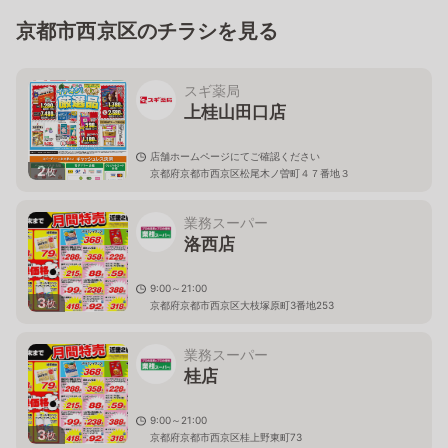
京都市西京区のチラシを見る
スギ薬局
上桂山田口店
店舗ホームページにてご確認ください
2
枚
京都府京都市西京区松尾木ノ曽町４７番地３
業務スーパー
洛西店
9:00～21:00
3
枚
京都府京都市西京区大枝塚原町3番地253
業務スーパー
桂店
9:00～21:00
3
枚
京都府京都市西京区桂上野東町73