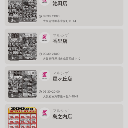
池田店
09:30-21:00
3
枚
大阪府池田市宇保町11-14
マルシゲ
香里店
09:30-21:00
3
枚
大阪府寝屋川市成田西町1-10
マルシゲ
星ヶ丘店
09:30-20:00
3
枚
大阪府枚方市星ヶ丘4-18-8
マルシゲ
島之内店