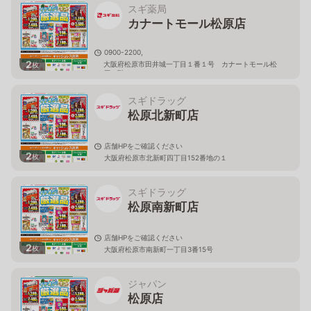
スギ薬局
カナートモール松原店
0900-2200,
2
大阪府松原市田井城一丁目１番１号 カナートモール松
枚
原１階
スギドラッグ
松原北新町店
店舗HPをご確認ください
2
枚
大阪府松原市北新町四丁目152番地の１
スギドラッグ
松原南新町店
店舗HPをご確認ください
2
枚
大阪府松原市南新町一丁目3番15号
ジャパン
松原店