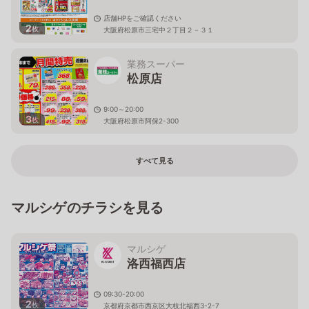
店舗HPをご確認ください
2
枚
大阪府松原市三宅中２丁目２－３１
業務スーパー
松原店
9:00～20:00
3
枚
大阪府松原市阿保2-300
すべて見る
マルシゲのチラシを見る
マルシゲ
洛西福西店
09:30-20:00
2
枚
京都府京都市西京区大枝北福西3-2-7