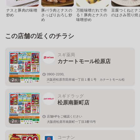
ナスと豚肉の味噌
豚バラ肉とナスの
万能味噌だれで作
豆腐つくねとナ
炒め
さっぱりおろし炒
る！豚肉とナスの
のはさみ照り焼
め
味噌炒め
この店舗の近くのチラシ
スギ薬局
カナートモール松原店
0900-2200,
2
大阪府松原市田井城一丁目１番１号 カナートモール松
枚
原１階
スギドラッグ
松原南新町店
店舗HPをご確認ください
2
枚
大阪府松原市南新町一丁目3番15号
コーナン