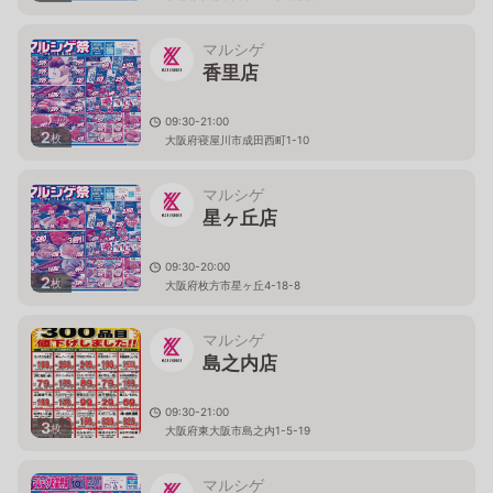
マルシゲ
香里店
09:30-21:00
2
枚
大阪府寝屋川市成田西町1-10
マルシゲ
星ヶ丘店
09:30-20:00
2
枚
大阪府枚方市星ヶ丘4-18-8
マルシゲ
島之内店
09:30-21:00
3
枚
大阪府東大阪市島之内1-5-19
マルシゲ