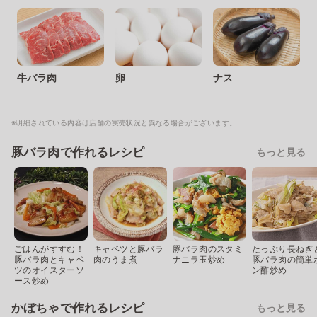
牛バラ肉
卵
ナス
※明細されている内容は店舗の実売状況と異なる場合がございます。
豚バラ肉で作れるレシピ
もっと見る
ごはんがすすむ！
キャベツと豚バラ
豚バラ肉のスタミ
たっぷり長ねぎ
豚バラ肉とキャベ
肉のうま煮
ナニラ玉炒め
豚バラ肉の簡単
ツのオイスターソ
ン酢炒め
ース炒め
かぼちゃで作れるレシピ
もっと見る