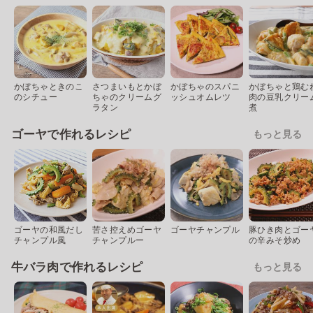
かぼちゃときのこ
さつまいもとかぼ
かぼちゃのスパニ
かぼちゃと鶏む
のシチュー
ちゃのクリームグ
ッシュオムレツ
肉の豆乳クリー
ラタン
煮
ゴーヤで作れるレシピ
もっと見る
ゴーヤの和風だし
苦さ控えめゴーヤ
ゴーヤチャンプル
豚ひき肉とゴー
チャンプル風
チャンプルー
の辛みそ炒め
牛バラ肉で作れるレシピ
もっと見る