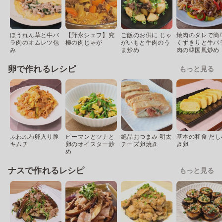
ほうれん草と牛バ
【野永シェフ】究
ご飯のお供に じゃ
焼肉のタレで簡
ラ肉のオムレツ包
極の肉じゃが
がいもと牛肉のう
くずきりと牛バ
み
ま炒め
肉の韓国風炒め
卵で作れるレシピ
もっと見る
ふわふわ卵入り豚
ピーマンとツナと
絶品おつまみ 明太
基本の和食 だし
キムチ
卵のオイスター炒
チーズ卵焼き
き卵
め
ナスで作れるレシピ
もっと見る