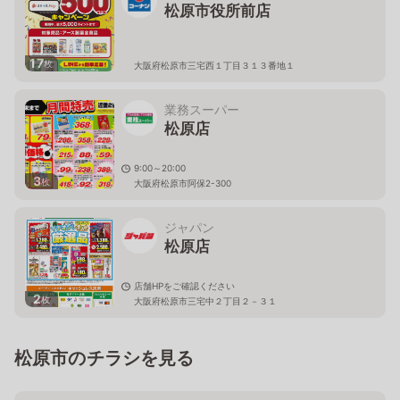
松原市役所前店
17
枚
大阪府松原市三宅西１丁目３１３番地１
業務スーパー
松原店
9:00～20:00
3
枚
大阪府松原市阿保2-300
ジャパン
松原店
店舗HPをご確認ください
2
枚
大阪府松原市三宅中２丁目２－３１
松原市のチラシを見る