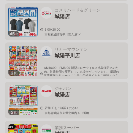
コメリハード＆グリーン
城陽店
9:00-20:00
45
枚
京都府城陽市平川西六反1-1
リカーマウンテン
城陽平川店
AM10:00～PM8:00 新型コロナウイルス感染症防止のた
め、営業時間を変更している場合がございます。 最新の
2
枚
営業状況はリカーマウンテン公式サイトをご確認くださ
い。
京都府城陽市平川西六反55番4
ジャパン
城陽店
店舗HPをご確認ください
2
枚
京都府城陽市久世北垣内４０番地
業務スーパー