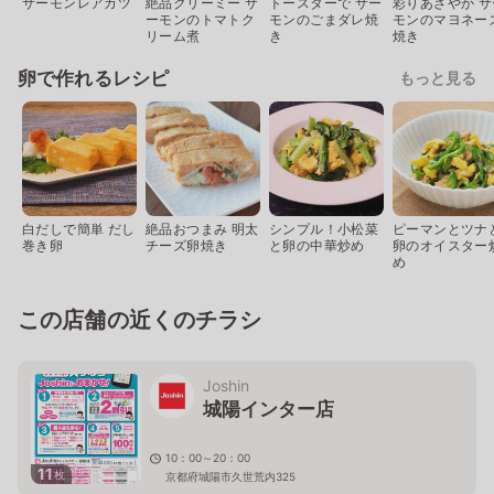
サーモンレアカツ
絶品クリーミー サ
トースターで サー
彩りあざやか サ
ーモンのトマトク
モンのごまダレ焼
モンのマヨネー
リーム煮
き
焼き
卵で作れるレシピ
もっと見る
白だしで簡単 だし
絶品おつまみ 明太
シンプル！小松菜
ピーマンとツナ
巻き卵
チーズ卵焼き
と卵の中華炒め
卵のオイスター
め
この店舗の近くのチラシ
Joshin
城陽インター店
10：00～20：00
11
枚
京都府城陽市久世荒内325