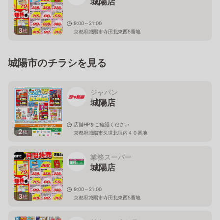
城陽店
9:00～21:00
3
枚
京都府城陽市寺田北東西5番地
城陽市のチラシを見る
ジャパン
城陽店
店舗HPをご確認ください
2
枚
京都府城陽市久世北垣内４０番地
業務スーパー
城陽店
9:00～21:00
3
枚
京都府城陽市寺田北東西5番地