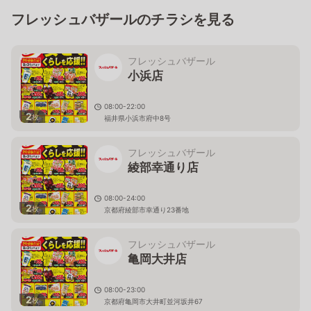
フレッシュバザールのチラシを見る
フレッシュバザール
小浜店
08:00-22:00
2
枚
福井県小浜市府中8号
フレッシュバザール
綾部幸通り店
08:00-24:00
2
枚
京都府綾部市幸通り23番地
フレッシュバザール
亀岡大井店
08:00-23:00
2
枚
京都府亀岡市大井町並河坂井67