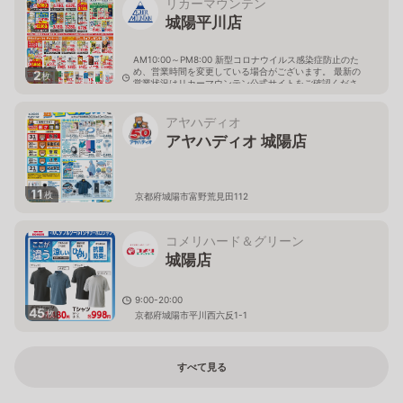
リカーマウンテン
城陽平川店
AM10:00～PM8:00 新型コロナウイルス感染症防止のた
め、営業時間を変更している場合がございます。 最新の
2
枚
営業状況はリカーマウンテン公式サイトをご確認くださ
い。
京都府城陽市平川西六反55番4
アヤハディオ
アヤハディオ 城陽店
11
枚
京都府城陽市富野荒見田112
コメリハード＆グリーン
城陽店
9:00-20:00
45
枚
京都府城陽市平川西六反1-1
すべて見る