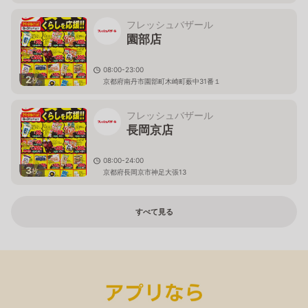
フレッシュバザール
園部店
08:00-23:00
2
枚
京都府南丹市園部町木崎町薮中31番１
フレッシュバザール
長岡京店
08:00-24:00
3
枚
京都府長岡京市神足大張13
すべて見る