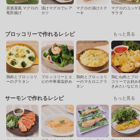
居酒屋風 マグロの
漬けマグロでレア
マグロの漬けステ
マグロのユッケ
竜田揚げ
カツ
ーキ
サラダ
ブロッコリーで作れるレシピ
もっと見る
鶏肉とブロッコリ
ブロッコリーとエ
鶏肉とブロッコリ
鶏むね肉とブロ
ーのグラタン
ビの中華風塩炒め
ーのマカロニグラ
コリーでお好み
タン
きみたいなピカ
サーモンで作れるレシピ
もっと見る