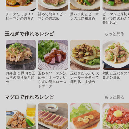
チーズたっぷり！
詰めて簡単！ピー
豚バラ肉とピーマ
ピーマンと厚切
ピーマンの肉巻き
マンの肉詰め
ンの塩昆布炒め
豚バラ肉のわさ
醤油炒め
玉ねぎで作れるレシピ
もっと見る
お弁当に 豚肉と玉
玉ねぎソースが決
玉ねぎたっぷり カ
鶏肉と玉ねぎの
ねぎの照り焼き炒
め手！オーブンい
レールーを使って
ヨポン炒め
め
らずの簡単ロース
節約豚こま炒め
トポーク
マグロで作れるレシピ
もっと見る