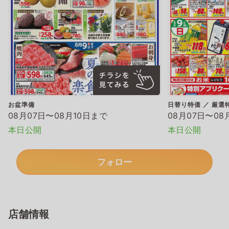
お盆準備
日替り特価 ／ 厳選
08月07日〜08月10日まで
08月07日〜08
本日公開
本日公開
フォロー
店舗情報