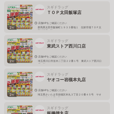
スギドラッグ
ＴＯＰ太田飯塚店
店舗HPをご確認ください
2
群馬県太田市飯塚町１９３３番地１ 生鮮市場ＴＯＰ太
枚
田飯塚店１階
スギドラッグ
東武ストア西川口店
店舗HPをご確認ください
2
埼玉県川口市並木二丁目２２番１号 東武ストア西川口
枚
店２階
スギドラッグ
ヤオコー岩槻本丸店
店舗HPをご確認ください
2
埼玉県さいたま市岩槻区本丸３丁目２０番４５号 ヤオ
枚
コー岩槻本丸店２階
スギドラッグ
板橋徳丸店