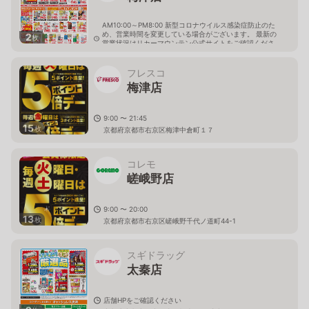
AM10:00～PM8:00 新型コロナウイルス感染症防止のた
め、営業時間を変更している場合がございます。 最新の
2
枚
営業状況はリカーマウンテン公式サイトをご確認くださ
い。
京都府京都市右京区梅津北浦町29
フレスコ
梅津店
9:00 〜 21:45
15
枚
京都府京都市右京区梅津中倉町１７
コレモ
嵯峨野店
9:00 〜 20:00
13
枚
京都府京都市右京区嵯峨野千代ノ道町44-1
スギドラッグ
太秦店
店舗HPをご確認ください