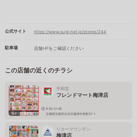
公式サイト
https://www.sugi-net.jp/stores/244
駐車場
店舗HPをご確認ください
この店舗の近くのチラシ
平和堂
フレンドマート梅津店
9:30-21:45
5
枚
京都府京都市右京区梅津中村町37-1
リカーマウンテン
梅津店