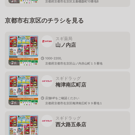
2
枚
京都府京都市右京区太秦棚森町10番地8
京都市右京区のチラシを見る
スギ薬局
山ノ内店
1000-2200,
2
枚
京都府京都市右京区山ノ内赤山町１５番地
スギドラッグ
梅津南広町店
店舗HPをご確認ください
2
枚
京都府京都市右京区梅津南広町９９番地１
スギドラッグ
西大路五条店