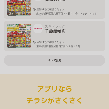
店舗HPをご確認ください
2
東京都板橋区徳丸三丁目４１番２１号 トックマルット
枚
１階
スギドラッグ
千歳船橋店
店舗HPをご確認ください
2
枚
東京都世田谷区経堂四丁目３２番１２号
すべて見る