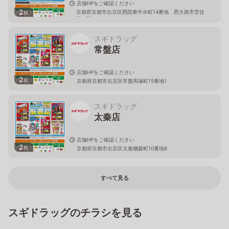
店舗HPをご確認ください
2
京都府京都市右京区西院東中水町14番地 西大路市営住
枚
宅１階
スギドラッグ
常盤店
店舗HPをご確認ください
2
枚
京都府京都市右京区常盤馬塚町15番地1
スギドラッグ
太秦店
店舗HPをご確認ください
2
枚
京都府京都市右京区太秦棚森町10番地8
すべて見る
スギドラッグのチラシを見る