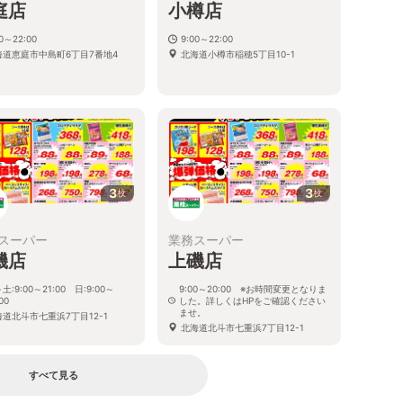
庭店
小樽店
00～22:00
9:00～22:00
海道恵庭市中島町6丁目7番地4
北海道小樽市稲穂5丁目10-1
3
3
枚
枚
スーパー
業務スーパー
磯店
上磯店
土:9:00～21:00 日:9:00～
9:00～20:00 ※お時間変更となりま
00
した。詳しくはHPをご確認ください
ませ。
海道北斗市七重浜7丁目12-1
北海道北斗市七重浜7丁目12-1
すべて見る