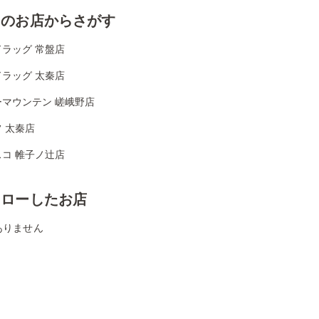
くのお店からさがす
ラッグ 常盤店
ラッグ 太秦店
ーマウンテン 嵯峨野店
 太秦店
コ 帷子ノ辻店
ォローしたお店
ありません