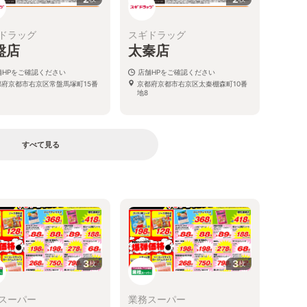
ドラッグ
スギドラッグ
盤店
太秦店
舗HPをご確認ください
店舗HPをご確認ください
都府京都市右京区常盤馬塚町15番
京都府京都市右京区太秦棚森町10番
地8
すべて見る
る
3
3
枚
枚
スーパー
業務スーパー