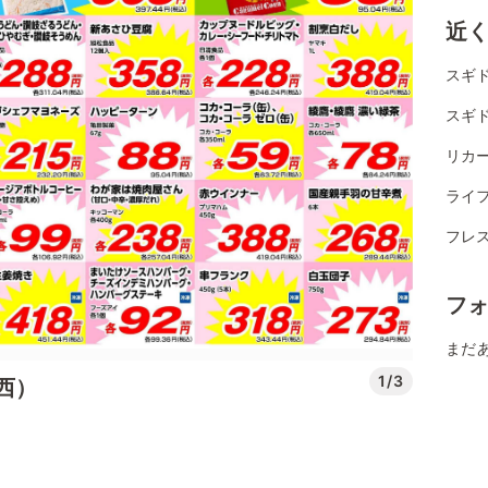
近
スギド
スギド
リカ
ライフ
フレス
フ
まだ
1/3
西）