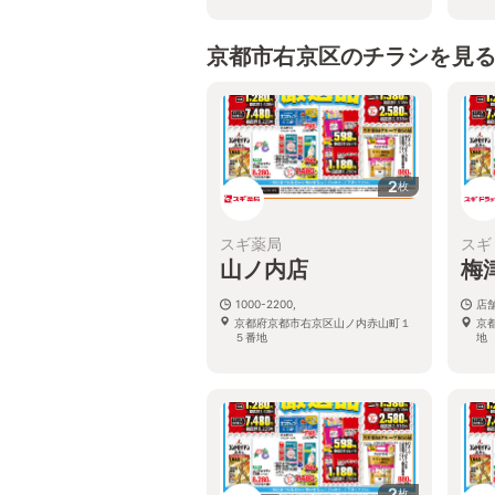
京都市右京区のチラシを見
2
枚
スギ薬局
スギ
山ノ内店
梅
1000-2200,
店
京都府京都市右京区山ノ内赤山町１
京
５番地
地
2
枚