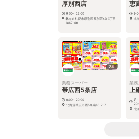
厚別西店
恵
9:00～22:00
9:
北海道札幌市厚別区厚別西4条3丁目
北
1067-68
3
枚
業務スーパー
業務
帯広西5条店
上
9:00～20:00
月～
20:
北海道帯広市西5条南18-7-7
北