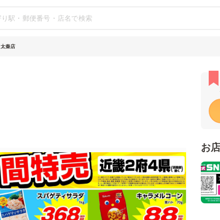
 太秦店
お