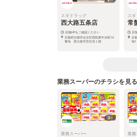
スギドラッグ
スギ
西大路五条店
常
店舗HPをご確認ください
店
京都府京都市右京区西院東中水町14
京
番地 西大路市営住宅１階
地1
業務スーパーのチラシを見
3
枚
業務スーパー
業務