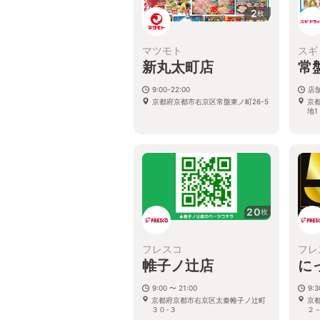
2
枚
マツモト
スギ
新丸太町店
常
9:00-22:00
店
京都府京都市右京区常盤東ノ町26-5
京
地1
20
枚
フレスコ
フレ
帷子ノ辻店
に
9:00 〜 21:00
9:3
京都府京都市右京区太秦帷子ノ辻町
京
３０-３
２