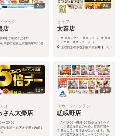
2
8
枚
枚
ドラッグ
ライフ
盤店
太秦店
舗HPをご確認ください
９:００－２１：００（１F） ９:００
－２０：００（２・３F）
都府京都市右京区常盤馬塚町15番
京都府京都市右京区太秦安井池田町6
12
2
枚
枚
スコ
リカーマウンテン
っさん太秦店
嵯峨野店
0 〜 20:00
AM10:00～PM8:00 新型コロナウイ
ルス感染症防止のため、営業時間を
都府京都市右京区太秦堀ヶ内町３
変更している場合がございます。 最
－１
新の営業状況はリカーマウンテン公