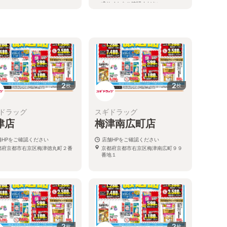
式サイトをご確認ください。
京都府京都市右京区太秦開日町20-9
る
2
2
枚
枚
ドラッグ
スギドラッグ
津店
梅津南広町店
舗HPをご確認ください
店舗HPをご確認ください
都府京都市右京区梅津徳丸町２番
京都府京都市右京区梅津南広町９９
番地１
2
2
枚
枚