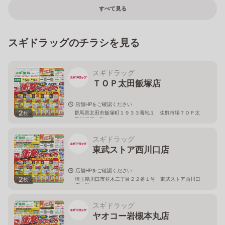
すべて見る
スギドラッグのチラシを見る
スギドラッグ
ＴＯＰ太田飯塚店
店舗HPをご確認ください
2
群馬県太田市飯塚町１９３３番地１ 生鮮市場ＴＯＰ太
枚
田飯塚店１階
スギドラッグ
東武ストア西川口店
店舗HPをご確認ください
2
埼玉県川口市並木二丁目２２番１号 東武ストア西川口
枚
店２階
スギドラッグ
ヤオコー岩槻本丸店