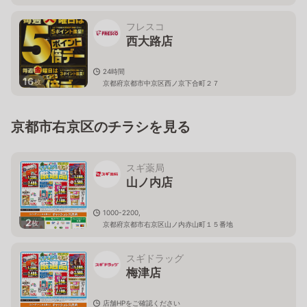
フレスコ
西大路店
24時間
16
枚
京都府京都市中京区西ノ京下合町２７
京都市右京区のチラシを見る
スギ薬局
山ノ内店
1000-2200,
2
枚
京都府京都市右京区山ノ内赤山町１５番地
スギドラッグ
梅津店
店舗HPをご確認ください