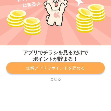
今すぐアプリをダウンロードする
アプリでチラシを見るだけで
ポイントが貯まる！
無料アプリでポイントを貯める
プライバシーポリシー
利用規約
運営会社
サービスに関してのお問い合わせ
チラシ掲載をお考えの方
とじる
Copyright© Kurashiru, Inc. All Rights Reserved.