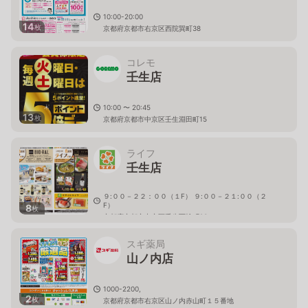
10:00-20:00
14
枚
京都府京都市右京区西院巽町38
コレモ
壬生店
10:00 〜 20:45
13
枚
京都府京都市中京区壬生淵田町15
ライフ
壬生店
９:００－２２：００（１F） ９:００－２１:００（２
F）
8
枚
京都府京都市中京区壬生西檜町23
スギ薬局
山ノ内店
1000-2200,
2
枚
京都府京都市右京区山ノ内赤山町１５番地