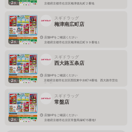
2
枚
京都府京都市右京区梅津徳丸町２番地
スギドラッグ
梅津南広町店
店舗HPをご確認ください
2
枚
京都府京都市右京区梅津南広町９９番地１
スギドラッグ
西大路五条店
店舗HPをご確認ください
2
京都府京都市右京区西院東中水町14番地 西大路市営住
枚
宅１階
スギドラッグ
常盤店
店舗HPをご確認ください
2
枚
京都府京都市右京区常盤馬塚町15番地1