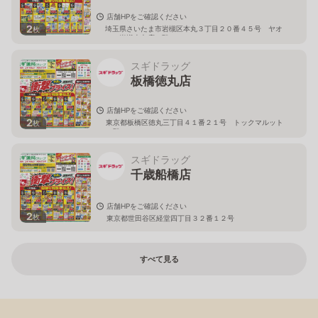
店舗HPをご確認ください
2
埼玉県さいたま市岩槻区本丸３丁目２０番４５号 ヤオ
枚
コー岩槻本丸店２階
スギドラッグ
板橋徳丸店
店舗HPをご確認ください
2
東京都板橋区徳丸三丁目４１番２１号 トックマルット
枚
１階
スギドラッグ
千歳船橋店
店舗HPをご確認ください
2
枚
東京都世田谷区経堂四丁目３２番１２号
すべて見る