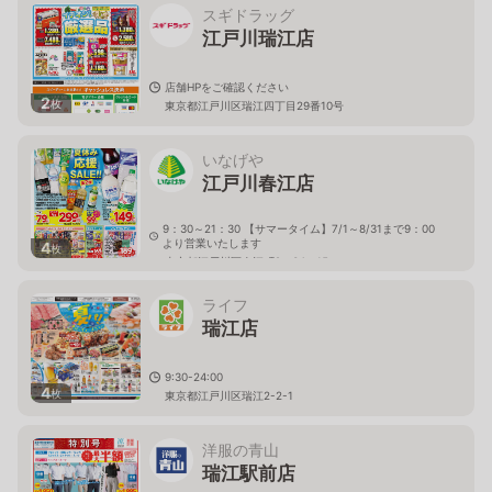
スギドラッグ
江戸川瑞江店
店舗HPをご確認ください
2
枚
東京都江戸川区瑞江四丁目29番10号
いなげや
江戸川春江店
9：30～21：30 【サマータイム】7/1～8/31まで9：00
より営業いたします
4
枚
東京都江戸川区春江町2－34－15
ライフ
瑞江店
9:30-24:00
4
枚
東京都江戸川区瑞江2-2-1
洋服の青山
瑞江駅前店