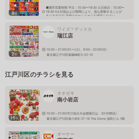
■通常営業時間 平日：10:30〜19:30 土日祝日：10:30〜
19:30 ※土日祝および期間により、急な変動することが
8
枚
ありますので 詳細はホームページを確認ください
東京都江戸川区東瑞江一丁目29番6号
ワイズ＊ディスカ
瑞江店
10:00～21:00(月)〜(土)、9:00～20:00(日)
2
枚
東京都江戸川区南篠崎町3-22-10
江戸川区のチラシを見る
オオゼキ
南小岩店
10:00～21:00(市川花火大会開催日は、20:00閉店）
15
枚
東京都江戸川区南小岩6-27-16 The Dome 池田ビル 1階
オーケー