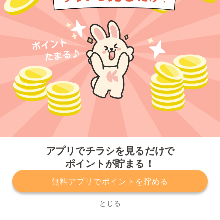
今すぐアプリをダウンロードする
アプリでチラシを見るだけで
ポイントが貯まる！
無料アプリでポイントを貯める
プライバシーポリシー
利用規約
運営会社
サービスに関してのお問い合わせ
チラシ掲載をお考えの方
とじる
Copyright© Kurashiru, Inc. All Rights Reserved.