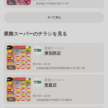
2
枚
東京都江戸川区南小岩2-4-26
すべて見る
業務スーパーのチラシを見る
業務スーパー
厚別西店
9:00～22:00
3
枚
北海道札幌市厚別区厚別西4条3丁目1067-68
業務スーパー
恵庭店
9:00～22:00
3
枚
北海道恵庭市中島町6丁目7番地4