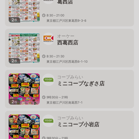
葛西店
8:30～21:00
2
枚
東京都江戸川区東葛西9-3-6
オーケー
西葛西店
8:30～21:30
2
枚
東京都江戸川区西葛西6-1-10
コープみらい
ミニコープなぎさ店
9時30分～21時
2
枚
東京都江戸川区南葛西7-1
コープみらい
ミニコープ小岩店
9時30分～21時