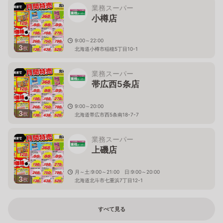
業務スーパー
小樽店
9:00～22:00
3
枚
北海道小樽市稲穂5丁目10-1
業務スーパー
帯広西5条店
9:00～20:00
3
枚
北海道帯広市西5条南18-7-7
業務スーパー
上磯店
月～土:9:00～21:00 日:9:00～20:00
3
枚
北海道北斗市七重浜7丁目12-1
すべて見る