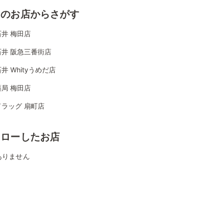
くのお店からさがす
井 梅田店
石井 阪急三番街店
井 Whityうめだ店
局 梅田店
ラッグ 扇町店
ォローしたお店
ありません