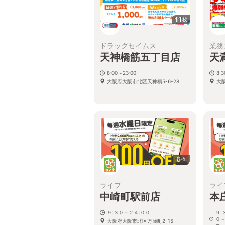
11
枚
ドラッグセイムス
業務
天神橋筋五丁目店
天
8:00～23:00
8:
大阪府大阪市北区天神橋5-6-28
大
6
枚
ライフ
ライ
中崎町駅前店
本
９:３０－２４:００
９:
０－
大阪府大阪市北区万歳町2-15