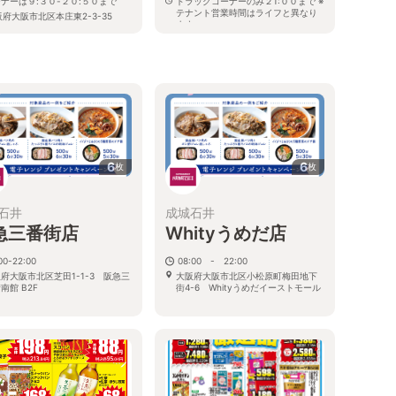
ナーは９:３０-２０:５０まで
ドラッグコーナーのみ２1:００まで ※
テナント営業時間はライフと異なり
府大阪市北区本庄東2-3-35
ます
大阪府大阪市北区野崎町8-1
6
6
枚
枚
石井
成城石井
急三番街店
Whityうめだ店
00-22:00
08:00 - 22:00
府大阪市北区芝田1-1-3 阪急三
大阪府大阪市北区小松原町梅田地下
南館 B2F
街4-6 Whityうめだイーストモール