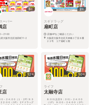
3
2
枚
枚
スーパー
スギドラッグ
満店
扇町店
30～21:00
店舗HPをご確認ください
阪府大阪市北区池田町11-2
大阪府大阪市北区天神橋３丁目８番
２３号 コア扇町１階
12
10
枚
枚
フ
ライフ
庄店
太融寺店
３０－２４:００（１・２F) ９:３
８:００(土日９：００)－２４:００
２２:００（３F） ２Ｆドラッグ
（１F） ９:００－２４:００（２F）