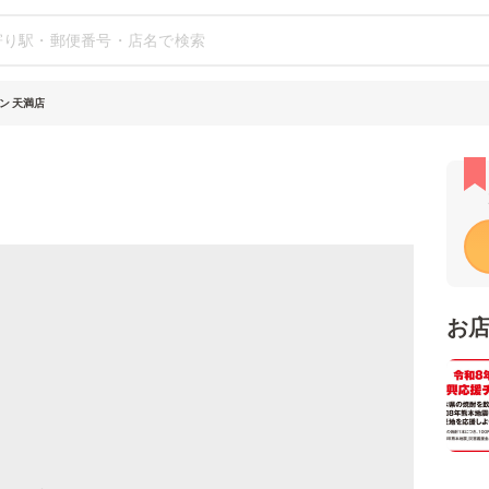
ン 天満店
お