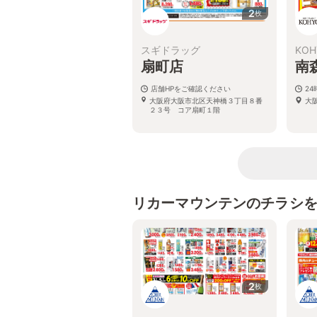
2
枚
スギドラッグ
KOH
扇町店
南
店舗HPをご確認ください
2
大阪府大阪市北区天神橋３丁目８番
大阪
２３号 コア扇町１階
リカーマウンテンのチラシ
2
枚