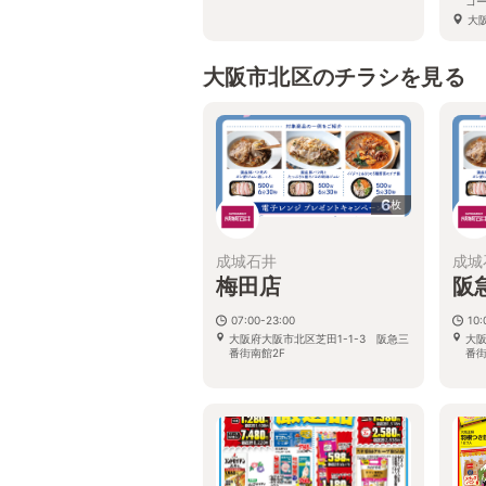
コー
大阪
大阪市北区のチラシを見る
6
枚
成城石井
成城
梅田店
阪
07:00-23:00
10:
大阪府大阪市北区芝田1-1-3 阪急三
大阪
番街南館2F
番街