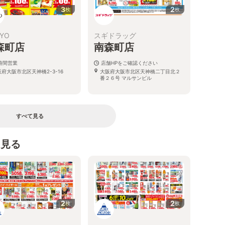
3
2
枚
枚
YO
スギドラッグ
森町店
南森町店
4時間営業
店舗HPをご確認ください
府大阪市北区天神橋2-3-16
大阪府大阪市北区天神橋二丁目北２
番２６号 マルサンビル
すべて見る
を見る
2
2
枚
枚