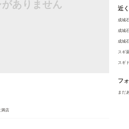
シがありません
近
成城石
成城
成城石
スギ薬
スギド
フ
まだ
天満店