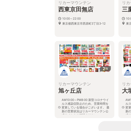
リカーマウンテン
リカ
西東京田無店
三
10:00～22:00
10:
東京都西東京市西原町3丁目3-12
東京
2
枚
リカーマウンテン
リカ
旭ヶ丘店
大
AM10:00～PM8:00 新型コロナウイ
AM
ルス感染症防止のため、営業時間を
ル
変更している場合がございます。 最
変
新の営業状況はリカーマウンテン公
新
式サイトをご確認ください。
式
岐阜県多治見市旭ヶ丘10丁目6-23
岐