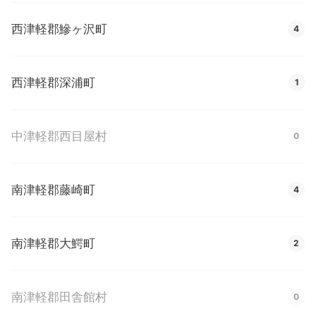
西津軽郡鰺ヶ沢町
4
西津軽郡深浦町
1
中津軽郡西目屋村
0
南津軽郡藤崎町
4
南津軽郡大鰐町
2
南津軽郡田舎館村
0