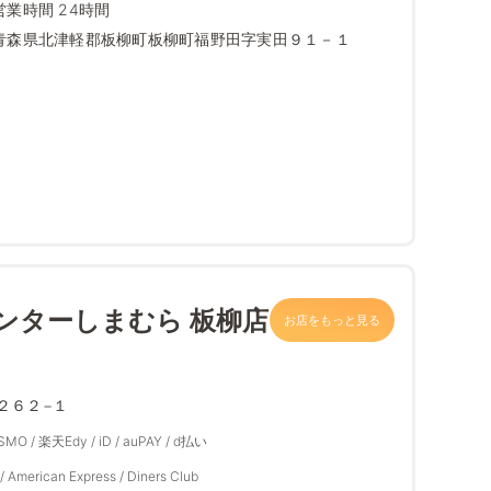
営業時間 24時間
青森県北津軽郡板柳町板柳町福野田字実田９１－１
ンターしまむら 板柳店
お店をもっと見る
２６２−１
ASMO / 楽天Edy / iD / auPAY / d払い
/ American Express / Diners Club