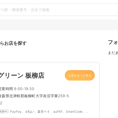
フ
らお店を探す
まだ
グリーン 板柳店
お店をもっと見る
営業時間 9:00-19:30
青森県北津軽郡板柳町大字灰沼字東259-5
52
PayPay、ｄ払い、楽天ペイ、auPAY、SmartCode、
マネー
FamiPay、銀行Pay、ゆうちょPay、メルペイ