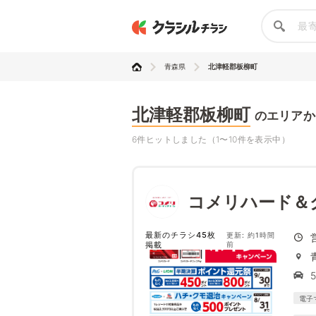
青森県
北津軽郡板柳町
北津軽郡板柳町
のエリアか
6件ヒットしました（1〜10件を表示中）
コメリハード＆
最新のチラシ45枚
更新: 約1時間
掲載
前
電子