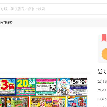
ッグ 板柳店
近
全日
コメ
コメ