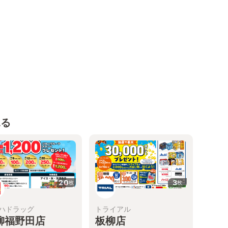
見る
20
3
枚
枚
ハドラッグ
トライアル
柳福野田店
板柳店