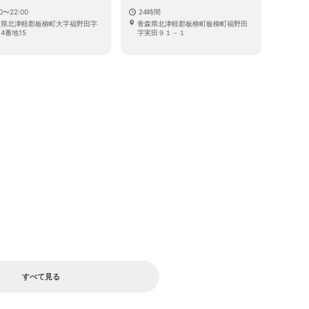
00〜22:00
24時間
森県北津軽郡板柳町大字福野田字
青森県北津軽郡板柳町板柳町福野田
4番地15
字実田９１－１
すべて見る