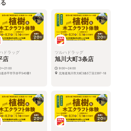
見る
20
20
枚
枚
ハドラッグ
ツルハドラッグ
平店
旭川大町3条店
00〜21:00
9:00〜24:00
海道赤平市字赤平540番1
北海道旭川市大町3条5丁目2397-18
20
20
枚
枚