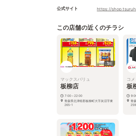
公式サイト
https://shop.tsuru
この店舗の近くのチラシ
1
枚
マックスバリュ
コメ
板柳店
板
7:00～22:00
9:0
青森県北津軽郡板柳町大字灰沼字東
青
265-1
259