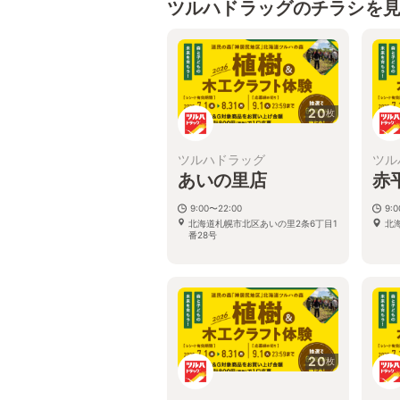
ツルハドラッグのチラシを
20
枚
ツルハドラッグ
ツル
あいの里店
赤
9:00〜22:00
9:
北海道札幌市北区あいの里2条6丁目1
北
番28号
20
枚