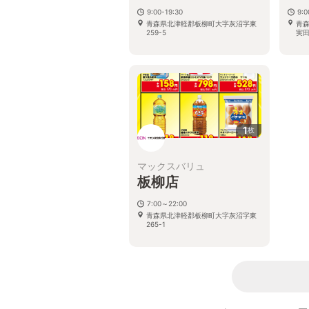
9:00-19:30
9:
青森県北津軽郡板柳町大字灰沼字東
青
259-5
実田
1
枚
マックスバリュ
板柳店
7:00～22:00
青森県北津軽郡板柳町大字灰沼字東
265-1