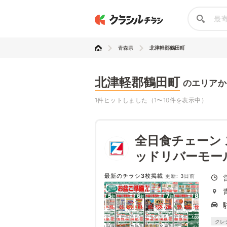
青森県
北津軽郡鶴田町
北津軽郡鶴田町
のエリアか
1件ヒットしました（1〜10件を表示中）
全日食チェーン
ッドリバーモー
最新のチラシ3枚掲載
更新: 3日前
クレ