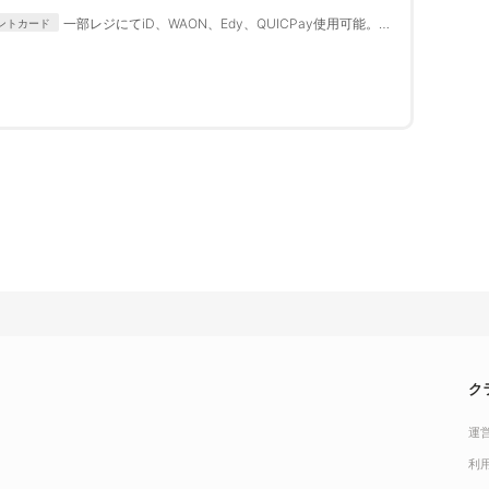
一部レジにてiD、WAON、Edy、QUICPay使用可能。サ
ントカード
ービスカウンターにてPayPay使用可能。
ク
運
利