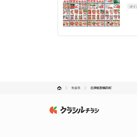
ポイ
青森県
北津軽郡鶴田町