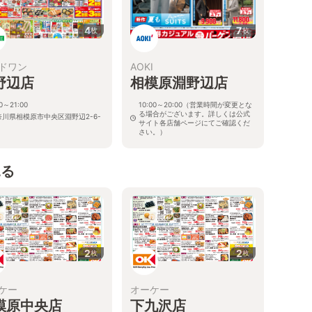
4
7
枚
枚
ドワン
AOKI
野辺店
相模原淵野辺店
00～21:00
10:00～20:00（営業時間が変更とな
る場合がございます。詳しくは公式
奈川県相模原市中央区淵野辺2-6-
サイト各店舗ページにてご確認くだ
さい。）
神奈川県相模原市中央区鹿沼台2-6-
14
見る
2
2
枚
枚
ケー
オーケー
模原中央店
下九沢店