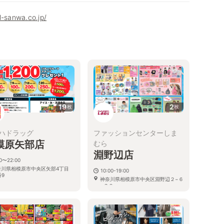
l-sanwa.co.jp/
19
2
枚
枚
ハドラッグ
ファッションセンターしま
模原矢部店
むら
淵野辺店
00〜22:00
奈川県相模原市中央区矢部4丁目
10:00-19:00
番9
神奈川県相模原市中央区淵野辺２−６
−３０