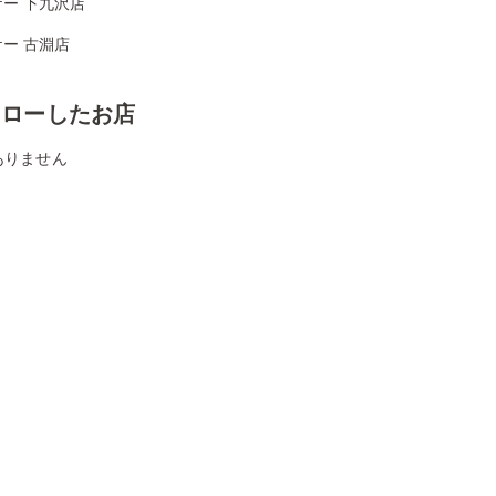
ー 下九沢店
ー 古淵店
ォローしたお店
ありません