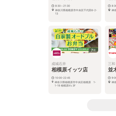
8:30～21:30
8:
神奈川県相模原市中央区千代田6-2-
神
13
7
枚
成城石井
三和
相模原イッツ店
並
10:00-22:45
9:
神奈川県相模原市中央区相模原 1-
神
1-19 相模原it’s 3F