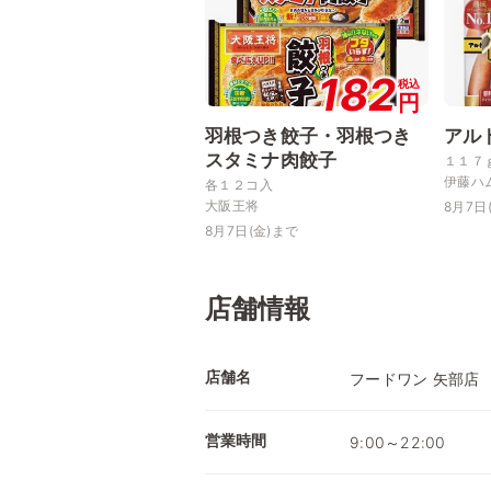
182
税込
円
羽根つき餃子・羽根つき
アル
スタミナ肉餃子
１１７
伊藤ハ
各１２コ入
大阪王将
8月7日
8月7日(金)まで
店舗情報
店舗名
フードワン 矢部店
営業時間
9:00～22:00