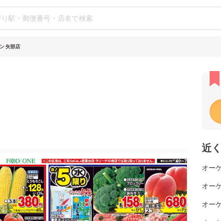
ン 矢部店
近
オーケ
オー
オーケ