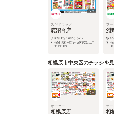
2
枚
スギドラッグ
フー
鹿沼台店
淵
店舗HPをご確認ください
9:
神奈川県相模原市中央区鹿沼台二丁
神
目14番20号
30
相模原市中央区のチラシを
2
枚
オーケー
オー
相模原店
相