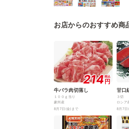
お店からのおすすめ商
214
税込
円
牛バラ肉切落し
甘口
１００ｇ当り
３切
豪州産
ロシア
8月7日(金)まで
8月7日