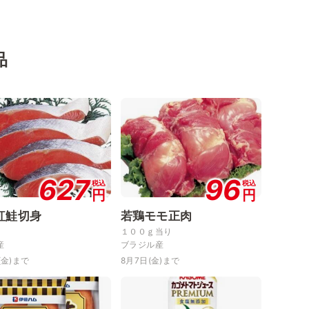
品
627
96
税込
税込
円
円
紅鮭切身
若鶏モモ正肉
１００ｇ当り
産
ブラジル産
(金)まで
8月7日(金)まで