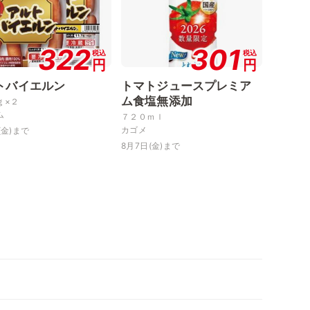
322
301
税込
税込
円
円
トバイエルン
トマトジュースプレミア
ム食塩無添加
ｇ×２
ム
７２０ｍｌ
カゴメ
(金)まで
8月7日(金)まで