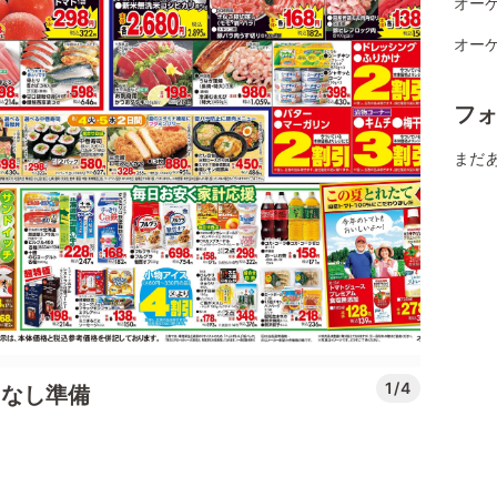
オーケ
オーケ
フ
まだ
1/4
もてなし準備