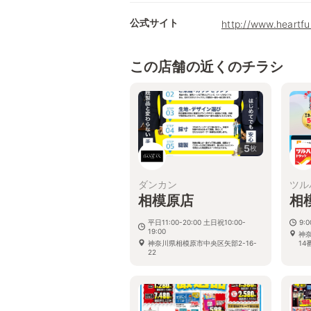
公式サイト
http://www.heartfu
この店舗の近くのチラシ
5
枚
ダンカン
ツル
相模原店
相
平日11:00-20:00 土日祝10:00-
9:
19:00
神
神奈川県相模原市中央区矢部2-16-
14
22