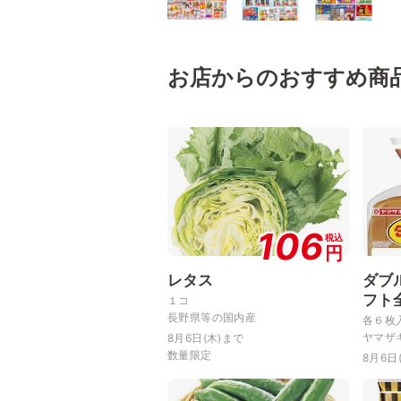
お店からのおすすめ商
106
税込
円
レタス
ダブ
フト
１コ
長野県等の国内産
各６枚
ヤマザ
8月6日(木)まで
数量限定
8月6日