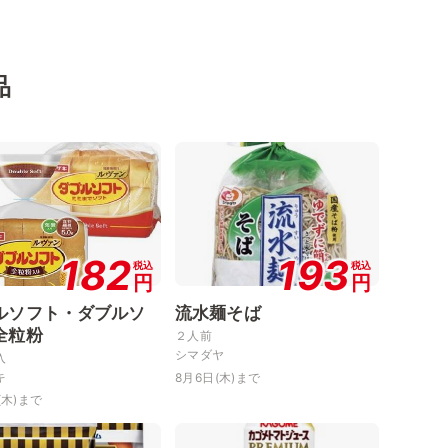
品
182
193
税込
税込
円
円
ルソフト・ダブルソ
流水麺そば
全粒粉
２人前
シマダヤ
入
キ
8月6日(木)まで
(木)まで