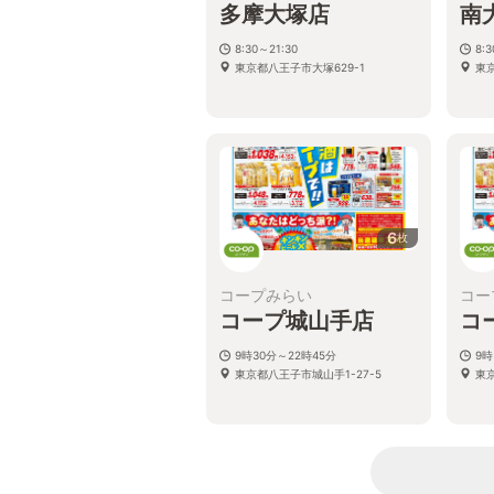
多摩大塚店
南
8:30～21:30
8:
東京都八王子市大塚629-1
東京
6
枚
コープみらい
コー
コープ城山手店
コ
9時30分～22時45分
9時
東京都八王子市城山手1-27-5
東