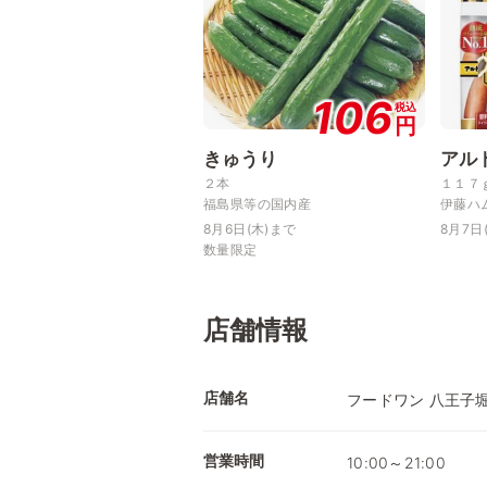
106
税込
円
きゅうり
アル
２本
１１７
福島県等の国内産
伊藤ハ
8月6日(木)まで
8月7日
数量限定
店舗情報
店舗名
フードワン 八王子
営業時間
10:00～21:00