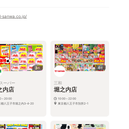
l-sanwa.co.jp/
3
4
枚
枚
スーパー
三和
之内店
堀之内店
00～20:00
10:00～22:00
都八王子市堀之内3-4-20
東京都八王子市別所2-1