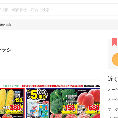
子堀之内店
チラシ
近
オーケ
オーケ
オーケ