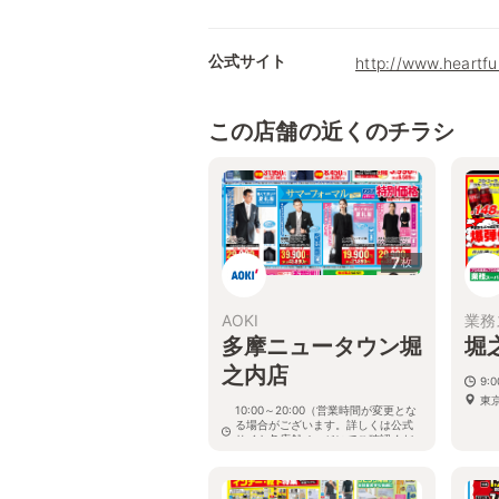
公式サイト
http://www.heartfu
この店舗の近くのチラシ
7
枚
AOKI
業務
多摩ニュータウン堀
堀
之内店
9:
東京
10:00～20:00（営業時間が変更とな
る場合がございます。詳しくは公式
サイト各店舗ページにてご確認くだ
さい。）
東京都八王子市堀之内3-1-38