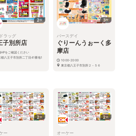
2
3
枚
枚
ドラッグ
バースデイ
王子別所店
ぐりーんうぉーく多
摩店
舗HPをご確認ください
京都八王子市別所二丁目41番地1
10:00-20:00
東京都八王子市別所２－５６
2
2
枚
枚
ケー
オーケー