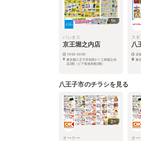
1
枚
パシオス
スギ
京王堀之内店
八
10:00-20:00
店
東京都八王子市別所2-1 三和堀之内
東
店2階（ビア長池本館2階）
八王子市のチラシを見る
2
枚
オーケー
オー