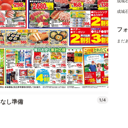
成城
成城
フ
まだ
1/4
もてなし準備