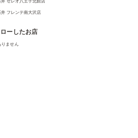
石井 セレオ八王子北館店
石井 フレンテ南大沢店
ォローしたお店
ありません