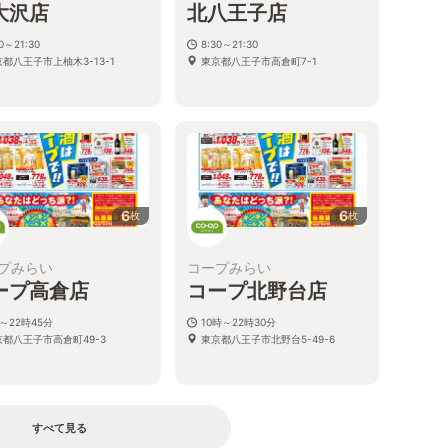
大沢店
北八王子店
30～21:30
8:30～21:30
都八王子市上柚木3-13-1
東京都八王子市高倉町7-1
6
6
枚
枚
プみらい
コープみらい
ープ高倉店
コープ北野台店
～22時45分
10時～22時30分
京都八王子市高倉町49-3
東京都八王子市北野台5-49-6
すべて見る