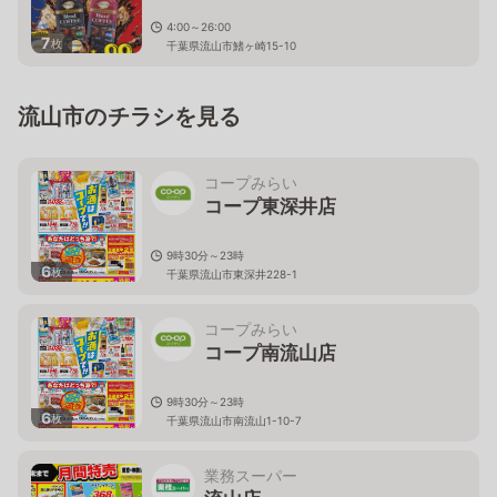
4:00～26:00
7
枚
千葉県流山市鰭ヶ崎15-10
流山市のチラシを見る
コープみらい
コープ東深井店
9時30分～23時
6
枚
千葉県流山市東深井228-1
コープみらい
コープ南流山店
9時30分～23時
6
枚
千葉県流山市南流山1-10-7
業務スーパー