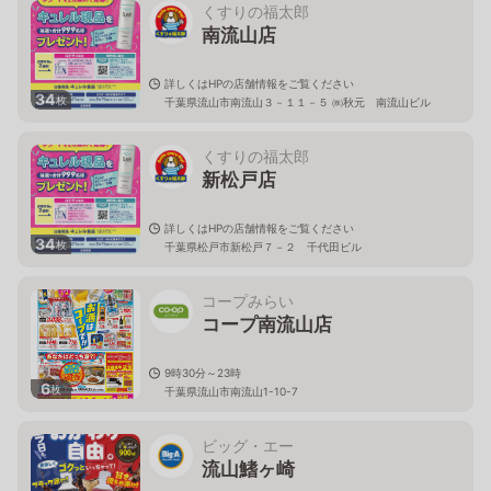
くすりの福太郎
南流山店
詳しくはHPの店舗情報をご覧ください
34
枚
千葉県流山市南流山３－１１－５ ㈱秋元 南流山ビル
くすりの福太郎
新松戸店
詳しくはHPの店舗情報をご覧ください
34
枚
千葉県松戸市新松戸７－２ 千代田ビル
コープみらい
コープ南流山店
9時30分～23時
6
枚
千葉県流山市南流山1-10-7
ビッグ・エー
流山鰭ヶ崎