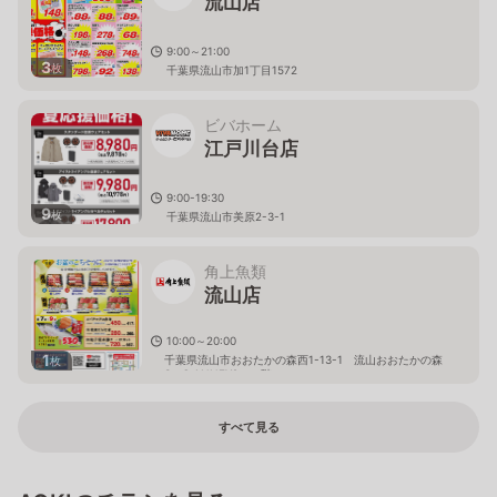
流山店
9:00～21:00
3
枚
千葉県流山市加1丁目1572
ビバホーム
江戸川台店
9:00-19:30
9
枚
千葉県流山市美原2-3-1
角上魚類
流山店
10:00～20:00
1
千葉県流山市おおたかの森西1-13-1 流山おおたかの森
枚
S・C ANNEX2 １階
すべて見る