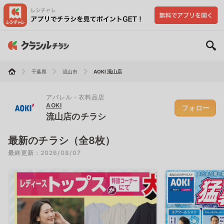
千葉県
流山市
AOKI 流山店
アパレル・衣料品店
AOKI
フォロー
流山店のチラシ
最新のチラシ（全8枚）
最終更新：2026/08/07