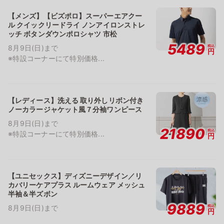
【メンズ】【ビズポロ】スーパーエアクー
ル クイックリードライ ノンアイロンストレ
ッチ ボタンダウンポロシャツ 市松
5489
税込
8月9日(日)まで
円
※特設コーナーにて特別価格...
【レディース】洗える 取り外しリボン付き
ノーカラージャケット風７分袖ワンピース
8月9日(日)まで
21890
税込
※特設コーナーにて特別価格...
円
【ユニセックス】ディズニーデザイン／リ
カバリーケアプラス ルームウェア メッシュ
半袖＆半ズボン
9889
税込
8月9日(日)まで
円