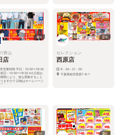
8
2
枚
枚
の青山
セレクション
田店
西原店
常営業時間 平日：10:30〜19:30
9：30～21：00
祝日：10:30〜19:30 ※土日祝お
千葉県柏市西原7-8-1
び期間により、急な変動すること
ありますので 詳細はホームページ
確認ください
葉県野田市山崎2632番地の2
6
3
枚
枚