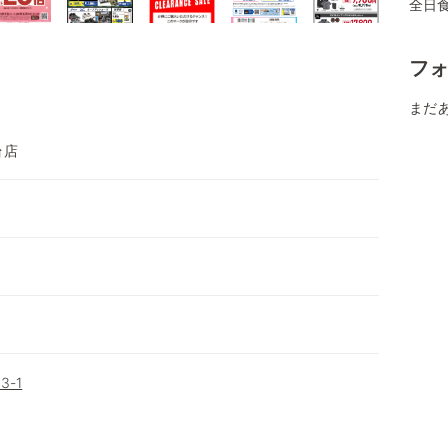
全日
フ
まだ
台店
-1