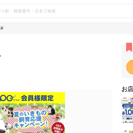
台店
シ
お