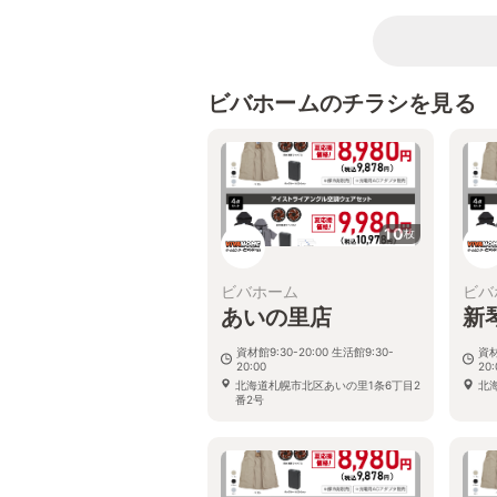
ビバホームのチラシを見る
10
枚
ビバホーム
ビバ
あいの里店
新
資材館9:30-20:00 生活館9:30-
資材
20:00
20:
北海道札幌市北区あいの里1条6丁目2
北海
番2号