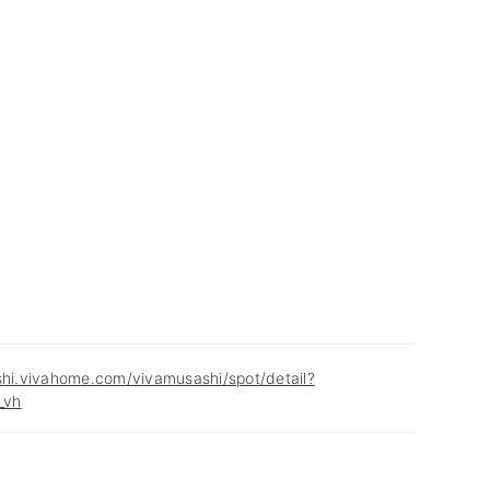
shi.vivahome.com/vivamusashi/spot/detail?
_vh