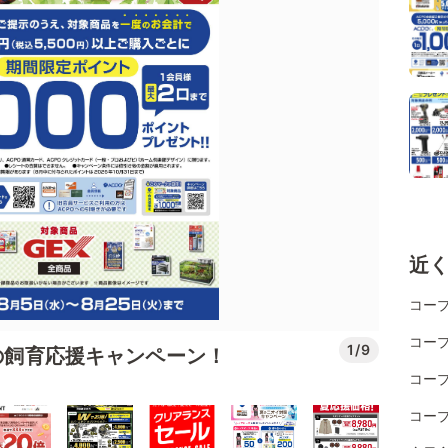
近
コー
コー
1/9
もの飼育応援キャンペーン！
コー
コー