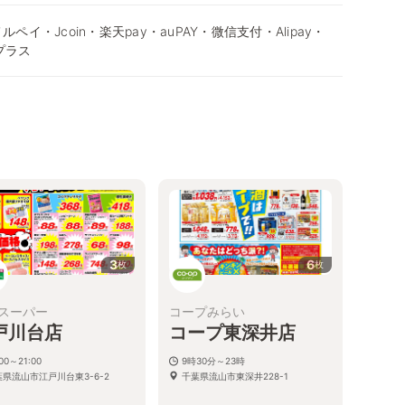
ルペイ・Jcoin・楽天pay・auPAY・微信支付・Alipay・
nプラス
3
6
枚
枚
スーパー
コープみらい
戸川台店
コープ東深井店
:00～21:00
9時30分～23時
葉県流山市江戸川台東3-6-2
千葉県流山市東深井228-1