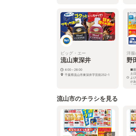
7
枚
ビッグ・エー
洋服
流山東深井
野
4:00～26:00
■通
土日
千葉県流山市東深井字宮前252-1
よ
が
を
千
流山市のチラシを見る
6
枚