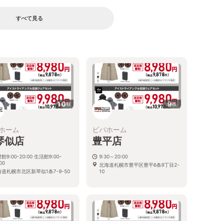
すべて見る
10
9
枚
枚
ホーム
ビバホーム
琴似店
豊平店
館9:00-20:00 生活館9:00-
9:30～20:00
00
北海道札幌市豊平区豊平6条9丁目2-
道札幌市北区新琴似1条7-9-50
10