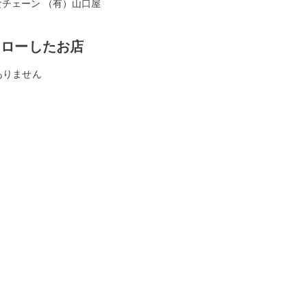
食チェーン （有）山口屋
ォローしたお店
ありません