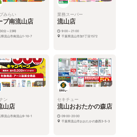
プみらい
業務スーパー
ープ南流山店
流山店
30分～23時
9:00～21:00
県流山市南流山1-10-7
千葉県流山市加1丁目1572
9
7
枚
枚
ナン
セキチュー
流山店
流山おおたかの森店
県流山市南流山9-16-1
09:00-20:00
千葉県流山市おおたかの森西3-5-3