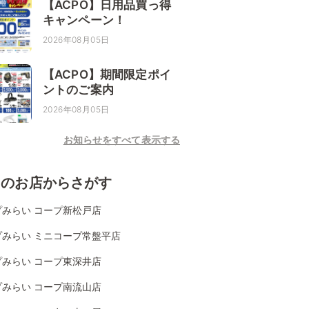
【ACPO】日用品買っ得
キャンペーン！
2026年08月05日
【ACPO】期間限定ポイ
ントのご案内
2026年08月05日
お知らせをすべて表示する
くのお店からさがす
プみらい コープ新松戸店
プみらい ミニコープ常盤平店
プみらい コープ東深井店
プみらい コープ南流山店