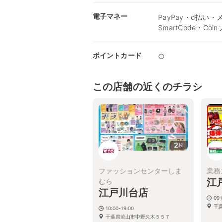
電子マネー
PayPay・d払い・メ
SmartCode・Coi
ポイントカード
○
この店舗の近くのチラシ
2
枚
ファッションセンターしま
業務
江
むら
江戸川台店
09
千
10:00-19:00
千葉県流山市中野久木５５７