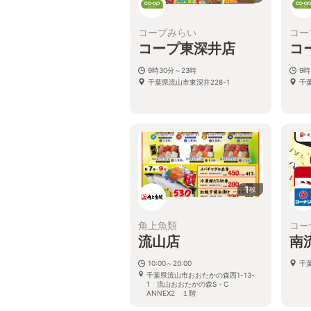
コープみらい
コー
コープ東深井店
コ
9時30分～23時
9時
千葉県流山市東深井228-1
千葉
1
枚
角上魚類
コー
流山店
南
10:00～20:00
千葉
千葉県流山市おおたかの森西1-13-
1 流山おおたかの森S・C
ANNEX2 １階