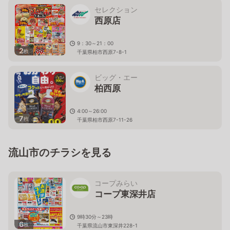
セレクション
西原店
9：30～21：00
2
枚
千葉県柏市西原7-8-1
ビッグ・エー
柏西原
4:00～26:00
7
枚
千葉県柏市西原7-11-26
流山市のチラシを見る
コープみらい
コープ東深井店
9時30分～23時
6
枚
千葉県流山市東深井228-1