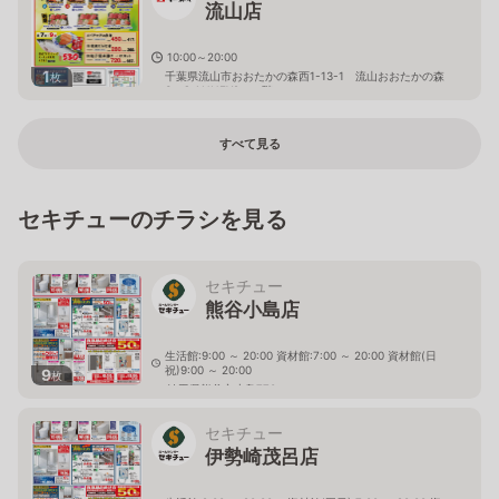
流山店
10:00～20:00
1
千葉県流山市おおたかの森西1-13-1 流山おおたかの森
枚
S・C ANNEX2 １階
すべて見る
セキチューのチラシを見る
セキチュー
熊谷小島店
生活館:9:00 ～ 20:00 資材館:7:00 ～ 20:00 資材館(日
祝)9:00 ～ 20:00
9
枚
埼玉県熊谷市小島770
セキチュー
伊勢崎茂呂店