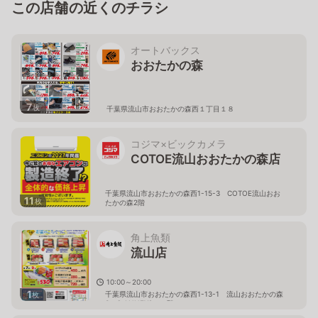
この店舗の近くのチラシ
オートバックス
おおたかの森
7
枚
千葉県流山市おおたかの森西１丁目１８
コジマ×ビックカメラ
COTOE流山おおたかの森店
千葉県流山市おおたかの森西1-15-3 COTOE流山おお
11
枚
たかの森2階
角上魚類
流山店
10:00～20:00
1
千葉県流山市おおたかの森西1-13-1 流山おおたかの森
枚
S・C ANNEX2 １階