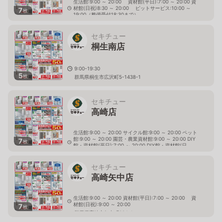
生活館:9:00 ～ 20:00 資材館(平日):7:00 ～ 20:00 資
材館(日祝)8:30 ～ 20:00 ピットサービス:10:00 ～
7
枚
19:00（整備受付18:30まで）
群馬県伊勢崎市南千木町2272-1
セキチュー
桐生南店
9:00-19:30
5
枚
群馬県桐生市広沢町5-1438-1
セキチュー
高崎店
生活館:9:00 ～ 20:00 サイクル館:9:00 ～ 20:00 ペット
館:9:00 ～ 20:00 園芸・農業資材館:9:00 ～ 20:00 DIY
7
枚
館・資材館(平日):7:00 ～ 20:00 DIY館・資材館(日
祝):9:00 ～ 20:00
群馬県高崎市飯塚町19-1
セキチュー
高崎矢中店
生活館:9:00 ～ 20:00 資材館(平日):7:00 ～ 20:00 資
材館(日祝):9:00 ～ 20:00
7
枚
群馬県高崎市矢中町634-1