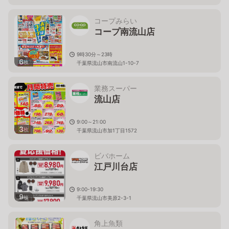
コープみらい
コープ南流山店
9時30分～23時
6
枚
千葉県流山市南流山1-10-7
業務スーパー
流山店
9:00～21:00
3
枚
千葉県流山市加1丁目1572
ビバホーム
江戸川台店
9:00-19:30
9
枚
千葉県流山市美原2-3-1
角上魚類