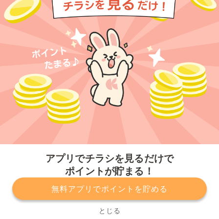
今すぐアプリをダウンロードする
アプリでチラシを見るだけで
ポイントが貯まる！
無料アプリでポイントを貯める
プライバシーポリシー
利用規約
運営会社
サービスに関してのお問い合わせ
チラシ掲載をお考えの方
とじる