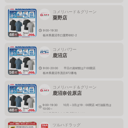
コメリハード＆グリーン
粟野店
9:00-19:30
46
枚
栃木県鹿沼市口粟野692-2
コメリパワー
鹿沼店
9:00-20:00 平日の資材館は7:00開店
56
枚
栃木県鹿沼市茂呂972番地
コメリハード＆グリーン
鹿沼奈佐原店
9:00-19:30 10月～3月は19：00閉店 ※灯油販売は
10:00～
46
枚
栃木県鹿沼市奈佐原町字橋本103
ツルハドラッグ