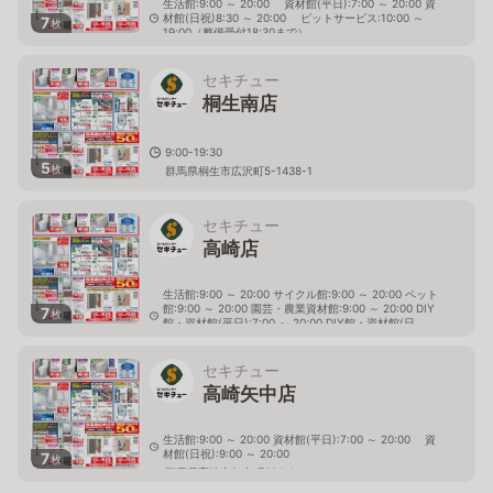
生活館:9:00 ～ 20:00 資材館(平日):7:00 ～ 20:00 資
材館(日祝)8:30 ～ 20:00 ピットサービス:10:00 ～
7
枚
19:00（整備受付18:30まで）
群馬県伊勢崎市南千木町2272-1
セキチュー
桐生南店
9:00-19:30
5
枚
群馬県桐生市広沢町5-1438-1
セキチュー
高崎店
生活館:9:00 ～ 20:00 サイクル館:9:00 ～ 20:00 ペット
館:9:00 ～ 20:00 園芸・農業資材館:9:00 ～ 20:00 DIY
7
枚
館・資材館(平日):7:00 ～ 20:00 DIY館・資材館(日
祝):9:00 ～ 20:00
群馬県高崎市飯塚町19-1
セキチュー
高崎矢中店
生活館:9:00 ～ 20:00 資材館(平日):7:00 ～ 20:00 資
材館(日祝):9:00 ～ 20:00
7
枚
群馬県高崎市矢中町634-1