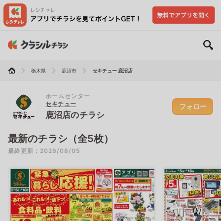
栃木県
鹿沼市
セキチュー 鹿沼店
ホームセンター
セキチュー
フォロー
鹿沼店のチラシ
最新のチラシ（全5枚）
最終更新：2026/08/05