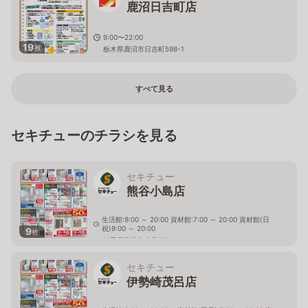
鹿沼日吉町店
9:00〜22:00
19
枚
栃木県鹿沼市日吉町598-1
すべて見る
セキチューのチラシを見る
セキチュー
熊谷小島店
生活館:9:00 ～ 20:00 資材館:7:00 ～ 20:00 資材館(日
祝)9:00 ～ 20:00
9
枚
埼玉県熊谷市小島770
セキチュー
伊勢崎茂呂店