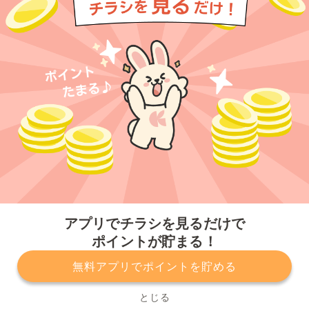
今すぐアプリをダウンロードする
アプリでチラシを見るだけで
ポイントが貯まる！
無料アプリでポイントを貯める
プライバシーポリシー
利用規約
運営会社
サービスに関してのお問い合わせ
チラシ掲載をお考えの方
とじる