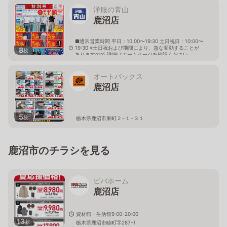
洋服の青山
鹿沼店
■通常営業時間 平日：10:00〜19:30 土日祝日：10:00〜
19:30 ※土日祝および期間により、急な変動することが
8
枚
ありますので 詳細はホームページを確認ください
栃木県鹿沼市西茂呂一丁目18番地8
オートバックス
鹿沼店
5
枚
栃木県鹿沼市東町２−１−３１
鹿沼市のチラシを見る
ビバホーム
鹿沼店
資材館・生活館9:00-20:00
13
枚
栃木県鹿沼市睦町字287-1