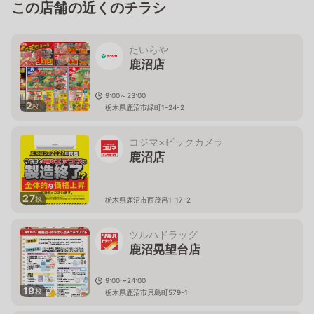
この店舗の近くのチラシ
たいらや
鹿沼店
9:00～23:00
2
枚
栃木県鹿沼市緑町1-24-2
コジマ×ビックカメラ
鹿沼店
27
枚
栃木県鹿沼市西茂呂1-17-2
ツルハドラッグ
鹿沼晃望台店
9:00〜24:00
19
枚
栃木県鹿沼市貝島町579-1