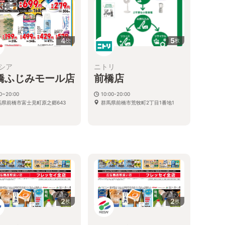
4
5
枚
枚
シア
ニトリ
橋ふじみモール店
前橋店
0~20:00
10:00-20:00
馬県前橋市富士見町原之郷643
群馬県前橋市荒牧町2丁目1番地1
2
2
枚
枚