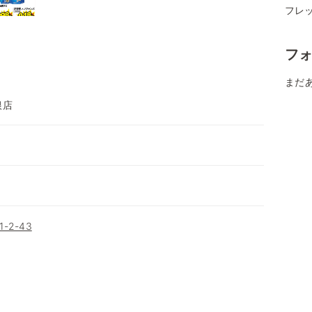
フレ
フ
まだ
根店
2-43