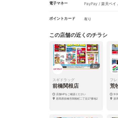
電子マネー
PayPay / 楽天ペイ /
ポイントカード
有り
この店舗の近くのチラシ
2
枚
スギドラッグ
フレ
前橋関根店
荒
店舗HPをご確認ください
9:
群馬県前橋市関根町二丁目27番地2
群馬