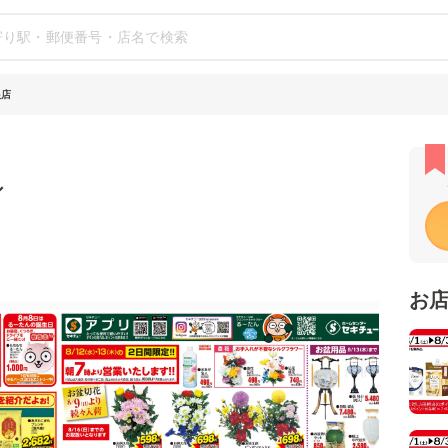
根店
シ
お