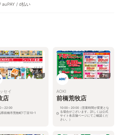
 auPAY / d払い
2
7
枚
枚
ッセイ
AOKI
牧店
前橋荒牧店
00～22:00
10:00～20:00（営業時間が変更とな
る場合がございます。詳しくは公式
県前橋市荒牧町1丁目10-1
サイト各店舗ページにてご確認くだ
さい。）
群馬県前橋市荒牧町2-14-2