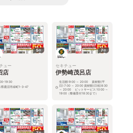
5
7
枚
枚
チュー
セキチュー
沼店
伊勢崎茂呂店
00-19:30
生活館:9:00 ～ 20:00 資材館(平
日):7:00 ～ 20:00 資材館(日祝)8:30
県鹿沼市緑町1-3-47
～ 20:00 ピットサービス:10:00 ～
19:00（整備受付18:30まで）
群馬県伊勢崎市南千木町2272-1
7
7
枚
枚