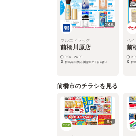
24
枚
マルエドラッグ
ベイ
前橋川原店
前
9:00～24:00
9:0
群馬県前橋市川原町2丁目4番9
群
前橋市のチラシを見る
6
枚