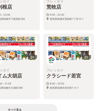
ッセイ
フレッセイ
利根店
荒牧店
00～23:00
9:00～22:00
馬県前橋市下新田町392
群馬県前橋市荒牧町1丁目10-1
2
2
枚
枚
ッセイ
フレッセイ
イム大胡店
クラシード若宮
00～21:00
9:00～23:00
馬県前橋市大胡町399
群馬県前橋市若宮町1-5-1
すべて見る