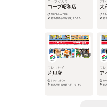
コープぐんま
フレ
コープ昭和店
大
9時30分～22時
9:
群馬県前橋市昭和町3-30-9
群
2
枚
フレッセイ
フレ
片貝店
ア
9:00～23:00
10:
群馬県前橋市西片貝1-314-3
群