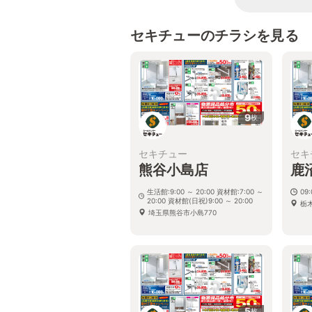
セキチューのチラシを見る
9
枚
セキチュー
セキ
熊谷小島店
鹿
生活館:9:00 ～ 20:00 資材館:7:00 ～
09:
20:00 資材館(日祝)9:00 ～ 20:00
栃木
埼玉県熊谷市小島770
5
枚