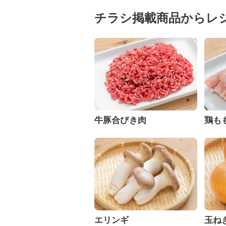
チラシ掲載商品からレ
牛豚合びき肉
鶏も
エリンギ
玉ね