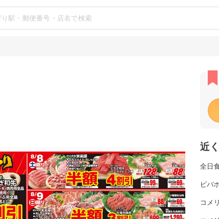
近
全日
ビバホ
コメ