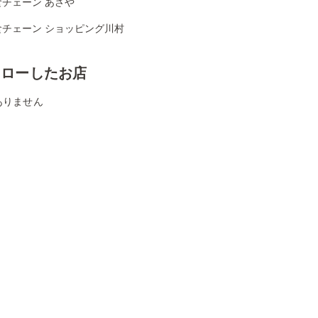
食チェーン あさや
食チェーン ショッピング川村
ォローしたお店
ありません