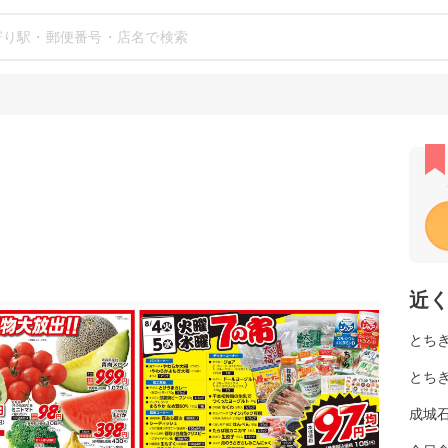
近
とち
とち
成城