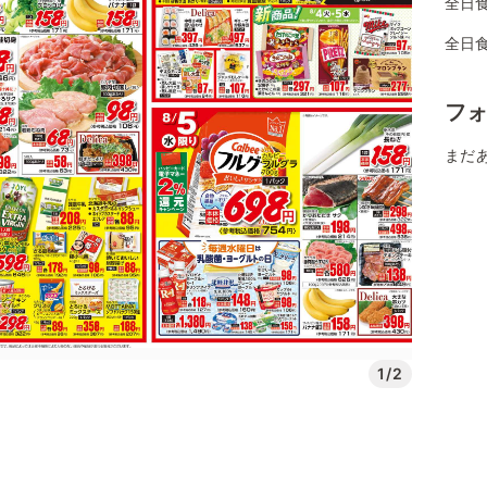
全日
全日
フ
まだ
1/2