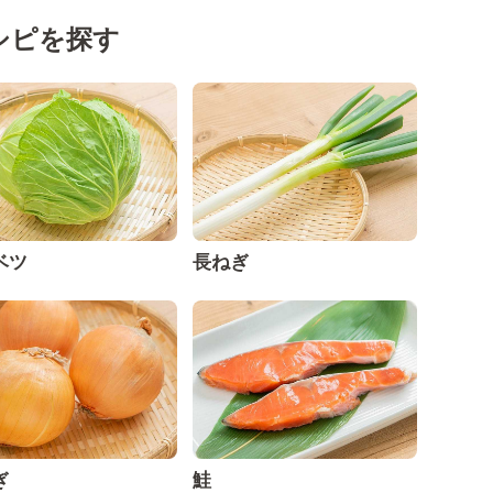
シピを探す
ベツ
長ねぎ
ぎ
鮭