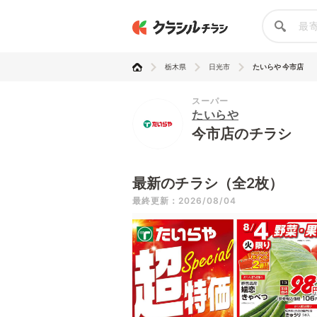
栃木県
日光市
たいらや 今市店
スーパー
たいらや
今市店のチラシ
最新のチラシ（全2枚）
最終更新：2026/08/04