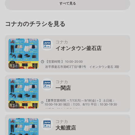
すべて見る
コナカのチラシを見る
コナカ
イオンタウン釜石店
【営業時間 】 10:00-20:00
13
枚
岩手県釜石市港町2丁目1番1号 イオンタウン釜石 3階
コナカ
一関店
【夏季営業時間 ＜7/13(月)～9/18(金)＞】 土日祝：
10:00-19:30 (祝日：7/20、8/11) 平日：10:30-19:30
13
枚
岩手県一関市山目字大槻7-1
コナカ
大船渡店