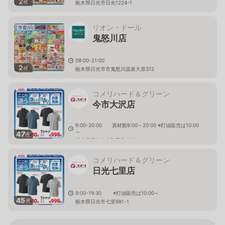
2
枚
栃木県日光市日光1224-1
リオン・ドール
鬼怒川店
08:00-21:00
2
枚
栃木県日光市市鬼怒川温泉大原312
コメリハード＆グリーン
今市大沢店
9:00-20:00 資材館8:00～20:00 ※灯油販売は10:00
～
47
枚
栃木県日光市木和田島1570-2
コメリハード＆グリーン
日光七里店
9:00-19:30 ※灯油販売は10:00～
45
枚
栃木県日光市七里681-1