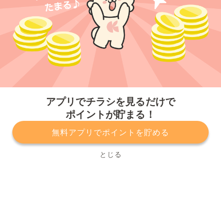
今すぐアプリをダウンロードする
アプリでチラシを見るだけで
ポイントが貯まる！
無料アプリでポイントを貯める
プライバシーポリシー
利用規約
運営会社
サービスに関してのお問い合わせ
チラシ掲載をお考えの方
とじる
Copyright© Kurashiru, Inc. All Rights Reserved.