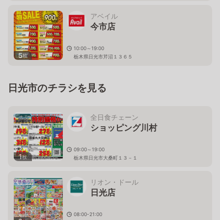
アベイル
今市店
10:00～19:00
5
枚
栃木県日光市芹沼１３６５
日光市のチラシを見る
全日食チェーン
ショッピング川村
09:00～19:00
1
枚
栃木県日光市大桑町１３－１
リオン・ドール
日光店
08:00-21:00