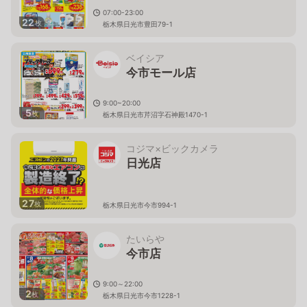
07:00-23:00
22
枚
栃木県日光市豊田79-1
ベイシア
今市モール店
9:00~20:00
5
枚
栃木県日光市芹沼字石神殿1470-1
コジマ×ビックカメラ
日光店
27
枚
栃木県日光市今市994-1
たいらや
今市店
9:00～22:00
2
枚
栃木県日光市今市1228-1