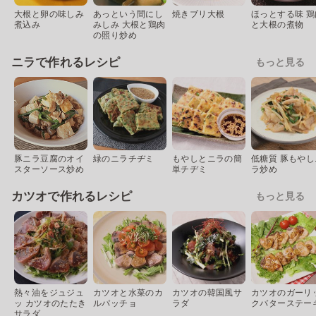
大根と卵の味しみ
あっという間にし
焼きブリ大根
ほっとする味 鶏
煮込み
みしみ 大根と鶏肉
と大根の煮物
の照り炒め
ニラで作れるレシピ
もっと見る
豚ニラ豆腐のオイ
緑のニラチヂミ
もやしとニラの簡
低糖質 豚もやし
スターソース炒め
単チヂミ
ラ炒め
カツオで作れるレシピ
もっと見る
熱々油をジュジュ
カツオと水菜のカ
カツオの韓国風サ
カツオのガーリ
ッ カツオのたたき
ルパッチョ
ラダ
クバターステー
サラダ