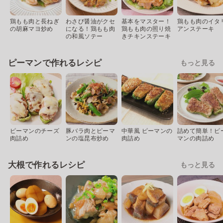
鶏もも肉と長ねぎ
わさび醤油がクセ
基本をマスター！
鶏もも肉のイタ
の胡麻マヨ炒め
になる！鶏もも肉
鶏もも肉の照り焼
アンステーキ
の和風ソテー
きチキンステーキ
ピーマンで作れるレシピ
もっと見る
ピーマンのチーズ
豚バラ肉とピーマ
中華風 ピーマンの
詰めて簡単！ピ
肉詰め
ンの塩昆布炒め
肉詰め
マンの肉詰め
大根で作れるレシピ
もっと見る