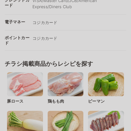
VISA/Master Card/JCB/American
ード
Express/Diners Club
電子マネー
コジカカード
ポイントカー
コジカカード
ド
チラシ掲載商品からレシピを探す
豚ロース
鶏もも肉
ピーマン