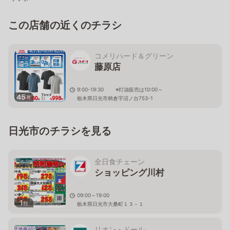
この店舗の近くのチラシ
コメリハード＆グリーン
藤原店
9:00-19:30 ※灯油販売は10:00～
45
枚
栃木県日光市柄倉字沼ノ台753-1
日光市のチラシを見る
全日食チェーン
ショッピング川村
09:00～19:00
1
枚
栃木県日光市大桑町１３－１
リオン・ドール