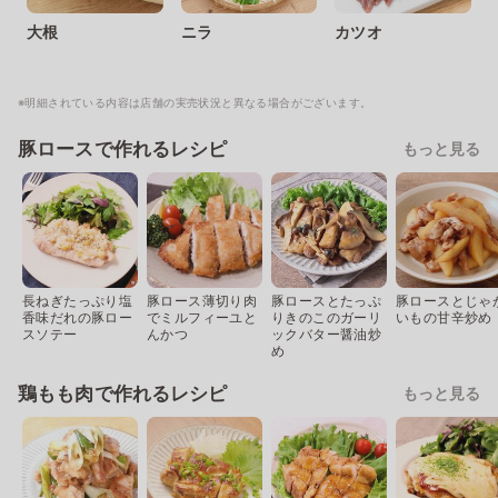
大根
ニラ
カツオ
※明細されている内容は店舗の実売状況と異なる場合がございます。
豚ロースで作れるレシピ
もっと見る
長ねぎたっぷり塩
豚ロース薄切り肉
豚ロースとたっぷ
豚ロースとじゃ
香味だれの豚ロー
でミルフィーユと
りきのこのガーリ
いもの甘辛炒め
スソテー
んかつ
ックバター醤油炒
め
鶏もも肉で作れるレシピ
もっと見る