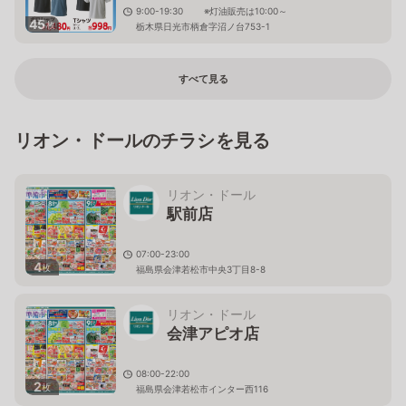
9:00-19:30 ※灯油販売は10:00～
45
枚
栃木県日光市柄倉字沼ノ台753-1
すべて見る
リオン・ドールのチラシを見る
リオン・ドール
駅前店
07:00-23:00
4
枚
福島県会津若松市中央3丁目8-8
リオン・ドール
会津アピオ店
08:00-22:00
2
枚
福島県会津若松市インター西116